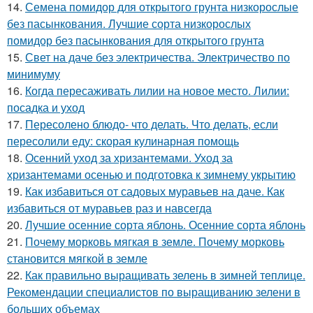
14.
Семена помидор для открытого грунта низкорослые
без пасынкования. Лучшие сорта низкорослых
помидор без пасынкования для открытого грунта
15.
Свет на даче без электричества. Электричество по
минимуму
16.
Когда пересаживать лилии на новое место. Лилии:
посадка и уход
17.
Пересолено блюдо- что делать. Что делать, если
пересолили еду: скорая кулинарная помощь
18.
Осенний уход за хризантемами. Уход за
хризантемами осенью и подготовка к зимнему укрытию
19.
Как избавиться от садовых муравьев на даче. Как
избавиться от муравьев раз и навсегда
20.
Лучшие осенние сорта яблонь. Осенние сорта яблонь
21.
Почему морковь мягкая в земле. Почему морковь
становится мягкой в земле
22.
Как правильно выращивать зелень в зимней теплице.
Рекомендации специалистов по выращиванию зелени в
больших объемах