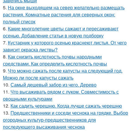
завелись мыши
5.
На окне выходящем на север желательно размещать
растения. Комнатные растения для северных окон:
полный список
6.
Какие многолетние цветы сажают и пересаживают
осенью. Добавление статьи в новую подборку
7.
Кустарник у которого осенью краснеют листья. От чего
зависит окраска листвы?
8.
Как снизить кислотность почвы народными
средствами. Как определить кислотность почвы
9.
Что можно сажать после капусты на следующий год.
Можно ли после капусты сажать
10.
Самый дешевый забор из чего. Дерево
11.
Что высаживать рядом с луком. Совместимость с
овощными культурами
12.
Как садить черешню. Когда лучше сажать черешню
13.
Предшественники и соседи чеснока на грядке. Выбор
огородных культур-предшественников для
последующего высаживания чеснока