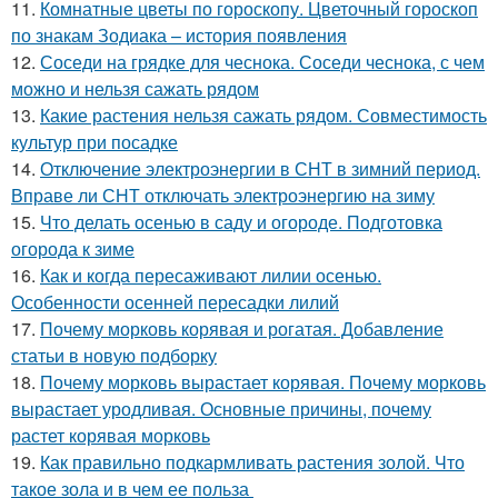
11.
Комнатные цветы по гороскопу. Цветочный гороскоп
по знакам Зодиака – история появления
12.
Соседи на грядке для чеснока. Соседи чеснока, с чем
можно и нельзя сажать рядом
13.
Какие растения нельзя сажать рядом. Совместимость
культур при посадке
14.
Отключение электроэнергии в СНТ в зимний период.
Вправе ли СНТ отключать электроэнергию на зиму
15.
Что делать осенью в саду и огороде. Подготовка
огорода к зиме
16.
Как и когда пересаживают лилии осенью.
Особенности осенней пересадки лилий
17.
Почему морковь корявая и рогатая. Добавление
статьи в новую подборку
18.
Почему морковь вырастает корявая. Почему морковь
вырастает уродливая. Основные причины, почему
растет корявая морковь
19.
Как правильно подкармливать растения золой. Что
такое зола и в чем ее польза