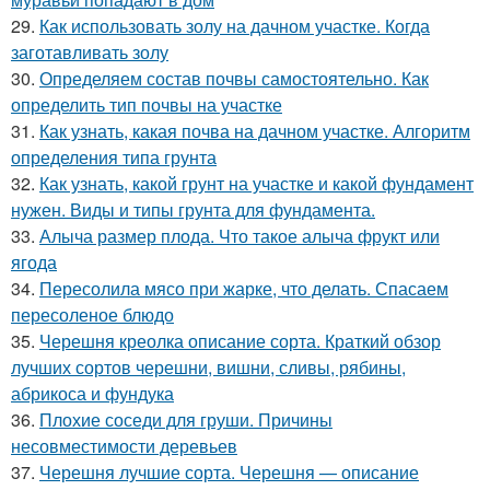
29.
Как использовать золу на дачном участке. Когда
заготавливать золу
30.
Определяем состав почвы самостоятельно. Как
определить тип почвы на участке
31.
Как узнать, какая почва на дачном участке. Алгоритм
определения типа грунта
32.
Как узнать, какой грунт на участке и какой фундамент
нужен. Виды и типы грунта для фундамента.
33.
Алыча размер плода. Что такое алыча фрукт или
ягода
34.
Пересолила мясо при жарке, что делать. Спасаем
пересоленое блюдо
35.
Черешня креолка описание сорта. Краткий обзор
лучших сортов черешни, вишни, сливы, рябины,
абрикоса и фундука
36.
Плохие соседи для груши. Причины
несовместимости деревьев
37.
Черешня лучшие сорта. Черешня — описание