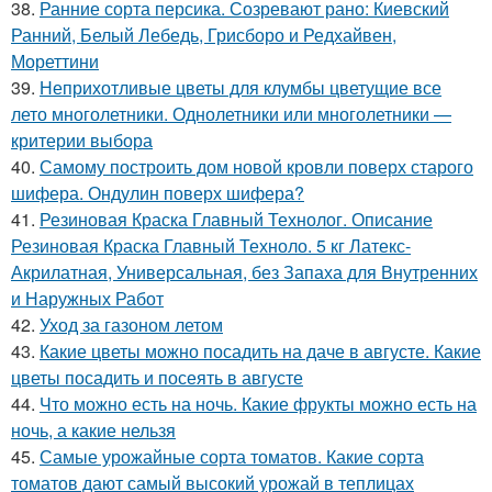
38.
Ранние сорта персика. Созревают рано: Киевский
Ранний, Белый Лебедь, Грисборо и Редхайвен,
Мореттини
39.
Неприхотливые цветы для клумбы цветущие все
лето многолетники. Однолетники или многолетники —
критерии выбора
40.
Самому построить дом новой кровли поверх старого
шифера. Ондулин поверх шифера?
41.
Резиновая Краска Главный Технолог. Описание
Резиновая Краска Главный Техноло. 5 кг Латекс-
Акрилатная, Универсальная, без Запаха для Внутренних
и Наружных Работ
42.
Уход за газоном летом
43.
Какие цветы можно посадить на даче в августе. Какие
цветы посадить и посеять в августе
44.
Что можно есть на ночь. Какие фрукты можно есть на
ночь, а какие нельзя
45.
Самые урожайные сорта томатов. Какие сорта
томатов дают самый высокий урожай в теплицах