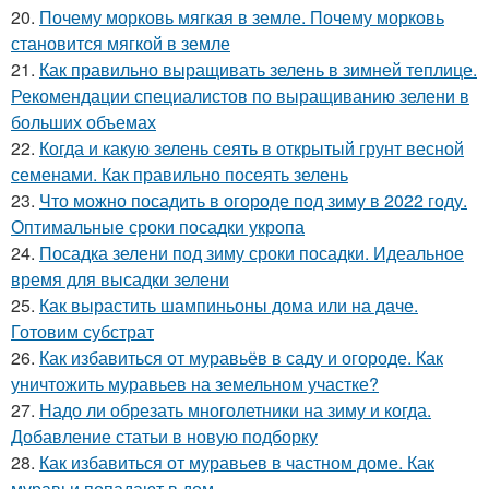
20.
Почему морковь мягкая в земле. Почему морковь
становится мягкой в земле
21.
Как правильно выращивать зелень в зимней теплице.
Рекомендации специалистов по выращиванию зелени в
больших объемах
22.
Когда и какую зелень сеять в открытый грунт весной
семенами. Как правильно посеять зелень
23.
Что можно посадить в огороде под зиму в 2022 году.
Оптимальные сроки посадки укропа
24.
Посадка зелени под зиму сроки посадки. Идеальное
время для высадки зелени
25.
Как вырастить шампиньоны дома или на даче.
Готовим субстрат
26.
Как избавиться от муравьёв в саду и огороде. Как
уничтожить муравьев на земельном участке?
27.
Надо ли обрезать многолетники на зиму и когда.
Добавление статьи в новую подборку
28.
Как избавиться от муравьев в частном доме. Как
муравьи попадают в дом