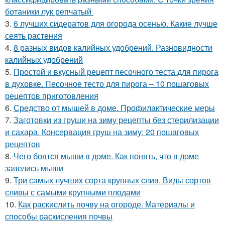
ботаники лук репчатый
3.
6 лучших сидератов для огорода осенью. Какие лучше
сеять растения
4.
8 разных видов калийных удобрений. Разновидности
калийных удобрений
5.
Простой и вкусный рецепт песочного теста для пирога
в духовке. Песочное тесто для пирога – 10 пошаговых
рецептов приготовления
6.
Средство от мышей в доме. Профилактические меры
7.
Заготовки из груши на зиму рецепты без стерилизации
и сахара. Консервация груш на зиму: 20 пошаговых
рецептов
8.
Чего боятся мыши в доме. Как понять, что в доме
завелись мыши
9.
Три самых лучших сорта крупных слив. Виды сортов
сливы с самыми крупными плодами
10.
Как раскислить почву на огороде. Материалы и
способы раскисления почвы