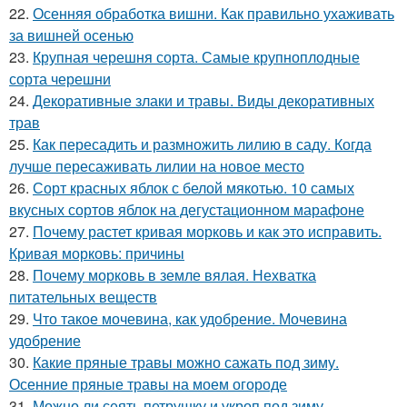
22.
Осенняя обработка вишни. Как правильно ухаживать
за вишней осенью
23.
Крупная черешня сорта. Самые крупноплодные
сорта черешни
24.
Декоративные злаки и травы. Виды декоративных
трав
25.
Как пересадить и размножить лилию в саду. Когда
лучше пересаживать лилии на новое место
26.
Сорт красных яблок с белой мякотью. 10 самых
вкусных сортов яблок на дегустационном марафоне
27.
Почему растет кривая морковь и как это исправить.
Кривая морковь: причины
28.
Почему морковь в земле вялая. Нехватка
питательных веществ
29.
Что такое мочевина, как удобрение. Мочевина
удобрение
30.
Какие пряные травы можно сажать под зиму.
Осенние пряные травы на моем огороде
31.
Можно ли сеять петрушку и укроп под зиму.