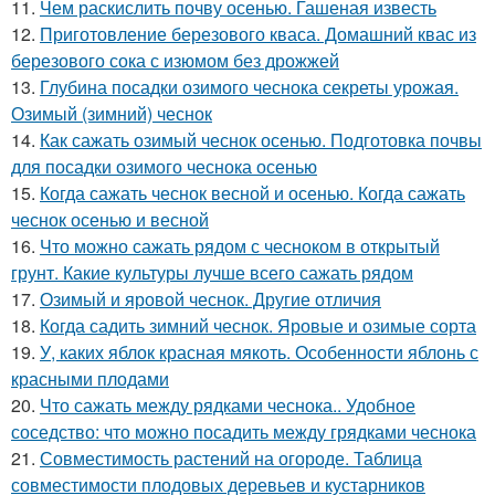
11.
Чем раскислить почву осенью. Гашеная известь
12.
Приготовление березового кваса. Домашний квас из
березового сока с изюмом без дрожжей
13.
Глубина посадки озимого чеснока секреты урожая.
Озимый (зимний) чеснок
14.
Как сажать озимый чеснок осенью. Подготовка почвы
для посадки озимого чеснока осенью
15.
Когда сажать чеснок весной и осенью. Когда сажать
чеснок осенью и весной
16.
Что можно сажать рядом с чесноком в открытый
грунт. Какие культуры лучше всего сажать рядом
17.
Озимый и яровой чеснок. Другие отличия
18.
Когда садить зимний чеснок. Яровые и озимые сорта
19.
У, каких яблок красная мякоть. Особенности яблонь с
красными плодами
20.
Что сажать между рядками чеснока.. Удобное
соседство: что можно посадить между грядками чеснока
21.
Совместимость растений на огороде. Таблица
совместимости плодовых деревьев и кустарников