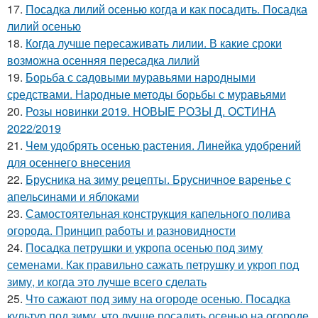
17.
Посадка лилий осенью когда и как посадить. Посадка
лилий осенью
18.
Когда лучше пересаживать лилии. В какие сроки
возможна осенняя пересадка лилий
19.
Борьба с садовыми муравьями народными
средствами. Народные методы борьбы с муравьями
20.
Розы новинки 2019. НОВЫЕ РОЗЫ Д. ОСТИНА
2022/2019
21.
Чем удобрять осенью растения. Линейка удобрений
для осеннего внесения
22.
Брусника на зиму рецепты. Брусничное варенье с
апельсинами и яблоками
23.
Самостоятельная конструкция капельного полива
огорода. Принцип работы и разновидности
24.
Посадка петрушки и укропа осенью под зиму
семенами. Как правильно сажать петрушку и укроп под
зиму, и когда это лучше всего сделать
25.
Что сажают под зиму на огороде осенью. Посадка
культур под зиму, что лучше посадить осенью на огороде