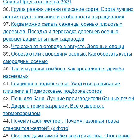
Сливы Предзаказ весна 2021
36.
Груша ранняя летняя описание сорта. Сорта лучших
летних груш: описание и особенности выращивания
37.
Когда можно сажать саженцы осенью плодовых
деревьев. Посадка и пересадка деревьев осенью:
рекомендации опытных садоводов
38.
Что сажают в огороде в августе. Зелень и овощи
39.
Обрезают ли смородину осенью. Как обрезать кусты
смородины осенью
40.
Тля и муравьи симбиоз. Как проявляется дружба
насекомых
41.
Глициния в подмосковье. Уход и выращивание
глицинии в Подмосковье, подборка сортов
42.
Печь для бани. Лучшие производители банных печей
43.
Дверь с терморазрывом. Всё о дверях с
терморазрывом
44.
Почему газон желтеет. Почему газонная трава
становится желтой? (2 фото)
45.
Обогрев дачи зимой без электричества. Отопление