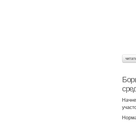
читат
Бор
сре
Начне
участ
Норма