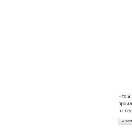
Чтобы
произ
в сле
читат