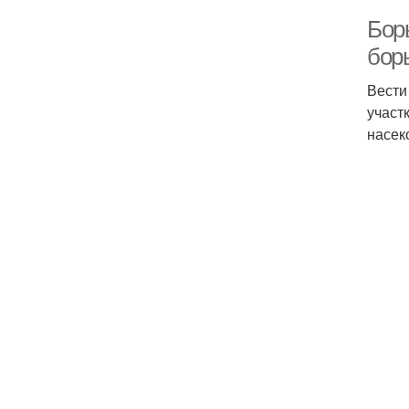
Бор
бор
Вести
участ
насек