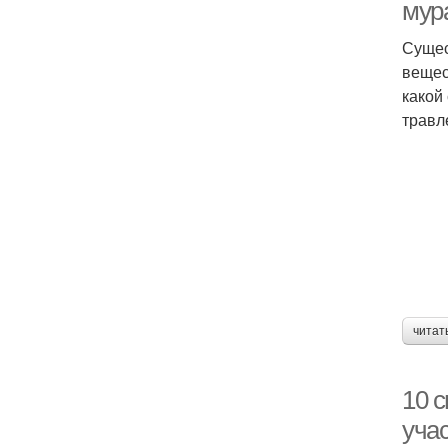
мур
Сущес
вещес
какой
травл
читат
10 с
уча