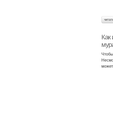
читат
Как
мур
Чтобы
Несмо
может