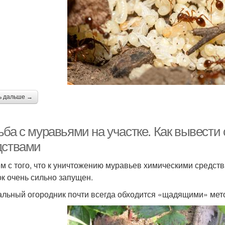
ь дальше →
ьба с муравьями на участке. Как вывест
дствами
м с того, что к уничтожению муравьев химическими средства
ок очень сильно запущен.
льный огородник почти всегда обходится «щадящими» мет