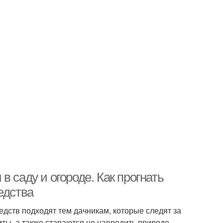
 саду и огороде. Как прогнать
едства
дств подходят тем дачникам, которые следят за
ты, а также стараются не навредить природе,