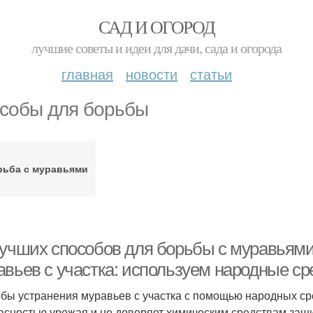
САД И ОГОРОД
лучшие советы и идеи для дачи, сада и огорода
главная
новости
статьи
собы для борьбы
рьба с муравьями
учших способов для борьбы с муравьями в
авьев с участка: используем народные ср
бы устранения муравьев с участка с помощью народных сре
асностью урожая и не доверяет химическим средствам защи