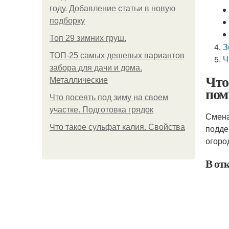
году. Добавление статьи в новую
подборку
Топ 29 зимних груш.
З
ТОП-25 самых дешевых вариантов
Ч
забора для дачи и дома.
Что
Металлические
пом
Что посеять под зиму на своем
участке. Подготовка грядок
Смена
Что такое сульфат калия. Свойства
подде
огоро
В от