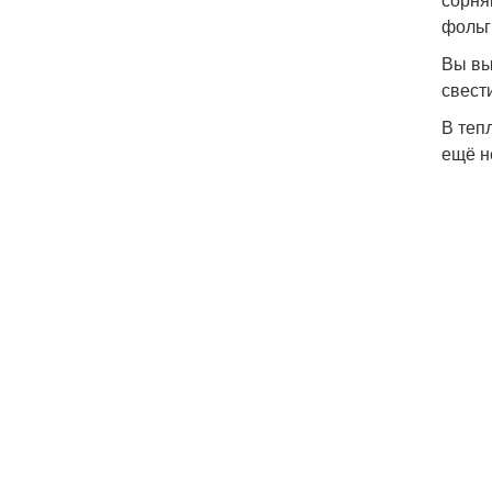
фольг
Вы вы
свест
В теп
ещё н