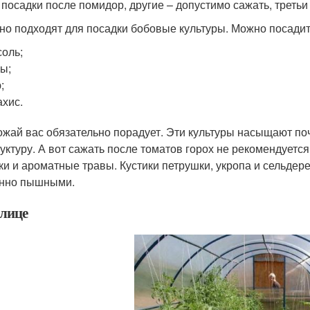
 посадки после помидор, другие – допустимо сажать, третьи
но подходят для посадки бобовые культуры. Можно посадит
оль;
ы;
;
хис.
ожай вас обязательно порадует. Эти культуры насыщают поч
руктуру. А вот сажать после томатов горох не рекомендуетс
ки и ароматные травы. Кустики петрушки, укропа и сельдер
нно пышными.
плице