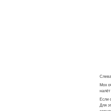
Слева
Мох о
налёт
Если 
Для э
сорня