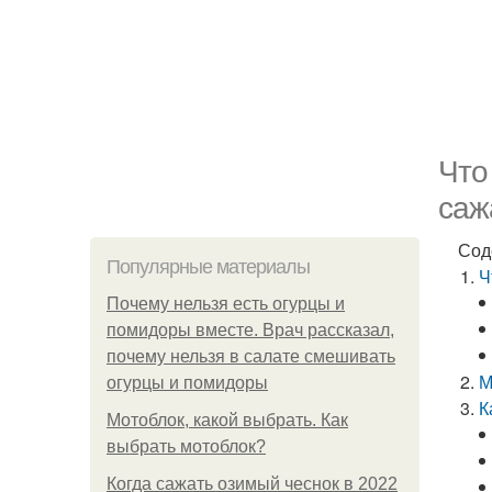
Что
саж
Сод
Популярные материалы
Ч
Почему нельзя есть огурцы и
помидоры вместе. Врач рассказал,
почему нельзя в салате смешивать
М
огурцы и помидоры
К
Мотоблок, какой выбрать. Как
выбрать мотоблок?
Когда сажать озимый чеснок в 2022