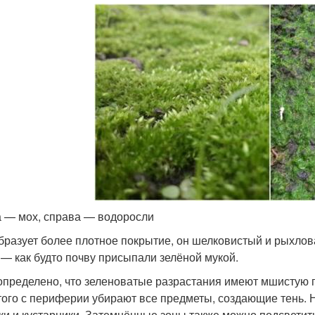
 — мох, справа — водоросли
бразует более плотное покрытие, он шелковистый и рыхлов
 — как будто почву присыпали зелёной мукой.
определено, что зеленоватые разрастания имеют мшистую п
того с периферии убирают все предметы, создающие тень. 
ки и кустарники. Затемнённые зоны также можно подсвети