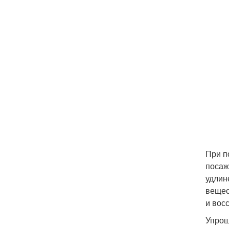
При п
посаж
удлин
вещес
и вос
Упрощ