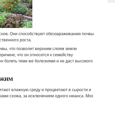
чеснок. Они способствуют обеззараживанию почвы
твенного роста.
очвы, что позволит верхним слоям земли
ричине, что он относится к семейству
ен болеть теми же болезнями и не даст высокого
ежим
итают влажную среду и процветают в сырости и
ками схожа, за исключением одного нюанса. Мох