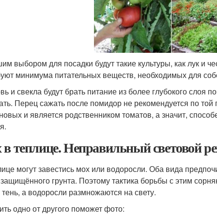
им выбором для посадки будут такие культуры, как лук и 
буют минимума питательных веществ, необходимых для собс
вь и свекла будут брать питание из более глубокого слоя п
ать. Перец сажать после помидор не рекомендуется по той п
новых и является родственником томатов, а значит, способ
я.
 в теплице. Неправильный световой р
лице могут завестись мох или водоросли. Оба вида предпоч
 защищённого грунта. Поэтому тактика борьбы с этим сорня
 тень, а водоросли размножаются на свету.
ить одно от другого поможет фото: