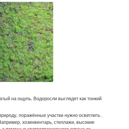
атый на ощупь. Водоросли выглядят как тонкий
рироду, поражённые участки нужно осветлить .
Например, хозинвентарь, стеллажи, высокие
ть с помощью светоотражающего экрана из