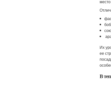
место
Отлич
фас
боб
сою
ара
Их ур
ее ст
посад
особе
В те