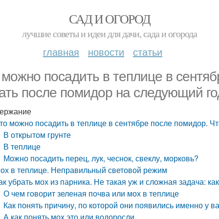
САД И ОГОРОД
лучшие советы и идеи для дачи, сада и огорода
главная
новости
статьи
 можно посадить в теплице в сентяб
ать после помидор на следующий го
ержание
то можно посадить в теплице в сентябре после помидор. Ч
В открытом грунте
В теплице
Можно посадить перец, лук, чеснок, свеклу, морковь?
ох в теплице. Неправильный световой режим
ак убрать мох из парника. Не такая уж и сложная задача: ка
О чем говорит зеленая почва или мох в теплице
Как понять причину, по которой они появились именно у в
А как понять мох это или водоросли