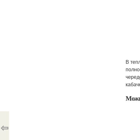
В теп
полно
черед
кабач
Можно
⇦