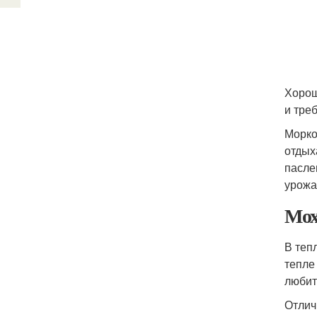
Хорош
и тре
Морко
отдых
пасле
урожа
Мох
В теп
тепле
любит
Отлич