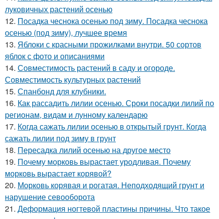
луковичных растений осенью
12.
Посадка чеснока осенью под зиму. Посадка чеснока
осенью (под зиму), лучшее время
13.
Яблоки с красными прожилками внутри. 50 сортов
яблок с фото и описаниями
14.
Совместимость растений в саду и огороде.
Совместимость культурных растений
15.
Спанбонд для клубники.
16.
Как рассадить лилии осенью. Сроки посадки лилий по
регионам, видам и лунному календарю
17.
Когда сажать лилии осенью в открытый грунт. Когда
сажать лилии под зиму в грунт
18.
Пересадка лилий осенью на другое место
19.
Почему морковь вырастает уродливая. Почему
морковь вырастает корявой?
20.
Морковь корявая и рогатая. Неподходящий грунт и
нарушение севооборота
21.
Деформация ногтевой пластины причины. Что такое