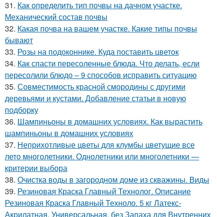
31.
Как определить тип почвы на дачном участке.
Механический состав почвы
32.
Какая почва на вашем участке. Какие типы почвы
бывают
33.
Розы на подоконнике. Куда поставить цветок
34.
Как спасти пересоленные блюда. Что делать, если
пересолили блюдо – 9 способов исправить ситуацию
35.
Совместимость красной смородины с другими
деревьями и кустами. Добавление статьи в новую
подборку
36.
Шампиньоны в домашних условиях. Как вырастить
шампиньоны в домашних условиях
37.
Неприхотливые цветы для клумбы цветущие все
лето многолетники. Однолетники или многолетники —
критерии выбора
38.
Очистка воды в загородном доме из скважины. Виды
39.
Резиновая Краска Главный Технолог. Описание
Резиновая Краска Главный Техноло. 5 кг Латекс-
Акрилатная, Универсальная, без Запаха для Внутренних