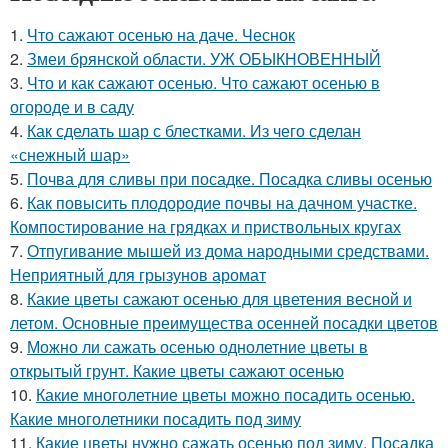
1.
Что сажают осенью на даче. Чеснок
2.
Змеи брянской области. УЖ ОБЫКНОВЕННЫЙ
3.
Что и как сажают осенью. Что сажают осенью в
огороде и в саду
4.
Как сделать шар с блестками. Из чего сделан
«снежный шар»
5.
Почва для сливы при посадке. Посадка сливы осенью
6.
Как повысить плодородие почвы на дачном участке.
Компостирование на грядках и приствольных кругах
7.
Отпугивание мышей из дома народными средствами.
Неприятный для грызунов аромат
8.
Какие цветы сажают осенью для цветения весной и
летом. Основные преимущества осенней посадки цветов
9.
Можно ли сажать осенью однолетние цветы в
открытый грунт. Какие цветы сажают осенью
10.
Какие многолетние цветы можно посадить осенью.
Какие многолетники посадить под зиму
11.
Какие цветы нужно сажать осенью под зиму. Посадка