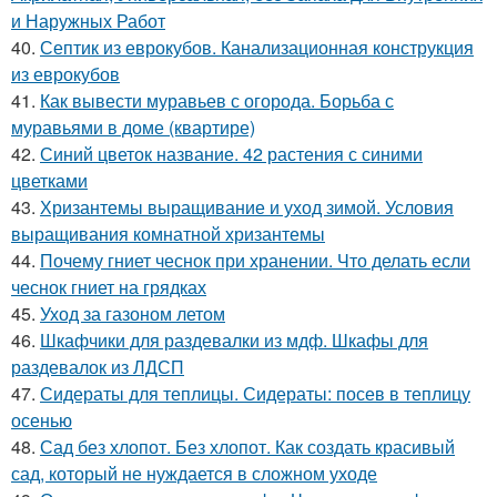
и Наружных Работ
40.
Септик из еврокубов. Канализационная конструкция
из еврокубов
41.
Как вывести муравьев с огорода. Борьба с
муравьями в доме (квартире)
42.
Синий цветок название. 42 растения с синими
цветками
43.
Хризантемы выращивание и уход зимой. Условия
выращивания комнатной хризантемы
44.
Почему гниет чеснок при хранении. Что делать если
чеснок гниет на грядках
45.
Уход за газоном летом
46.
Шкафчики для раздевалки из мдф. Шкафы для
раздевалок из ЛДСП
47.
Сидераты для теплицы. Сидераты: посев в теплицу
осенью
48.
Сад без хлопот. Без хлопот. Как создать красивый
сад, который не нуждается в сложном уходе