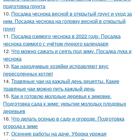
подготовка грунта
10.
Посадка чеснока весной в открытый грунт и уход за
ним. Посадка чеснока на головку весной в открытый
грунт
11.
Посадка озимого чеснока в 2022 году. Посадка
чеснока озимого с учётом лунного календаря
12.
Что можно сажать и сеять под зиму. Посадка лука и
чеснока
13.
Как находчивые хозяйки исправляют вкус
пересоленных котлет
14.
Травяные чаи на каждый день рецепты. Какие
травяные чаи можно пить каждый день
15.
Как я готовлю молодые деревья к зимовке.
Подготовка сада к зиме: укрытие молодых плодовых
деревьев
16.
Что делать осенью в саду и огороде. Подготовка
огорода к зиме
17.
Осенние работы на даче. Уборка урожая