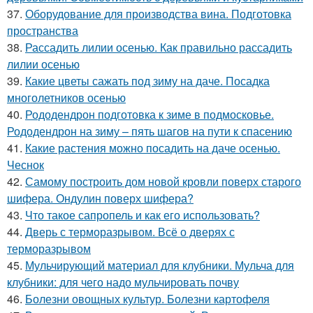
37.
Оборудование для производства вина. Подготовка
пространства
38.
Рассадить лилии осенью. Как правильно рассадить
лилии осенью
39.
Какие цветы сажать под зиму на даче. Посадка
многолетников осенью
40.
Рододендрон подготовка к зиме в подмосковье.
Рододендрон на зиму – пять шагов на пути к спасению
41.
Какие растения можно посадить на даче осенью.
Чеснок
42.
Самому построить дом новой кровли поверх старого
шифера. Ондулин поверх шифера?
43.
Что такое сапропель и как его использовать?
44.
Дверь с терморазрывом. Всё о дверях с
терморазрывом
45.
Мульчирующий материал для клубники. Мульча для
клубники: для чего надо мульчировать почву
46.
Болезни овощных культур. Болезни картофеля