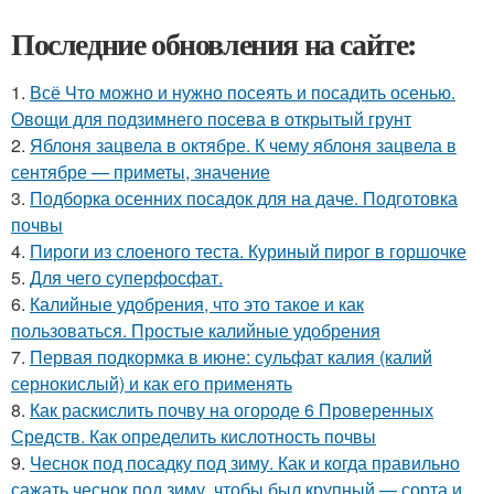
Последние обновления на сайте:
1.
Всё Что можно и нужно посеять и посадить осенью.
Овощи для подзимнего посева в открытый грунт
2.
Яблоня зацвела в октябре. К чему яблоня зацвела в
сентябре — приметы, значение
3.
Подборка осенних посадок для на даче. Подготовка
почвы
4.
Пироги из слоеного теста. Куриный пирог в горшочке
5.
Для чего суперфосфат.
6.
Калийные удобрения, что это такое и как
пользоваться. Простые калийные удобрения
7.
Первая подкормка в июне: сульфат калия (калий
сернокислый) и как его применять
8.
Как раскислить почву на огороде 6 Проверенных
Средств. Как определить кислотность почвы
9.
Чеснок под посадку под зиму. Как и когда правильно
сажать чеснок под зиму, чтобы был крупный — сорта и