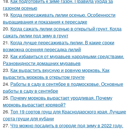
18.
Как подготовить к зиме газон. Правила ухода за
газоном осенью
19.
Когда пересаживать лилии осенью. Особенности
выращивания и показания к пересадке
20.
Когда сажать лилии осенью в открытый грунт. Когда
сажать лилии под зиму в грунт
21.
Когда лучше пересаживать лилии. В какие сроки
возможна осенняя пересадка лилий
22.
Как избавиться от муравьев народными средствами.
Разновидности домашних муравьев
23.
Как вырастить вкусную и ровную морковь. Как
вырастить морковь в открытом грунте
24.
Работы в саду в сентябре в подмосковье. Основные
работы в саду в сентябре
25.
Почему морковь вырастает уродливая. Почему
морковь вырастает корявой?
26.
Топ 19 сортов груш для Краснодарского края. Лучшие
сорта груши для кубани
27.
Что можно посадить в огороде под зиму в 2022 году.