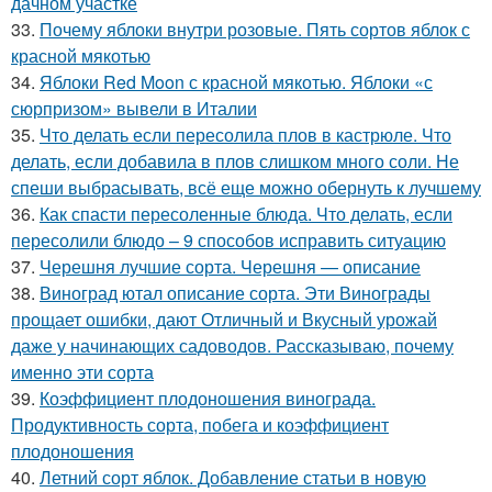
дачном участке
33.
Почему яблоки внутри розовые. Пять сортов яблок с
красной мякотью
34.
Яблоки Red Moon с красной мякотью. Яблоки «с
сюрпризом» вывели в Италии
35.
Что делать если пересолила плов в кастрюле. Что
делать, если добавила в плов слишком много соли. Не
спеши выбрасывать, всё еще можно обернуть к лучшему
36.
Как спасти пересоленные блюда. Что делать, если
пересолили блюдо – 9 способов исправить ситуацию
37.
Черешня лучшие сорта. Черешня — описание
38.
Виноград ютал описание сорта. Эти Винограды
прощает ошибки, дают Отличный и Вкусный урожай
даже у начинающих садоводов. Рассказываю, почему
именно эти сорта
39.
Коэффициент плодоношения винограда.
Продуктивность сорта, побега и коэффициент
плодоношения
40.
Летний сорт яблок. Добавление статьи в новую