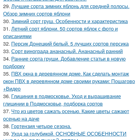
29.
Лучшие сорта зимних яблонь для средней полосы.
Обзор зимних сортов яблони
30.
Зимний сорт груш. Особенности и характеристика
31.
Летний сорт яблони. 50 сортов яблок с фото и
описаниями
32.
Персик Донецкий белый. 5 лучших сортов персика
33.
Сорт винограда ананасный. Ананасный ранний
34.
Ранние сорта груши. Добавление статьи в новую
подборку
35.
ПВХ окна в деревянном доме. Как сделать монтаж
окон ПВХ в деревянном доме своими руками: Пошагово
+Видео
36.
Глициния в подмосковье. Уход и выращивание
глицинии в Подмосковье, подборка сортов
37.
Что из цветов сажать осенью. Какие цветы сажают
осенью на даче
38.
Гортензия четыре сезона.
39.
Уход за голубикой. ОСНОВНЫЕ ОСОБЕННОСТИ