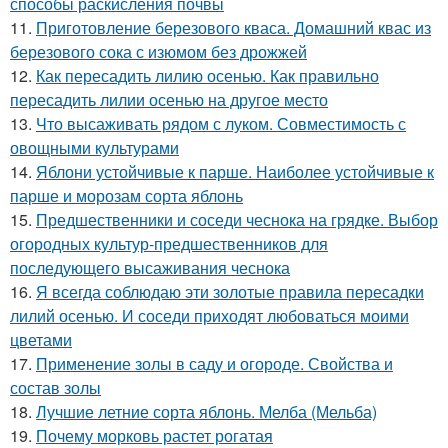
способы раскисления почвы
11.
Приготовление березового кваса. Домашний квас из
березового сока с изюмом без дрожжей
12.
Как пересадить лилию осенью. Как правильно
пересадить лилии осенью на другое место
13.
Что высаживать рядом с луком. Совместимость с
овощными культурами
14.
Яблони устойчивые к парше. Наиболее устойчивые к
парше и морозам сорта яблонь
15.
Предшественники и соседи чеснока на грядке. Выбор
огородных культур-предшественников для
последующего высаживания чеснока
16.
Я всегда соблюдаю эти золотые правила пересадки
лилий осенью. И соседи приходят любоваться моими
цветами
17.
Применение золы в саду и огороде. Свойства и
состав золы
18.
Лучшие летние сорта яблонь. Мелба (Мельба)
19.
Почему морковь растет рогатая