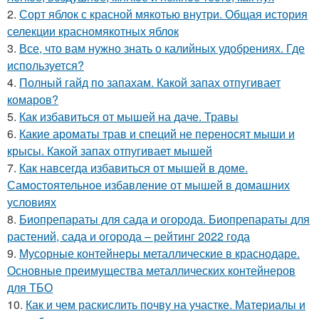
2.
Сорт яблок с красной мякотью внутри. Общая история
селекции красномякотных яблок
3.
Все, что вам нужно знать о калийных удобрениях. Где
используется?
4.
Полный гайд по запахам. Какой запах отпугивает
комаров?
5.
Как избавиться от мышей на даче. Травы
6.
Какие ароматы трав и специй не переносят мыши и
крысы. Какой запах отпугивает мышей
7.
Как навсегда избавиться от мышей в доме.
Самостоятельное избавление от мышей в домашних
условиях
8.
Биопрепараты для сада и огорода. Биопрепараты для
растений, сада и огорода – рейтинг 2022 года
9.
Мусорные контейнеры металлические в краснодаре.
Основные преимущества металлических контейнеров
для ТБО
10.
Как и чем раскислить почву на участке. Материалы и