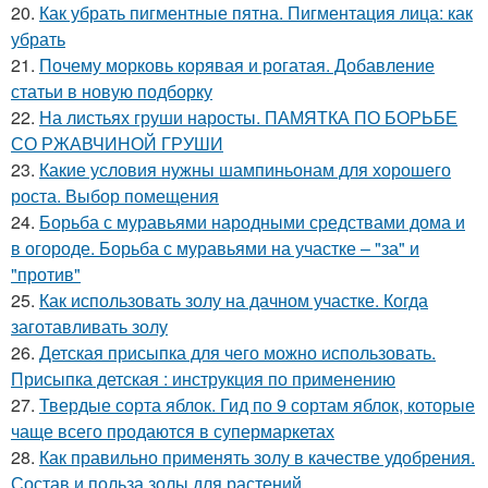
20.
Как убрать пигментные пятна. Пигментация лица: как
убрать
21.
Почему морковь корявая и рогатая. Добавление
статьи в новую подборку
22.
На листьях груши наросты. ПАМЯТКА ПО БОРЬБЕ
СО РЖАВЧИНОЙ ГРУШИ
23.
Какие условия нужны шампиньонам для хорошего
роста. Выбор помещения
24.
Борьба с муравьями народными средствами дома и
в огороде. Борьба с муравьями на участке – "за" и
"против"
25.
Как использовать золу на дачном участке. Когда
заготавливать золу
26.
Детская присыпка для чего можно использовать.
Присыпка детская : инструкция по применению
27.
Твердые сорта яблок. Гид по 9 сортам яблок, которые
чаще всего продаются в супермаркетах
28.
Как правильно применять золу в качестве удобрения.
Состав и польза золы для растений