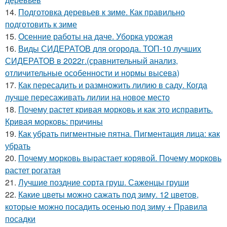
14.
Подготовка деревьев к зиме. Как правильно
подготовить к зиме
15.
Осенние работы на даче. Уборка урожая
16.
Виды СИДЕРАТОВ для огорода. ТОП-10 лучших
СИДЕРАТОВ в 2022г.(сравнительный анализ,
отличительные особенности и нормы высева)
17.
Как пересадить и размножить лилию в саду. Когда
лучше пересаживать лилии на новое место
18.
Почему растет кривая морковь и как это исправить.
Кривая морковь: причины
19.
Как убрать пигментные пятна. Пигментация лица: как
убрать
20.
Почему морковь вырастает корявой. Почему морковь
растет рогатая
21.
Лучшие поздние сорта груш. Саженцы груши
22.
Какие цветы можно сажать под зиму. 12 цветов,
которые можно посадить осенью под зиму + Правила
посадки