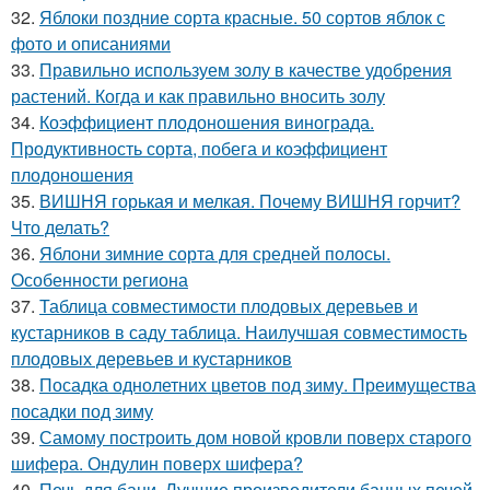
32.
Яблоки поздние сорта красные. 50 сортов яблок с
фото и описаниями
33.
Правильно используем золу в качестве удобрения
растений. Когда и как правильно вносить золу
34.
Коэффициент плодоношения винограда.
Продуктивность сорта, побега и коэффициент
плодоношения
35.
ВИШНЯ горькая и мелкая. Почему ВИШНЯ горчит?
Что делать?
36.
Яблони зимние сорта для средней полосы.
Особенности региона
37.
Таблица совместимости плодовых деревьев и
кустарников в саду таблица. Наилучшая совместимость
плодовых деревьев и кустарников
38.
Посадка однолетних цветов под зиму. Преимущества
посадки под зиму
39.
Самому построить дом новой кровли поверх старого
шифера. Ондулин поверх шифера?
40.
Печь для бани. Лучшие производители банных печей