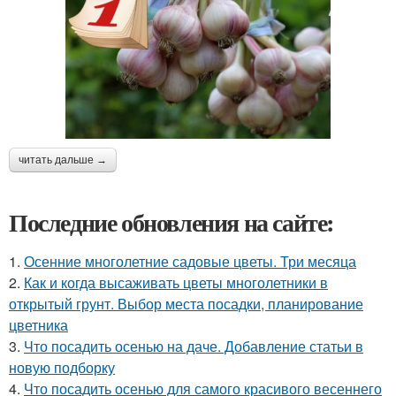
читать дальше →
Последние обновления на сайте:
1.
Осенние многолетние садовые цветы. Три месяца
2.
Как и когда высаживать цветы многолетники в
открытый грунт. Выбор места посадки, планирование
цветника
3.
Что посадить осенью на даче. Добавление статьи в
новую подборку
4.
Что посадить осенью для самого красивого весеннего