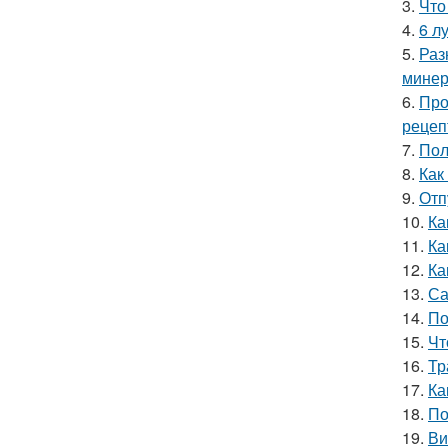
3.
Что
4.
6 л
5.
Раз
минер
6.
Про
рецеп
7.
Пол
8.
Как
9.
Отп
10.
Ка
11.
Ка
12.
Ка
13.
Са
14.
По
15.
Чт
16.
Тр
17.
Ка
18.
По
19.
Ви