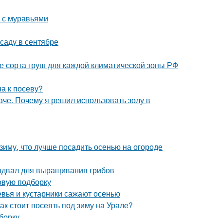
ы с муравьями
саду в сентябре
е сорта груш для каждой климатической зоны РФ
а к посеву?
че. Почему я решил использовать золу в
 зиму, что лучше посадить осенью на огороде
одвал для выращивания грибов
овую подборку
евья и кустарники сажают осенью
ак стоит посеять под зиму на Урале?
борку