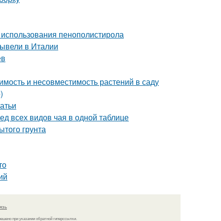
 использования пенополистирола
вывели в Италии
ев
имость и несовместимость растений в саду
)
татьи
ед всех видов чая в одной таблице
ытого грунта
то
ий
язь
решено при указании обратной гиперссылки.