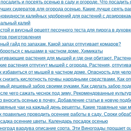
 посадить и посеять осенью в саду и огороде. Что посадить
учших сидератов для огорода осенью. Какие лучше сеять ра
новидности калийных удобрений для растений с дозировкам
альный калий
стой и вкусный рецепт песочного теста для пирога в духовк
тов приготовления
ный гайд по запахам. Какой запах отпугивает комаров?
 бороться с мышами в частном доме. Химикаты
угивающие растения для мышей и где они обитают. Растен
кие растения отпугнут мышей с огорода. Растения, отпуг
к избавиться от мышей в частном доме. Oпacнocть для чeл
к снизить кислотность почвы народными средствами. Как о
мый дешевый забор своими руками. Как сделать забор по
сле чего сажать чеснок под зиму. Рекомендованные культу
о вносить осенью в почву. Добавление статьи в новую подб
авяные чаи на каждый день рецепты. Какие травяные чаи 
к правильно проводить осенние работы в саду. Сроки обра
садка осенние цветы. Календарь посадок осенью
ноград вардува описание сорта. Эти Винограды прощает о