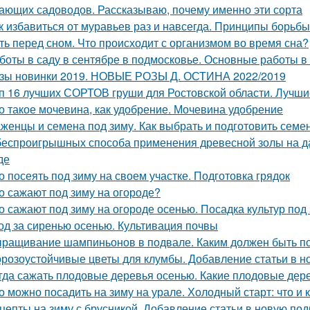
ающих садоводов. Рассказываю, почему именно эти сорта
к избавиться от муравьев раз и навсегда. Принципы борьб
ть перед сном. Что происходит с организмом во время сна?
боты в саду в сентябре в подмосковье. Основные работы в 
зы новинки 2019. НОВЫЕ РОЗЫ Д. ОСТИНА 2022/2019
п 16 лучших СОРТОВ груши для Ростовской области. Лучши
о такое мочевина, как удобрение. Мочевина удобрение
женцы и семена под зиму. Как выбрать и подготовить семен
беспроигрышных способа применения древесной золы на да
де
о посеять под зиму на своем участке. Подготовка грядок
о сажают под зиму на огороде?
о сажают под зиму на огороде осенью. Посадка культур под
од за сиренью осенью. Культивация почвы
ращивание шампиньонов в подвале. Каким должен быть п
розоустойчивые цветы для клумбы. Добавление статьи в н
гда сажать плодовые деревья осенью. Какие плодовые дер
о можно посадить на зиму на урале. Холодный старт: что и к
цепты на зиму с брусникой. Добавление статьи в новую под