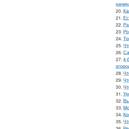
начин
20.
Ка
21.
Ес
22.
Ра
23.
Ро
24.
То
25.
Чт
26.
Са
27.
4 
огоро
28.
Чт
29.
Чт
30.
Чт
31.
Ух
32.
Вы
33.
Мо
34.
Ко
35.
Чт
36.
Ре