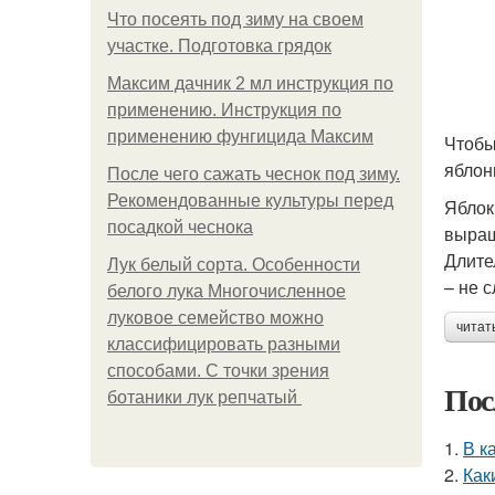
Что посеять под зиму на своем
участке. Подготовка грядок
Максим дачник 2 мл инструкция по
применению. Инструкция по
применению фунгицида Максим
Чтобы
яблон
После чего сажать чеснок под зиму.
Рекомендованные культуры перед
Яблок
посадкой чеснока
выращ
Длите
Лук белый сорта. Особенности
– не 
белого лука Многочисленное
луковое семейство можно
читат
классифицировать разными
способами. С точки зрения
Пос
ботаники лук репчатый
1.
В к
2.
Как