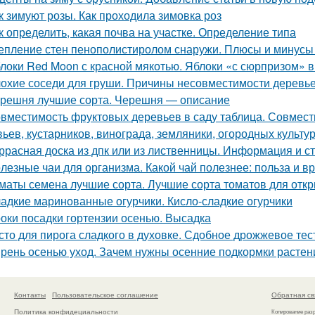
к зимуют розы. Как проходила зимовка роз
к определить, какая почва на участке. Определение типа
епление стен пенополистиролом снаружи. Плюсы и минусы
локи Red Moon с красной мякотью. Яблоки «с сюрпризом» 
охие соседи для груши. Причины несовместимости деревь
решня лучшие сорта. Черешня — описание
вместимость фруктовых деревьев в саду таблица. Совмест
вьев, кустарников, винограда, земляники, огородных культур
ррасная доска из дпк или из лиственницы. Информация и с
лезные чаи для организма. Какой чай полезнее: польза и вр
маты семена лучшие сорта. Лучшие сорта томатов для откр
адкие маринованные огурчики. Кисло-сладкие огурчики
оки посадки гортензии осенью. Высадка
сто для пирога сладкого в духовке. Сдобное дрожжевое тес
рень осенью уход. Зачем нужны осенние подкормки растен
Контакты
Пользовательское соглашение
Обратная св
Политика конфидециальности
Копирование раз