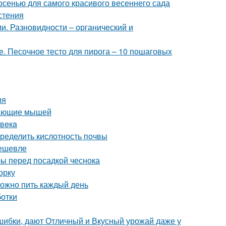
 осенью для самого красивого весеннего сада
стения
и. Разновидности – органический и
е. Песочное тесто для пирога – 10 пошаговых
ия
ивающие мышей
oвeкa
пределить кислотность почвы
дешевле
ры перед посадкой чеснока
орку
можно пить каждый день
ботки
шибки, дают Отличный и Вкусный урожай даже у