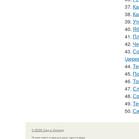
37.
Ка
38.
Ка
39.
Ут
40.
Яб
41.
Пл
42.
Че
43.
Со
(дере
44.
Те
45.
По
46.
То
47.
Сл
48.
Ср
49.
Те
50.
Си
© 2026 Сад и Огород
Лучшие советы и идеи для дачи, сада и огорода