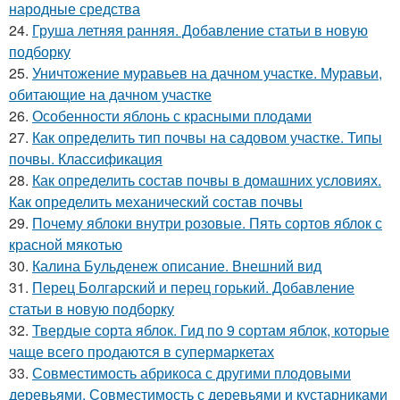
народные средства
24.
Груша летняя ранняя. Добавление статьи в новую
подборку
25.
Уничтожение муравьев на дачном участке. Муравьи,
обитающие на дачном участке
26.
Особенности яблонь с красными плодами
27.
Как определить тип почвы на садовом участке. Типы
почвы. Классификация
28.
Как определить состав почвы в домашних условиях.
Как определить механический состав почвы
29.
Почему яблоки внутри розовые. Пять сортов яблок с
красной мякотью
30.
Калина Бульденеж описание. Внешний вид
31.
Перец Болгарский и перец горький. Добавление
статьи в новую подборку
32.
Твердые сорта яблок. Гид по 9 сортам яблок, которые
чаще всего продаются в супермаркетах
33.
Совместимость абрикоса с другими плодовыми
деревьями. Совместимость с деревьями и кустарниками