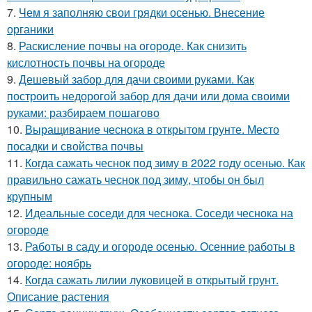
7.
Чем я заполняю свои грядки осенью. Внесение
органики
8.
Раскисление почвы на огороде. Как снизить
кислотность почвы на огороде
9.
Дешевый забор для дачи своими руками. Как
построить недорогой забор для дачи или дома своими
руками: разбираем пошагово
10.
Выращивание чеснока в открытом грунте. Место
посадки и свойства почвы
11.
Когда сажать чеснок под зиму в 2022 году осенью. Как
правильно сажать чеснок под зиму, чтобы он был
крупным
12.
Идеальные соседи для чеснока. Соседи чеснока на
огороде
13.
Работы в саду и огороде осенью. Осенние работы в
огороде: ноябрь
14.
Когда сажать лилии луковицей в открытый грунт.
Описание растения