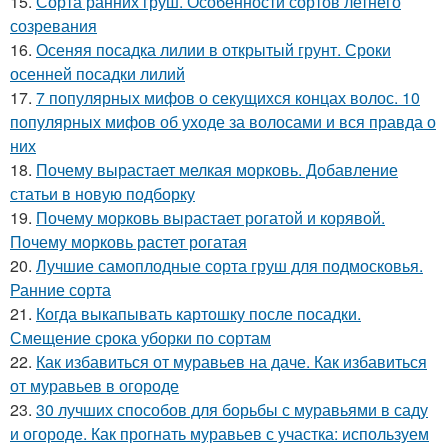
15.
Сорта ранних груш. Особенности сортов летнего
созревания
16.
Осеняя посадка лилии в открытый грунт. Сроки
осенней посадки лилий
17.
7 популярных мифов о секущихся концах волос. 10
популярных мифов об уходе за волосами и вся правда о
них
18.
Почему вырастает мелкая морковь. Добавление
статьи в новую подборку
19.
Почему морковь вырастает рогатой и корявой.
Почему морковь растет рогатая
20.
Лучшие самоплодные сорта груш для подмосковья.
Ранние сорта
21.
Когда выкапывать картошку после посадки.
Смещение срока уборки по сортам
22.
Как избавиться от муравьев на даче. Как избавиться
от муравьев в огороде
23.
30 лучших способов для борьбы с муравьями в саду
и огороде. Как прогнать муравьев с участка: используем