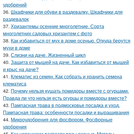
удобрений
36.
Шкафчики для обуви в раздевалку. Шкафчики для
раздевалок
37.
Хризантемы осенние многолетние. Сорта
многолетних садовых хризантем с фото
38.
Как избавиться от мух в доме осенью. Откуда берутся
мухи в доме
39.
Слизни на даче. Жизненный цикл
40.
Защита от мышей на даче. Как избавиться от мышей
и крыс на даче?
41.
Клематис из семян. Как собрать и хранить семена
клематиса
42.
Почему нельзя кушать помидоры вместе с огурцами.
Правда ли что нельзя есть огурцы и помидоры вместе?
43.
Пампасная трава в подмосковье посадка и уход.
Пампасная трава: особенности посадки и выращивания
44.
Микроудобрения для фосфором. Фосфорные
удобрения
45.
Как черенками развести розы осенью. Методы