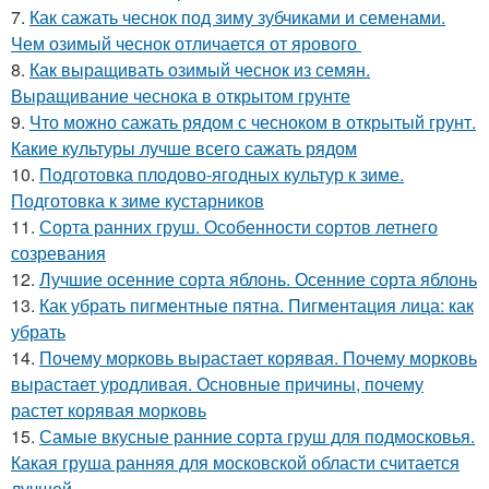
7.
Как сажать чеснок под зиму зубчиками и семенами.
Чем озимый чеснок отличается от ярового
8.
Как выращивать озимый чеснок из семян.
Выращивание чеснока в открытом грунте
9.
Что можно сажать рядом с чесноком в открытый грунт.
Какие культуры лучше всего сажать рядом
10.
Подготовка плодово-ягодных культур к зиме.
Подготовка к зиме кустарников
11.
Сорта ранних груш. Особенности сортов летнего
созревания
12.
Лучшие осенние сорта яблонь. Осенние сорта яблонь
13.
Как убрать пигментные пятна. Пигментация лица: как
убрать
14.
Почему морковь вырастает корявая. Почему морковь
вырастает уродливая. Основные причины, почему
растет корявая морковь
15.
Самые вкусные ранние сорта груш для подмосковья.
Какая груша ранняя для московской области считается
лучшей