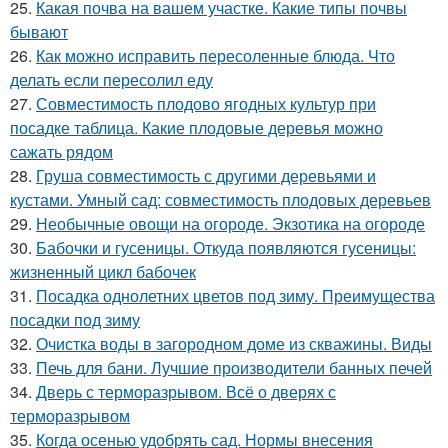
25.
Какая почва на вашем участке. Какие типы почвы
бывают
26.
Как можно исправить пересоленные блюда. Что
делать если пересолил еду
27.
Совместимость плодово ягодных культур при
посадке таблица. Какие плодовые деревья можно
сажать рядом
28.
Груша совместимость с другими деревьями и
кустами. Умный сад: совместимость плодовых деревьев
29.
Необычные овощи на огороде. Экзотика на огороде
30.
Бабочки и гусеницы. Откуда появляются гусеницы:
жизненный цикл бабочек
31.
Посадка однолетних цветов под зиму. Преимущества
посадки под зиму
32.
Очистка воды в загородном доме из скважины. Виды
33.
Печь для бани. Лучшие производители банных печей
34.
Дверь с терморазрывом. Всё о дверях с
терморазрывом
35.
Когда осенью удобрять сад. Нормы внесения