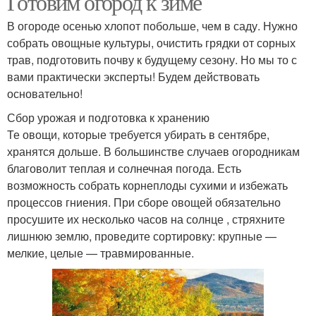
Готовим огород к зиме
В огороде осенью хлопот побольше, чем в саду. Нужно
собрать овощные культуры, очистить грядки от сорных
Хранение в
Хранение в
трав, подготовить почву к будущему сезону. Но мы то с
холодильнике
зависимости
вами практически эксперты! Будем действовать
основательно!
Сбор урожая и подготовка к хранению
Те овощи, которые требуется убирать в сентябре,
хранятся дольше. В большинстве случаев огородникам
благоволит теплая и солнечная погода. Есть
возможность собрать корнеплоды сухими и избежать
процессов гниения. При сборе овощей обязательно
просушите их несколько часов на солнце , стряхните
лишнюю землю, проведите сортировку: крупные —
мелкие, целые — травмированные.