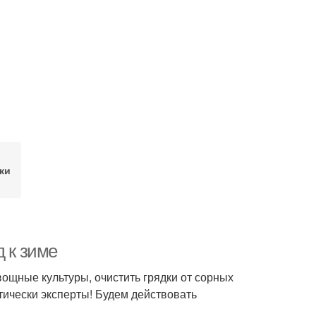
ки
д к зиме
вощные культуры, очистить грядки от сорных
ктически эксперты! Будем действовать