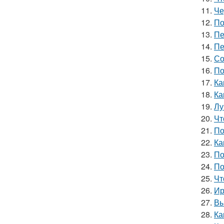
11.
Че
12.
По
13.
Пе
14.
Пе
15.
Со
16.
По
17.
Ка
18.
Ка
19.
Лу
20.
Чт
21.
По
22.
Ка
23.
По
24.
По
25.
Чт
26.
Ир
27.
Вы
28.
Ка