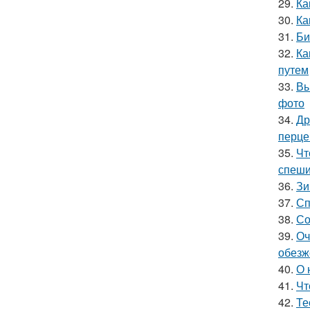
29.
Ка
30.
Ка
31.
Би
32.
Ка
путем
33.
Вы
фото
34.
Др
перце
35.
Чт
спеши
36.
Зи
37.
Сп
38.
Со
39.
Оч
обезж
40.
О 
41.
Чт
42.
Те