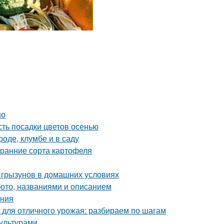
но
сть посадки цветов осенью
роде, клумбе и в саду
 ранние сорта картофеля
 грызунов в домашних условиях
фото, названиями и описанием
ения
а для отличного урожая: разбираем по шагам
ультурами