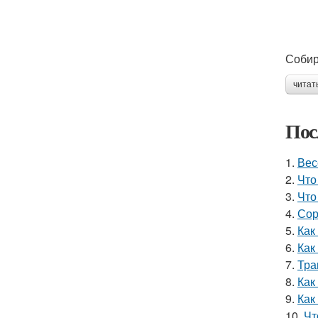
Собир
читат
Пос
1.
Вес
2.
Что
3.
Что
4.
Сор
5.
Как
6.
Как
7.
Тра
8.
Как
9.
Как
10.
Чт