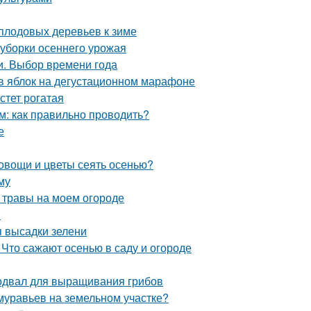
 плодовых деревьев к зиме
 уборки осеннего урожая
и. Выбор времени года
ов яблок на дегустационном марафоне
стет рогатая
м: как правильно проводить?
е
 овощи и цветы сеять осенью?
му
 травы на моем огороде
в
я высадки зелени
 Что сажают осенью в саду и огороде
одвал для выращивания грибов
 муравьев на земельном участке?