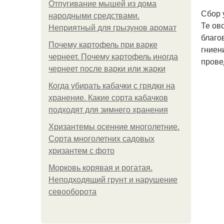
Отпугивание мышей из дома
Сбор 
народными средствами.
Те ов
Неприятный для грызунов аромат
благо
Почему картофель при варке
гниен
чернеет. Почему картофель иногда
прове
чернеет после варки или жарки
Когда убирать кабачки с грядки на
хранение. Какие сорта кабачков
подходят для зимнего хранения
Хризантемы осенние многолетние.
Сорта многолетних садовых
хризантем с фото
Морковь корявая и рогатая.
Неподходящий грунт и нарушение
севооборота