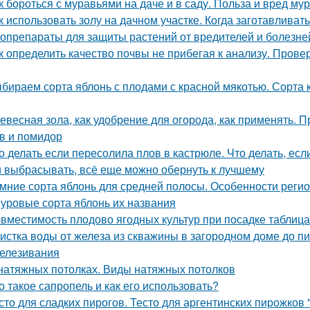
к бороться с муравьями на даче и в саду. Польза и вред му
к использовать золу на дачном участке. Когда заготавливать
опрепараты для защиты растений от вредителей и болезней
к определить качество почвы не прибегая к анализу. Пров
бираем сорта яблонь с плодами с красной мякотью. Сорта к
евесная зола, как удобрение для огорода, как применять. 
в и помидор
о делать если пересолила плов в кастрюле. Что делать, ес
 выбрасывать, всё еще можно обернуть к лучшему
мние сорта яблонь для средней полосы. Особенности реги
уровые сорта яблонь их названия
вместимость плодово ягодных культур при посадке таблиц
истка воды от железа из скважины в загородном доме до п
елезивания
натяжных потолках. Виды натяжных потолков
о такое сапропель и как его использовать?
сто для сладких пирогов. Тесто для аргентинских пирожков