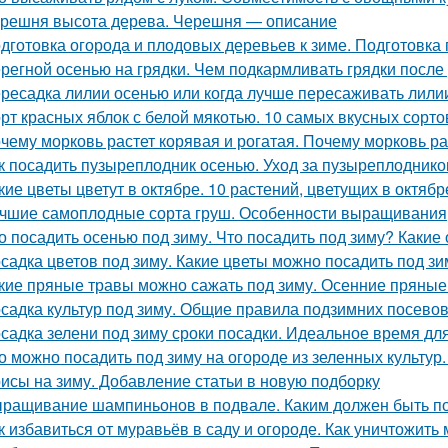
решня высота дерева. Черешня — описание
дготовка огорода и плодовых деревьев к зиме. Подготовка
регной осенью на грядки. Чем подкармливать грядки после
ресадка лилии осенью или когда лучше пересаживать лили
рт красных яблок с белой мякотью. 10 самых вкусных сорт
чему морковь растет корявая и рогатая. Почему морковь ра
к посадить пузыреплодник осенью. Уход за пузыреплоднико
кие цветы цветут в октябре. 10 растений, цветущих в октябр
чшие самоплодные сорта груш. Особенности выращивания
о посадить осенью под зиму. Что посадить под зиму? Какие
садка цветов под зиму. Какие цветы можно посадить под зи
кие пряные травы можно сажать под зиму. Осенние пряные
садка культур под зиму. Общие правила подзимних посево
садка зелени под зиму сроки посадки. Идеальное время дл
о можно посадить под зиму на огороде из зеленных культур.
исы на зиму. Добавление статьи в новую подборку
ращивание шампиньонов в подвале. Каким должен быть п
к избавиться от муравьёв в саду и огороде. Как уничтожить