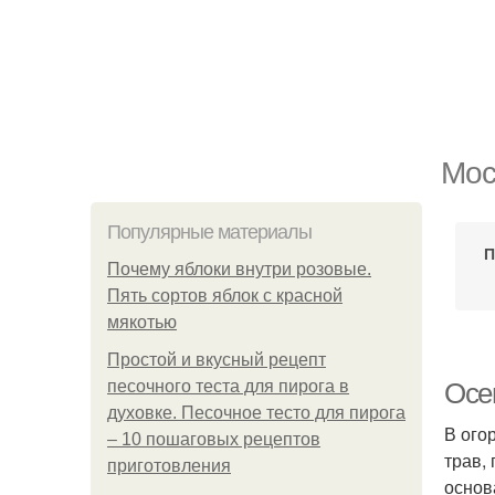
Мос
Популярные материалы
П
Почему яблоки внутри розовые.
Пять сортов яблок с красной
мякотью
Простой и вкусный рецепт
песочного теста для пирога в
Осен
духовке. Песочное тесто для пирога
В ого
– 10 пошаговых рецептов
трав,
приготовления
основ