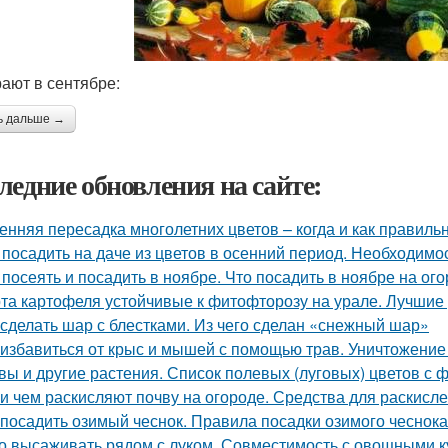
ают в сентябре:
ь дальше →
ледние обновления на сайте:
енняя пересадка многолетних цветов – когда и как правиль
 посадить на даче из цветов в осенний период. Необходимо
 посеять и посадить в ноябре. Что посадить в ноябре на ого
та картофеля устойчивые к фитофторозу на урале. Лучшие
 сделать шар с блестками. Из чего сделан «снежный шар»
 избавиться от крыс и мышей с помощью трав. Уничтожение
вы и другие растения. Список полевых (луговых) цветов с 
 и чем раскисляют почву на огороде. Средства для раскисл
 посадить озимый чеснок. Правила посадки озимого чеснок
о высаживать рядом с луком. Совместимость с овощными к