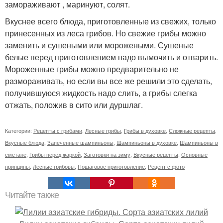
замораживают , маринуют, солят.
Вкуснее всего блюда, приготовленные из свежих, только
принесенных из леса грибов. Но свежие грибы можно
заменить и сушеными или морожеными. Сушеные
белые перед приготовлением надо вымочить и отварить.
Мороженные грибы можно предварительно не
размораживать, но если вы все же решили это сделать,
получившуюся жидкость надо слить, а грибы слегка
отжать, положив в сито или дуршлаг.
Категории:
Рецепты с грибами
,
Лесные грибы
,
Грибы в духовке
,
Сложные рецепты
,
Вкусные блюда
,
Запеченные шампиньоны
,
Шампиньоны в духовке
,
Шампиньоны в
сметане
,
Грибы перед жаркой
,
Заготовки на зиму
,
Вкусные рецепты
,
Основные
принципы
,
Лесные грибовы
,
Пошаговое приготовление
,
Рецепт с фото
Читайте также