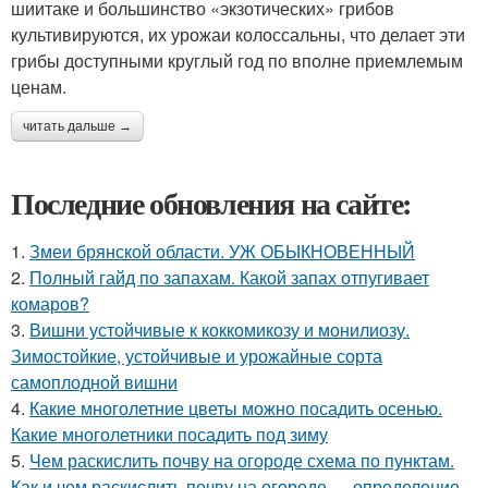
шиитаке и большинство «экзотических» грибов
культивируются, их урожаи колоссальны, что делает эти
грибы доступными круглый год по вполне приемлемым
ценам.
читать дальше →
Последние обновления на сайте:
1.
Змеи брянской области. УЖ ОБЫКНОВЕННЫЙ
2.
Полный гайд по запахам. Какой запах отпугивает
комаров?
3.
Вишни устойчивые к коккомикозу и монилиозу.
Зимостойкие, устойчивые и урожайные сорта
самоплодной вишни
4.
Какие многолетние цветы можно посадить осенью.
Какие многолетники посадить под зиму
5.
Чем раскислить почву на огороде схема по пунктам.
Как и чем раскислить почву на огороде — определение