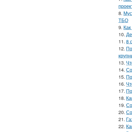
проек
8.
Мус
ТБО
9.
Как
10.
Де
11.
8 
12.
По
крупн
13.
Чт
14.
Со
15.
По
16.
Чт
17.
По
18.
Ка
19.
Со
20.
Со
21.
Га
22.
Ка