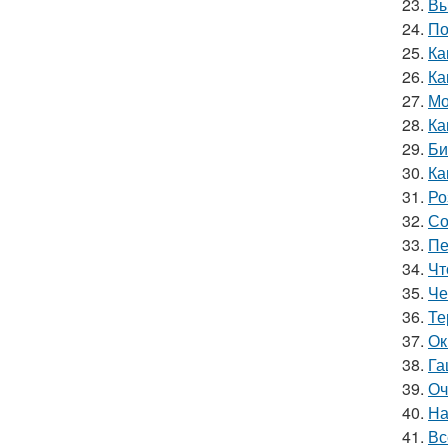
23.
Вы
24.
По
25.
Ка
26.
Ка
27.
Мо
28.
Ка
29.
Би
30.
Ка
31.
Ро
32.
Со
33.
Пе
34.
Чт
35.
Че
36.
Те
37.
Ок
38.
Га
39.
Оч
40.
На
41.
Вс