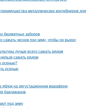
 преимущества металлических контейнеров для
ых бюджетных заборов
го сажать чеснок под зиму, чтобы он вырос
культуры лучше всего сажать рядом
и нельзя сажать рядом
ы осенью?
ить осенью
ов яблок на дегустационном марафоне
ля баклажанов
ают под зиму