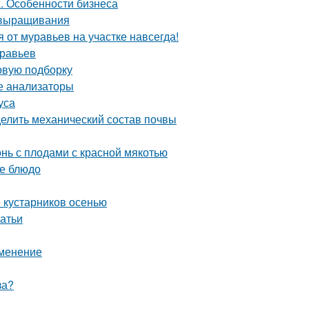
. Особенности бизнеса
 выращивания
я от муравьев на участке навсегда!
уравьев
овую подборку
ые анализаторы
уса
делить механический состав почвы
онь с плодами с красной мякотью
ое блюдо
 кустарников осенью
татьи
именение
за?