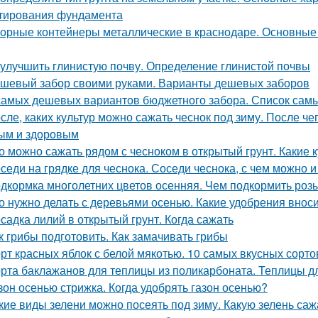
тирования фундамента
орные контейнеры металлические в краснодаре. Основные
 улучшить глинистую почву. Определение глинистой почвы
шевый забор своими руками. Варианты дешевых заборов
самых дешевых вариантов бюджетного забора. Список сам
сле, каких культур можно сажать чеснок под зиму. После че
ым и здоровым
о можно сажать рядом с чесноком в открытый грунт. Какие 
седи на грядке для чеснока. Соседи чеснока, с чем можно 
дкормка многолетних цветов осенняя. Чем подкормить роз
о нужно делать с деревьями осенью. Какие удобрения внос
садка лилий в открытый грунт. Когда сажать
к грибы подготовить. Как замачивать грибы
рт красных яблок с белой мякотью. 10 самых вкусных сорт
рта баклажанов для теплицы из поликарбоната. Теплицы д
зон осенью стрижка. Когда удобрять газон осенью?
кие виды зелени можно посеять под зиму. Какую зелень саж