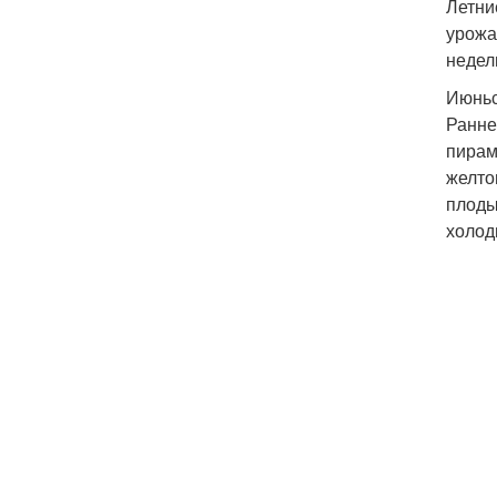
Летни
урожа
недел
Июньс
Ранне
пирам
желто
плоды
холод