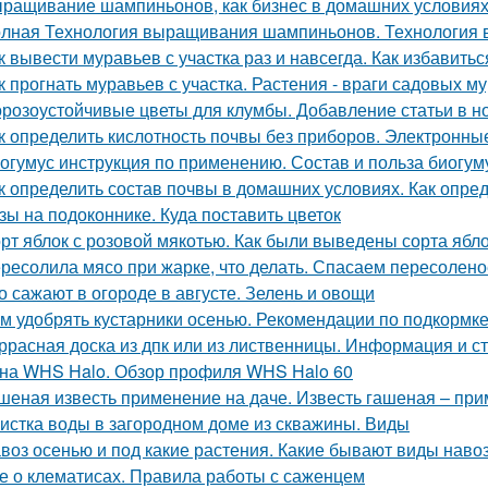
ращивание шампиньонов, как бизнес в домашних условиях
лная Технология выращивания шампиньонов. Технология
к вывести муравьев с участка раз и навсегда. Как избавитьс
к прогнать муравьев с участка. Растения - враги садовых м
розоустойчивые цветы для клумбы. Добавление статьи в н
к определить кислотность почвы без приборов. Электронн
огумус инструкция по применению. Состав и польза биогум
к определить состав почвы в домашних условиях. Как опре
зы на подоконнике. Куда поставить цветок
рт яблок с розовой мякотью. Как были выведены сорта ябл
ресолила мясо при жарке, что делать. Спасаем пересолен
о сажают в огороде в августе. Зелень и овощи
м удобрять кустарники осенью. Рекомендации по подкормке
ррасная доска из дпк или из лиственницы. Информация и с
на WHS Halo. Обзор профиля WHS Halo 60
шеная известь применение на даче. Известь гашеная – пр
истка воды в загородном доме из скважины. Виды
воз осенью и под какие растения. Какие бывают виды наво
е о клематисах. Правила работы с саженцем