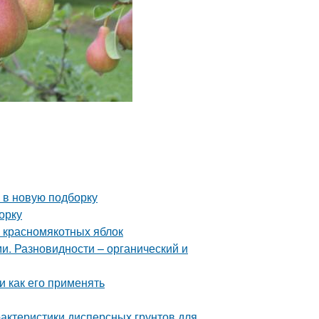
 в новую подборку
орку
и красномякотных яблок
и. Разновидности – органический и
и как его применять
рактеристики дисперсных грунтов для