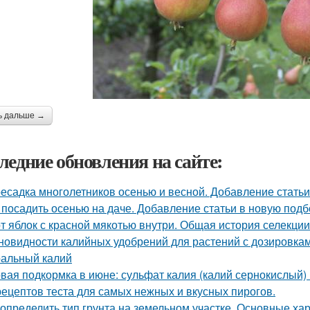
ь дальше →
ледние обновления на сайте:
есадка многолетников осенью и весной. Добавление статьи
 посадить осенью на даче. Добавление статьи в новую подб
т яблок с красной мякотью внутри. Общая история селекци
новидности калийных удобрений для растений с дозировкам
альный калий
вая подкормка в июне: сульфат калия (калий сернокислый) 
рецептов теста для самых нежных и вкусных пирогов.
 определить тип грунта на земельном участке. Основные ха