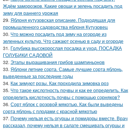
Ждём заморозков. Какие овощи и зелень посадить под
зиму для раннего урожая
29.
Яблоня кутузовская описание. Подходящая для
промышленного садоводства яблоня Кутузовец
30.
Что можно посадить под зиму на огороде из
зеленных культур. Что сажают осенью в саду и огороде
31.
Голубика высокорослая посадка и уход. ПОСАДКА
ГОЛУБИКИ САДОВОЙ
32.
Этапы выращивания грибов шампиньонов
33.
Яблони летние сорта. Самые лучшие сорта яблонь,
выведенные за последние годы
34.
Как зимуют розы. Как проходила зимовка роз
35.
Что такое кислотность почвы и как ее определить. Как
определить кислотность почвы с помощью сорняков?
36.
Сорт яблок с розовой мякотью. Как были выведены
сорта яблонь с плодами с красной мякотью
37.
Почему нельзя есть огурцы и помидоры вместе. Врач
рассказал, почему нельзя в салате смешивать огурцы и