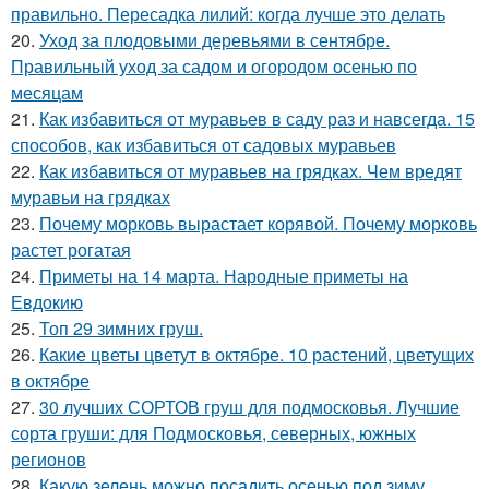
правильно. Пересадка лилий: когда лучше это делать
20.
Уход за плодовыми деревьями в сентябре.
Правильный уход за садом и огородом осенью по
месяцам
21.
Как избавиться от муравьев в саду раз и навсегда. 15
способов, как избавиться от садовых муравьев
22.
Как избавиться от муравьев на грядках. Чем вредят
муравьи на грядках
23.
Почему морковь вырастает корявой. Почему морковь
растет рогатая
24.
Приметы на 14 марта. Народные приметы на
Евдокию
25.
Топ 29 зимних груш.
26.
Какие цветы цветут в октябре. 10 растений, цветущих
в октябре
27.
30 лучших СОРТОВ груш для подмосковья. Лучшие
сорта груши: для Подмосковья, северных, южных
регионов
28.
Какую зелень можно посадить осенью под зиму.