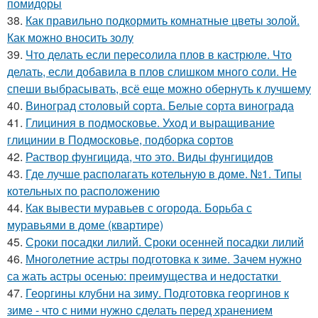
помидоры
38.
Как правильно подкормить комнатные цветы золой.
Как можно вносить золу
39.
Что делать если пересолила плов в кастрюле. Что
делать, если добавила в плов слишком много соли. Не
спеши выбрасывать, всё еще можно обернуть к лучшему
40.
Виноград столовый сорта. Белые сорта винограда
41.
Глициния в подмосковье. Уход и выращивание
глицинии в Подмосковье, подборка сортов
42.
Раствор фунгицида, что это. Виды фунгицидов
43.
Где лучше располагать котельную в доме. №1. Типы
котельных по расположению
44.
Как вывести муравьев с огорода. Борьба с
муравьями в доме (квартире)
45.
Сроки посадки лилий. Сроки осенней посадки лилий
46.
Многолетние астры подготовка к зиме. Зачем нужно
са жать астры осенью: преимущества и недостатки
47.
Георгины клубни на зиму. Подготовка георгинов к
зиме - что с ними нужно сделать перед хранением