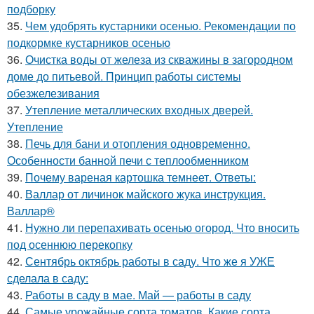
подборку
35.
Чем удобрять кустарники осенью. Рекомендации по
подкормке кустарников осенью
36.
Очистка воды от железа из скважины в загородном
доме до питьевой. Принцип работы системы
обезжелезивания
37.
Утепление металлических входных дверей.
Утепление
38.
Печь для бани и отопления одновременно.
Особенности банной печи с теплообменником
39.
Почему вареная картошка темнеет. Ответы:
40.
Валлар от личинок майского жука инструкция.
Валлар®
41.
Нужно ли перепахивать осенью огород. Что вносить
под осеннюю перекопку
42.
Сентябрь октябрь работы в саду. Что же я УЖЕ
сделала в саду:
43.
Работы в саду в мае. Май — работы в саду
44.
Самые урожайные сорта томатов. Какие сорта