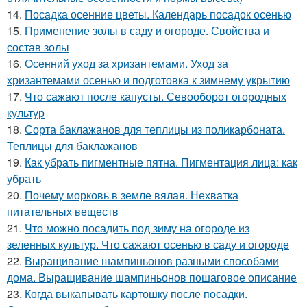
14.
Посадка осенние цветы. Календарь посадок осенью
15.
Применение золы в саду и огороде. Свойства и
состав золы
16.
Осенний уход за хризантемами. Уход за
хризантемами осенью и подготовка к зимнему укрытию
17.
Что сажают после капусты. Севооборот огородных
культур
18.
Сорта баклажанов для теплицы из поликарбоната.
Теплицы для баклажанов
19.
Как убрать пигментные пятна. Пигментация лица: как
убрать
20.
Почему морковь в земле вялая. Нехватка
питательных веществ
21.
Что можно посадить под зиму на огороде из
зеленных культур. Что сажают осенью в саду и огороде
22.
Выращивание шампиньонов разными способами
дома. Выращивание шампиньонов пошаговое описание
23.
Когда выкапывать картошку после посадки.