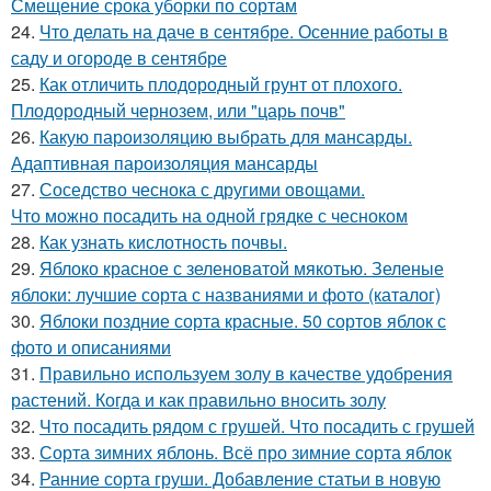
Смещение срока уборки по сортам
24.
Что делать на даче в сентябре. Осенние работы в
саду и огороде в сентябре
25.
Как отличить плодородный грунт от плохого.
Плодородный чернозем, или "царь почв"
26.
Какую пароизоляцию выбрать для мансарды.
Адаптивная пароизоляция мансарды
27.
Соседство чеснока с другими овощами.
Что можно посадить на одной грядке с чесноком
28.
Как узнать кислотность почвы.
29.
Яблоко красное с зеленоватой мякотью. Зеленые
яблоки: лучшие сорта с названиями и фото (каталог)
30.
Яблоки поздние сорта красные. 50 сортов яблок с
фото и описаниями
31.
Правильно используем золу в качестве удобрения
растений. Когда и как правильно вносить золу
32.
Что посадить рядом с грушей. Что посадить с грушей
33.
Сорта зимних яблонь. Всё про зимние сорта яблок
34.
Ранние сорта груши. Добавление статьи в новую