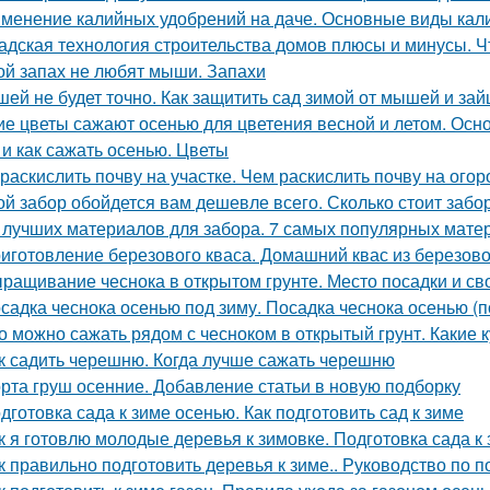
менение калийных удобрений на даче. Основные виды кал
адская технология строительства домов плюсы и минусы. Ч
ой запах не любят мыши. Запахи
ей не будет точно. Как защитить сад зимой от мышей и зай
ие цветы сажают осенью для цветения весной и летом. Ос
 и как сажать осенью. Цветы
 раскислить почву на участке. Чем раскислить почву на огор
ой забор обойдется вам дешевле всего. Сколько стоит забо
 лучших материалов для забора. 7 самых популярных мате
иготовление березового кваса. Домашний квас из березово
ращивание чеснока в открытом грунте. Место посадки и св
садка чеснока осенью под зиму. Посадка чеснока осенью (п
о можно сажать рядом с чесноком в открытый грунт. Какие 
к садить черешню. Когда лучше сажать черешню
рта груш осенние. Добавление статьи в новую подборку
дготовка сада к зиме осенью. Как подготовить сад к зиме
к я готовлю молодые деревья к зимовке. Подготовка сада 
к правильно подготовить деревья к зиме.. Руководство по п