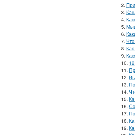
2.
При
3.
Кан
4.
Как
5.
Мыш
6.
Как
7.
Что
8.
Как
9.
Как
10.
12
11.
Пр
12.
Вы
13.
По
14.
Чт
15.
Ка
16.
Со
17.
По
18.
Ка
19.
Ка