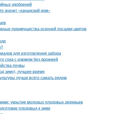
ийных удобрений
то значит «канадский дом»
цев
новные преимущества осенней посадки цветов
оде
р?
риалов для изготовления забора
го сока с изюмом без дрожжей
ойства почвы
од зиму), лучшее время
культуры лучше всего сажать рядом
к зиме: укрытие молодых плодовых деревьев
одготовке плодовых к зиме