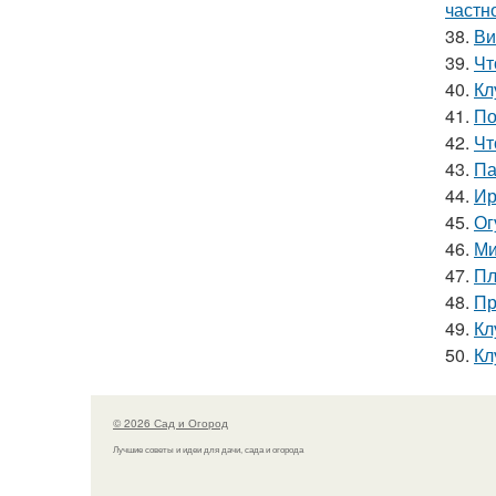
частн
38.
Ви
39.
Чт
40.
Кл
41.
По
42.
Чт
43.
Па
44.
Ир
45.
Ог
46.
Ми
47.
Пл
48.
Пр
49.
Кл
50.
Кл
© 2026 Сад и Огород
Лучшие советы и идеи для дачи, сада и огорода