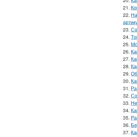
20.
Ка
21.
Ко
22.
На
артик
23.
Со
24.
То
25.
Мо
26.
Ка
27.
Ка
28.
Ка
29.
Об
30.
Ка
31.
Ра
32.
Со
33.
Не
34.
Ка
35.
Ра
36.
Бе
37.
Ка