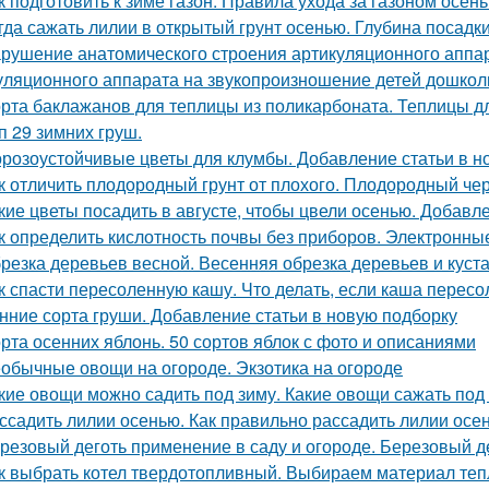
к подготовить к зиме газон. Правила ухода за газоном осен
гда сажать лилии в открытый грунт осенью. Глубина посадк
рушение анатомического строения артикуляционного аппар
уляционного аппарата на звукопроизношение детей дошкол
рта баклажанов для теплицы из поликарбоната. Теплицы д
п 29 зимних груш.
розоустойчивые цветы для клумбы. Добавление статьи в н
к отличить плодородный грунт от плохого. Плодородный чер
кие цветы посадить в августе, чтобы цвели осенью. Добавл
к определить кислотность почвы без приборов. Электронн
резка деревьев весной. Весенняя обрезка деревьев и куста
к спасти пересоленную кашу. Что делать, если каша пересо
нние сорта груши. Добавление статьи в новую подборку
рта осенних яблонь. 50 сортов яблок с фото и описаниями
обычные овощи на огороде. Экзотика на огороде
кие овощи можно садить под зиму. Какие овощи сажать под
ссадить лилии осенью. Как правильно рассадить лилии осе
резовый деготь применение в саду и огороде. Березовый де
к выбрать котел твердотопливный. Выбираем материал теп