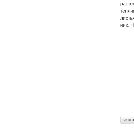
расте
тепли
листь
них. 
читат