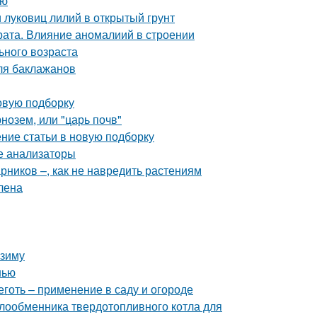
ью
и луковиц лилий в открытый грунт
ата. Влияние аномалиий в строении
ьного возраста
ля баклажанов
овую подборку
нозем, или "царь почв"
ение статьи в новую подборку
ые анализаторы
рников –, как не навредить растениям
лена
 зиму
нью
готь – применение в саду и огороде
лообменника твердотопливного котла для