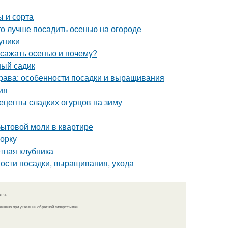
ы и сорта
что лучше посадить осенью на огороде
уники
 сажать осенью и почему?
ный садик
трава: особенности посадки и выращивания
ия
рецепты сладких огурцов на зиму
бытовой моли в квартире
борку
тная клубника
нности посадки, выращивания, ухода
язь
решено при указании обратной гиперссылки.