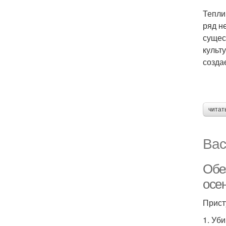
Тепли
ряд н
сущес
культ
созда
читат
Вас
Обе
осе
Прист
1. Уб