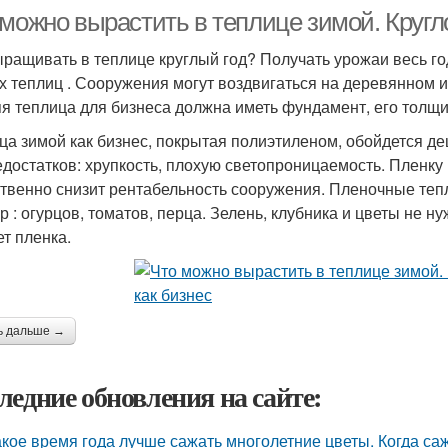
 можно вырастить в теплице зимой. Кругл
ыращивать в теплице круглый год? Получать урожаи весь г
х теплиц . Сооружения могут воздвигаться на деревянном 
я теплица для бизнеса должна иметь фундамент, его толщин
ца зимой как бизнес, покрытая полиэтиленом, обойдется д
едостатков: хрупкость, плохую светопроницаемость. Пленку
твенно снизит рентабельность сооружения. Пленочные те
ур : огурцов, томатов, перца. Зелень, клубника и цветы не
ет пленка.
ь дальше →
ледние обновления на сайте:
акое время года лучше сажать многолетние цветы. Когда са