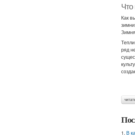
Что
Как в
зимни
Зимня
Тепли
ряд н
сущес
культ
созда
читат
Пос
1.
В к