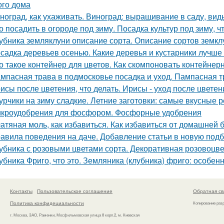
ого дома
ноград, как ухаживать. Виноград: выращивание в саду, вид
о посадить в огороде под зиму. Посадка культур под зиму, 
убника земляклуни описание сорта. Описание сортов земкл
садка деревьев осенью. Какие деревья и кустарники лучше
о такое контейнер для цветов. Как скомпоновать контейнер
мпасная трава в подмосковье посадка и уход. Пампасная 
исы после цветения, что делать. Ирисы - уход после цветен
урчики на зиму сладкие. Летние заготовки: самые вкусные 
кроудобрения для фосфором. Фосфорные удобрения
атяная моль, как избавиться. Как избавиться от домашней 
авила поведения на даче. Добавление статьи в новую под
убника с розовыми цветами сорта. Декоративная розовоцве
убника Фриго, что это. Земляника (клубника) фриго: особе
Контакты
Пользовательское соглашение
Обратная св
Политика конфидециальности
Копирование раз
г. Москва, ЗАО, Раменки, Мосфильмовская улица 8 корп.2, м. Киевская