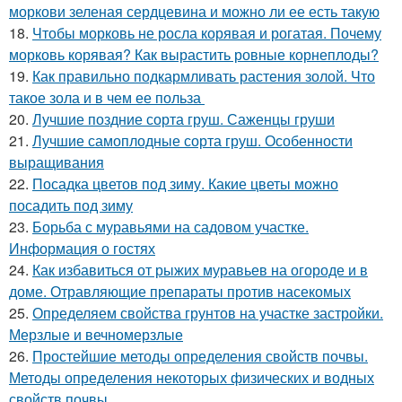
моркови зеленая сердцевина и можно ли ее есть такую
18.
Чтобы морковь не росла корявая и рогатая. Почему
морковь корявая? Как вырастить ровные корнеплоды?
19.
Как правильно подкармливать растения золой. Что
такое зола и в чем ее польза
20.
Лучшие поздние сорта груш. Саженцы груши
21.
Лучшие самоплодные сорта груш. Особенности
выращивания
22.
Посадка цветов под зиму. Какие цветы можно
посадить под зиму
23.
Борьба с муравьями на садовом участке.
Информация о гостях
24.
Как избавиться от рыжих муравьев на огороде и в
доме. Отравляющие препараты против насекомых
25.
Определяем свойства грунтов на участке застройки.
Мерзлые и вечномерзлые
26.
Простейшие методы определения свойств почвы.
Методы определения некоторых физических и водных
свойств почвы