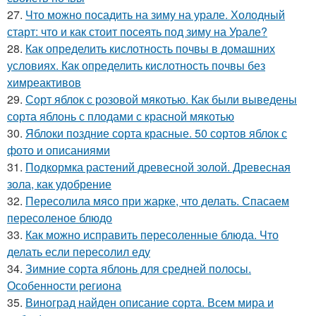
27.
Что можно посадить на зиму на урале. Холодный
старт: что и как стоит посеять под зиму на Урале?
28.
Как определить кислотность почвы в домашних
условиях. Как определить кислотность почвы без
химреактивов
29.
Сорт яблок с розовой мякотью. Как были выведены
сорта яблонь с плодами с красной мякотью
30.
Яблоки поздние сорта красные. 50 сортов яблок с
фото и описаниями
31.
Подкормка растений древесной золой. Древесная
зола, как удобрение
32.
Пересолила мясо при жарке, что делать. Спасаем
пересоленое блюдо
33.
Как можно исправить пересоленные блюда. Что
делать если пересолил еду
34.
Зимние сорта яблонь для средней полосы.
Особенности региона
35.
Виноград найден описание сорта. Всем мира и