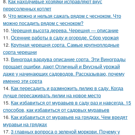
8.
Как находчивые хозяйки исправляют вкус
пересоленных котлет
9.
Что можно и нельзя сажать рядом с чесноком. Что
можно посадить рядом с чесноком?
10.
Черешня высота дерева. Черешня — описание
11.
Осенние работы в саду и огороде. Сбор урожая
12.
Крупная черешня сорта. Самые крупноплодные
сорта черешни
13.
Виноград вардува описание сорта. Эти Винограды
прощает ошибки, дают Отличный и Вкусный урожай
даже у начинающих садоводов. Рассказываю, почему
именно эти сорта
14.
Как пересадить и размножить лилию в саду. Когда
лучше пересаживать лилии на новое место
15.
Как избавиться от муравьев в саду раз и навсегда. 15
способов, как избавиться от садовых муравьев
16.
Как избавиться от муравьев на грядках. Чем вредят
муравьи на грядках
17.
3 главных вопроса о зеленой моркови. Почему у