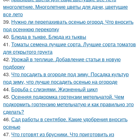
многолетние. Многолетние цветы для дачи, цветущие
все лето
39.
Нужно ли перепахивать осенью огород. Что вносить
под осеннюю перекопку
40.
Блюда в тыкве. Блюда из тыквы
41.
Томаты семена лучшие сорта. Лучшие сорта томатов
для открытого грунта
42.
Урожай в теплице. Добавление статьи в новую
подборку
43.
Что посадить в огороде под зиму. Посадка культур
под зиму, что лучше посадить осенью на огороде
44.
Борьба с слизнями. Жизненный цикл
45.
Осенняя подкормка гортензии метельчатой. Чем
подкормить гортензию метельчатую и как правильно это
сделать?
46.
Сад работы в сентябре. Какие удобрения вносить
осенью
47.
Что готовят из брусники. Что приготовить из