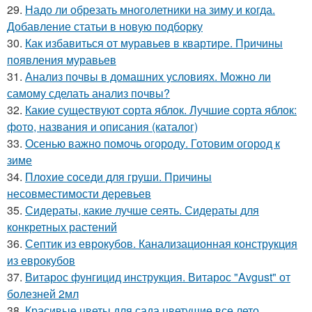
29.
Надо ли обрезать многолетники на зиму и когда.
Добавление статьи в новую подборку
30.
Как избавиться от муравьев в квартире. Причины
появления муравьев
31.
Анализ почвы в домашних условиях. Можно ли
самому сделать анализ почвы?
32.
Какие существуют сорта яблок. Лучшие сорта яблок:
фото, названия и описания (каталог)
33.
Осенью важно помочь огороду. Готовим огород к
зиме
34.
Плохие соседи для груши. Причины
несовместимости деревьев
35.
Сидераты, какие лучше сеять. Сидераты для
конкретных растений
36.
Септик из еврокубов. Канализационная конструкция
из еврокубов
37.
Витарос фунгицид инструкция. Витарос "Avgust" от
болезней 2мл
38.
Красивые цветы для сада цветущие все лето