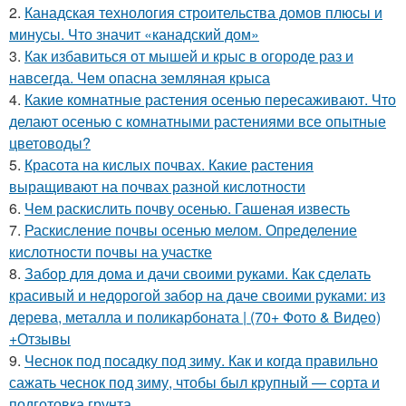
2.
Канадская технология строительства домов плюсы и
минусы. Что значит «канадский дом»
3.
Как избавиться от мышей и крыс в огороде раз и
навсегда. Чем опасна земляная крыса
4.
Какие комнатные растения осенью пересаживают. Что
делают осенью с комнатными растениями все опытные
цветоводы?
5.
Красота на кислых почвах. Какие растения
выращивают на почвах разной кислотности
6.
Чем раскислить почву осенью. Гашеная известь
7.
Раскисление почвы осенью мелом. Определение
кислотности почвы на участке
8.
Забор для дома и дачи своими руками. Как сделать
красивый и недорогой забор на даче своими руками: из
дерева, металла и поликарбоната | (70+ Фото & Видео)
+Отзывы
9.
Чеснок под посадку под зиму. Как и когда правильно
сажать чеснок под зиму, чтобы был крупный — сорта и
подготовка грунта