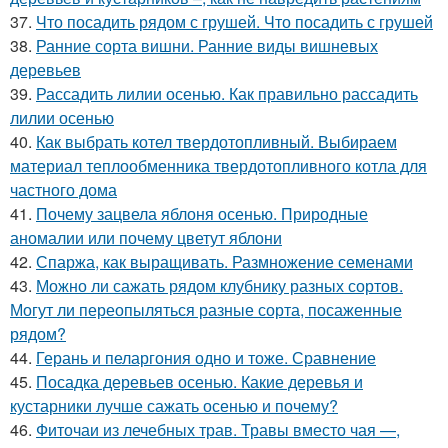
37.
Что посадить рядом с грушей. Что посадить с грушей
38.
Ранние сорта вишни. Ранние виды вишневых
деревьев
39.
Рассадить лилии осенью. Как правильно рассадить
лилии осенью
40.
Как выбрать котел твердотопливный. Выбираем
материал теплообменника твердотопливного котла для
частного дома
41.
Почему зацвела яблоня осенью. Природные
аномалии или почему цветут яблони
42.
Спаржа, как выращивать. Размножение семенами
43.
Можно ли сажать рядом клубнику разных сортов.
Могут ли переопыляться разные сорта, посаженные
рядом?
44.
Герань и пеларгония одно и тоже. Сравнение
45.
Посадка деревьев осенью. Какие деревья и
кустарники лучше сажать осенью и почему?
46.
Фиточаи из лечебных трав. Травы вместо чая —,