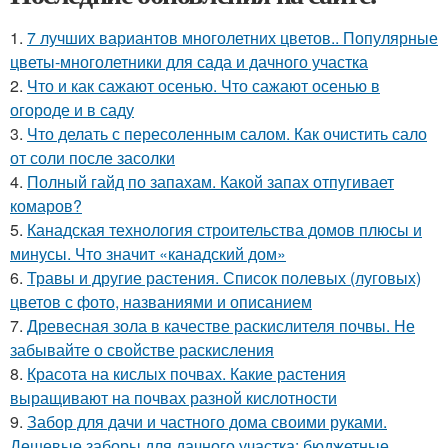
1.
7 лучших вариантов многолетних цветов.. Популярные
цветы-многолетники для сада и дачного участка
2.
Что и как сажают осенью. Что сажают осенью в
огороде и в саду
3.
Что делать с пересоленным салом. Как очистить сало
от соли после засолки
4.
Полный гайд по запахам. Какой запах отпугивает
комаров?
5.
Канадская технология строительства домов плюсы и
минусы. Что значит «канадский дом»
6.
Травы и другие растения. Список полевых (луговых)
цветов с фото, названиями и описанием
7.
Древесная зола в качестве раскислителя почвы. Не
забывайте о свойстве раскисления
8.
Красота на кислых почвах. Какие растения
выращивают на почвах разной кислотности
9.
Забор для дачи и частного дома своими руками.
Дешевые заборы для дачного участка: бюджетные