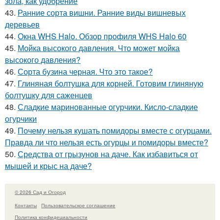
зола, как удобрение
43.
Ранние сорта вишни. Ранние виды вишневых
деревьев
44.
Окна WHS Halo. Обзор профиля WHS Halo 60
45.
Мойка высокого давления. Что может мойка
высокого давления?
46.
Сорта бузина черная. Что это такое?
47.
Глиняная болтушка для корней. Готовим глиняную
болтушку для саженцев
48.
Сладкие маринованные огурчики. Кисло-сладкие
огурчики
49.
Почему нельзя кушать помидоры вместе с огурцами.
Правда ли что нельзя есть огурцы и помидоры вместе?
50.
Средства от грызунов на даче. Как избавиться от
мышей и крыс на даче?
© 2026 Сад и Огород
Контакты
Пользовательское соглашение
Политика конфидециальности