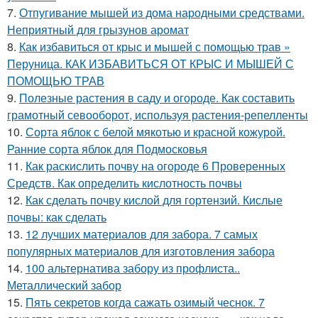
7.
Отпугивание мышей из дома народными средствами.
Неприятный для грызунов аромат
8.
Как избавиться от крыс и мышей с помощью трав »
Перуница. КАК ИЗБАВИТЬСЯ ОТ КРЫС И МЫШЕЙ С
ПОМОЩЬЮ ТРАВ
9.
Полезные растения в саду и огороде. Как составить
грамотный севооборот, используя растения-репелленты
10.
Сорта яблок с белой мякотью и красной кожурой.
Ранние сорта яблок для Подмосковья
11.
Как раскислить почву на огороде 6 Проверенных
Средств. Как определить кислотность почвы
12.
Как сделать почву кислой для гортензий. Кислые
почвы: как сделать
13.
12 лучших материалов для забора. 7 самых
популярных материалов для изготовления забора
14.
100 альтернатива забору из профлиста..
Металлический забор
15.
Пять секретов когда сажать озимый чеснок. 7