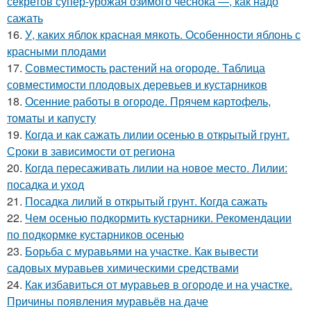
секретов супер-урожая озимого чеснока —, как надо
сажать
16.
У, каких яблок красная мякоть. Особенности яблонь с
красными плодами
17.
Совместимость растений на огороде. Таблица
совместимости плодовых деревьев и кустарников
18.
Осенние работы в огороде. Прячем картофель,
томаты и капусту
19.
Когда и как сажать лилии осенью в открытый грунт.
Сроки в зависимости от региона
20.
Когда пересаживать лилии на новое место. Лилии:
посадка и уход
21.
Посадка лилий в открытый грунт. Когда сажать
22.
Чем осенью подкормить кустарники. Рекомендации
по подкормке кустарников осенью
23.
Борьба с муравьями на участке. Как вывести
садовых муравьев химическими средствами
24.
Как избавиться от муравьев в огороде и на участке.
Причины появления муравьёв на даче