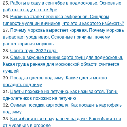
25.
Работы в саду в сентябре в подмосковье. Основные
работы в саду в сентябре
26.
Риски на этапе переноса эмбрионов. Синдром
гиперстимуляции яичников, что это и как этого избежать?
27.
Почему морковь вырастает корявая. Почему морковь
вырастает уродливая. Основные причины, почему
растет корявая морковь
28.
Сорта груш 2022 года.
29.
Самые вкусные ранние сорта груш для подмосковья.
Какая груша ранняя для московской области считается
лучшей
30.
Посадка цветов под зиму. Какие цветы можно
посадить под зиму
31.
Цветы похожие на петунию, как называются. Топ-5
однолетников похожих на петунию
32.
Озимая посадка картофеля. Как посадить картофель
под зиму
33.
Как избавиться от муравьев на даче. Как избавиться
от муравьев в огороде