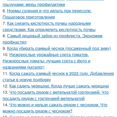
грызунами: меры профилактики
6.
Нормы соления и что делать при пересоле.
Пошаговое приготовление
7.
Как снизить кислотность почвы народными
средствами. Как определить кислотность почвы
8.
Самый дешевый забор из профлиста. Экономим
профнастил
9.
Когда убирать озимый чеснок (посаженный под зиму)
10.
Низкорослые урожайные сорта томатов.
Низкорослые томаты: лучшие сорта с фото и
названиями (каталог)
11.
Когда сажать озимый чеснок в 2022 году. Добавление
статьи в новую подборку
12.
Как садить черешню. Когда лучше сажать черешню
13.
Что посадить рядом с метельчатой гортензией. Что
посадить рядом с гортензией метельчатой
14.
Что можно и нельзя сажать рядом с чесноком. Что
можно посадить рядом с чесноком?