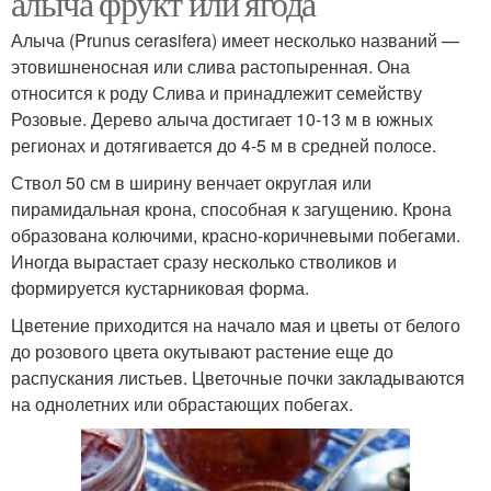
алыча фрукт или ягода
Алыча (Prunus cerasifera) имеет несколько названий —
этовишненосная или слива растопыренная. Она
относится к роду Слива и принадлежит семейству
Алыча от сливы
Слив от алычи
Розовые. Дерево алыча достигает 10-13 м в южных
регионах и дотягивается до 4-5 м в средней полосе.
Ствол 50 см в ширину венчает округлая или
пирамидальная крона, способная к загущению. Крона
образована колючими, красно-коричневыми побегами.
Иногда вырастает сразу несколько стволиков и
формируется кустарниковая форма.
Цветение приходится на начало мая и цветы от белого
до розового цвета окутывают растение еще до
распускания листьев. Цветочные почки закладываются
на однолетних или обрастающих побегах.