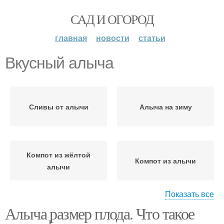
САД И ОГОРОД
главная
новости
статьи
Вкусный алыча
Сливы от алычи
Алыча на зиму
Компот из жёлтой
Компот из алычи
алычи
Показать все
Алыча размер плода. Что такое
Вино из жёлтой алычи
Варение из алычи