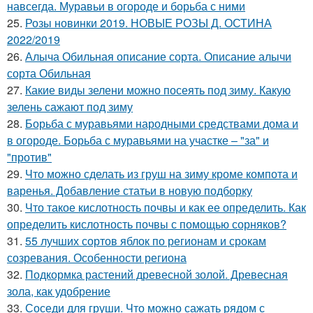
навсегда. Муравьи в огороде и борьба с ними
25.
Розы новинки 2019. НОВЫЕ РОЗЫ Д. ОСТИНА
2022/2019
26.
Алыча Обильная описание сорта. Описание алычи
сорта Обильная
27.
Какие виды зелени можно посеять под зиму. Какую
зелень сажают под зиму
28.
Борьба с муравьями народными средствами дома и
в огороде. Борьба с муравьями на участке – "за" и
"против"
29.
Что можно сделать из груш на зиму кроме компота и
варенья. Добавление статьи в новую подборку
30.
Что такое кислотность почвы и как ее определить. Как
определить кислотность почвы с помощью сорняков?
31.
55 лучших сортов яблок по регионам и срокам
созревания. Особенности региона
32.
Подкормка растений древесной золой. Древесная
зола, как удобрение
33.
Соседи для груши. Что можно сажать рядом с