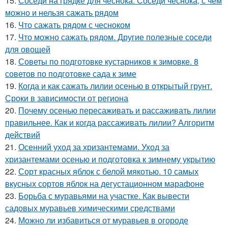
15.
Соседи на грядке для чеснока. Соседи чеснока, с чем
можно и нельзя сажать рядом
16.
Что сажать рядом с чесноком
17.
Что можно сажать рядом. Другие полезные соседи
для овощей
18.
Советы по подготовке кустарников к зимовке. 8
советов по подготовке сада к зиме
19.
Когда и как сажать лилии осенью в открытый грунт.
Сроки в зависимости от региона
20.
Почему осенью пересаживать и рассаживать лилии
правильнее. Как и когда рассаживать лилии? Алгоритм
действий
21.
Осенний уход за хризантемами. Уход за
хризантемами осенью и подготовка к зимнему укрытию
22.
Сорт красных яблок с белой мякотью. 10 самых
вкусных сортов яблок на дегустационном марафоне
23.
Борьба с муравьями на участке. Как вывести
садовых муравьев химическими средствами
24.
Можно ли избавиться от муравьев в огороде