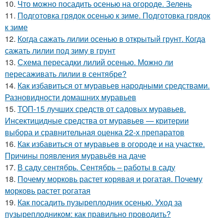
10.
Что можно посадить осенью на огороде. Зелень
11.
Подготовка грядок осенью к зиме. Подготовка грядок
к зиме
12.
Когда сажать лилии осенью в открытый грунт. Когда
сажать лилии под зиму в грунт
13.
Схема пересадки лилий осенью. Можно ли
пересаживать лилии в сентябре?
14.
Как избавиться от муравьев народными средствами.
Разновидности домашних муравьев
15.
ТОП-15 лучших средств от садовых муравьев.
Инсектицидные средства от муравьев — критерии
выбора и сравнительная оценка 22-х препаратов
16.
Как избавиться от муравьев в огороде и на участке.
Причины появления муравьёв на даче
17.
В саду сентябрь. Сентябрь – работы в саду
18.
Почему морковь растет корявая и рогатая. Почему
морковь растет рогатая
19.
Как посадить пузыреплодник осенью. Уход за
пузыреплодником: как правильно проводить?