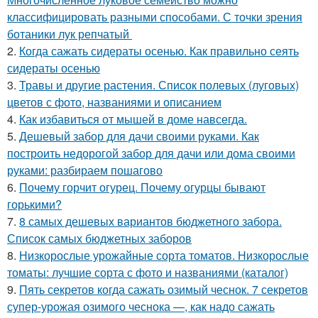
классифицировать разными способами. С точки зрения
ботаники лук репчатый
2.
Когда сажать сидераты осенью. Как правильно сеять
сидераты осенью
3.
Травы и другие растения. Список полевых (луговых)
цветов с фото, названиями и описанием
4.
Как избавиться от мышей в доме навсегда.
5.
Дешевый забор для дачи своими руками. Как
построить недорогой забор для дачи или дома своими
руками: разбираем пошагово
6.
Почему горчит огурец. Почему огурцы бывают
горькими?
7.
8 самых дешевых вариантов бюджетного забора.
Список самых бюджетных заборов
8.
Низкорослые урожайные сорта томатов. Низкорослые
томаты: лучшие сорта с фото и названиями (каталог)
9.
Пять секретов когда сажать озимый чеснок. 7 секретов
супер-урожая озимого чеснока —, как надо сажать