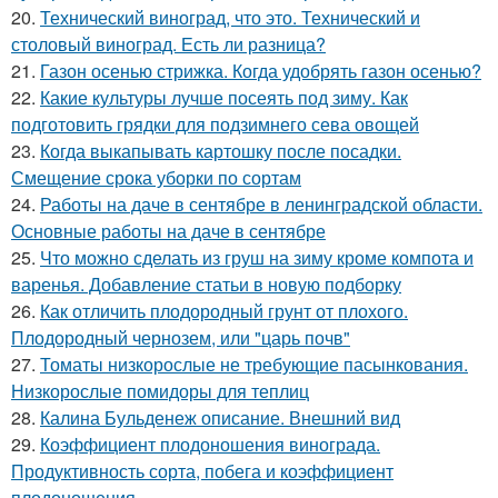
20.
Технический виноград, что это. Технический и
столовый виноград. Есть ли разница?
21.
Газон осенью стрижка. Когда удобрять газон осенью?
22.
Какие культуры лучше посеять под зиму. Как
подготовить грядки для подзимнего сева овощей
23.
Когда выкапывать картошку после посадки.
Смещение срока уборки по сортам
24.
Работы на даче в сентябре в ленинградской области.
Основные работы на даче в сентябре
25.
Что можно сделать из груш на зиму кроме компота и
варенья. Добавление статьи в новую подборку
26.
Как отличить плодородный грунт от плохого.
Плодородный чернозем, или "царь почв"
27.
Томаты низкорослые не требующие пасынкования.
Низкорослые помидоры для теплиц
28.
Калина Бульденеж описание. Внешний вид
29.
Коэффициент плодоношения винограда.
Продуктивность сорта, побега и коэффициент
плодоношения