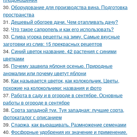
30.
Оборудование для производства вина. Подготовка
пространства
31.
Дешевый обогрев дачи. Чем отапливать дачу?
32.
Что такое сапропель и как его использовать?
33.
Слива угорка рецепты на зиму. Самые вкусные
заготовки из слив: 15 прекрасных рецептов
34.
Синий цветок название. 42 растения с синими
цветками
35.
Почему зацвела яблоня осенью. Природные
аномалии или почему цветут яблони
36.
Как называется цветок, как колокольчик. Цветы,
похожие на колокольчики: названия и фото
37.
Работа в саду и в огороде в сентябре. Основные
работы в огороде в сентябре
38.
Сорта западной туи. Туя западная: лучшие сорта,
фотокаталог с описанием
39.
Спаржа, как выращивать. Размножение семенами
40.
Фосфорные удобрения их значение и применение.