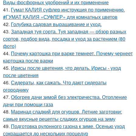
Виды фосфорных удобрений и их применение
41.
Гумат КАЛИЯ суфлер инструкция по применению.
#ГУМАТ КАЛИЯ «СУФЛЕР» для комнатных цветов
42.
Голубика садовая выращивание и уход.
43.
Западная туя сорта. Туя западная — обзор разных
сортов, подбор вида, посадка и уход за растением (80
фото)
44.
Почему картошка при варке темнеет. Почему чернеет
картошка после варки
45.
Ирисы после цветения, что делать. Ирисы - уход
после цветения
46.
Сидераты, как сажать. Что дают сидераты
огороднику
47.
Обогрев дачи зимой без электричества. Отопление
дачи при помощи газа
48.
Маринад сладкий для огурцов. Летние заготовки:
самые вкусные рецепты сладких огурцов на зиму
49.
Подготовка рулонного газона к зиме. Осенью уход
сокращается до нескольких процедур