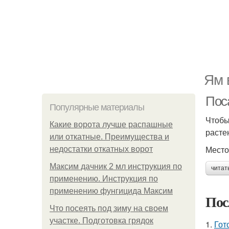
Ям 
Пос
Популярные материалы
Чтобы
Какие ворота лучше распашные
расте
или откатные. Преимущества и
Место
недостатки откатных ворот
Максим дачник 2 мл инструкция по
читат
применению. Инструкция по
применению фунгицида Максим
Пос
Что посеять под зиму на своем
участке. Подготовка грядок
1.
Гот