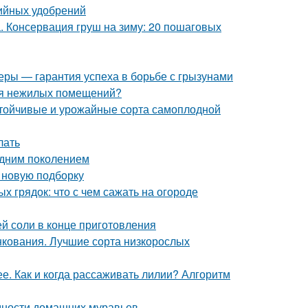
ийных удобрений
а. Консервация груш на зиму: 20 пошаговых
еры — гарантия успеха в борьбе с грызунами
ля нежилых помещений?
устойчивые и урожайные сорта самоплодной
лать
одним поколением
в новую подборку
 грядок: что с чем сажать на огороде
ей соли в конце приготовления
нкования. Лучшие сорта низкорослых
. Как и когда рассаживать лилии? Алгоритм
идности домашних муравьев