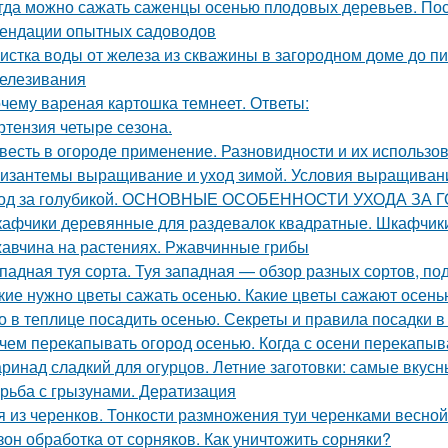
гда можно сажать саженцы осенью плодовых деревьев. Пос
ендации опытных садоводов
истка воды от железа из скважины в загородном доме до п
елезивания
чему вареная картошка темнеет. Ответы:
ртензия четыре сезона.
весть в огороде применение. Разновидности и их использо
изантемы выращивание и уход зимой. Условия выращиван
од за голубикой. ОСНОВНЫЕ ОСОБЕННОСТИ УХОДА ЗА
афчики деревянные для раздевалок квадратные. Шкафчики
авчина на растениях. Ржавчинные грибы
падная туя сорта. Туя западная — обзор разных сортов, под
кие нужно цветы сажать осенью. Какие цветы сажают осень
о в теплице посадить осенью. Секреты и правила посадки в
чем перекапывать огород осенью. Когда с осени перекапы
ринад сладкий для огурцов. Летние заготовки: самые вкусн
рьба с грызунами. Дератизация
я из черенков. Тонкости размножения туи черенками весной
зон обработка от сорняков. Как уничтожить сорняки?