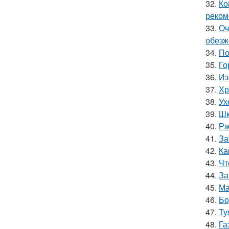
32.
Ко
реком
33.
Оч
обезж
34.
По
35.
Го
36.
Из
37.
Хр
38.
Ух
39.
Шк
40.
Рж
41.
За
42.
Ка
43.
Чт
44.
За
45.
Ма
46.
Бо
47.
Ту
48.
Га