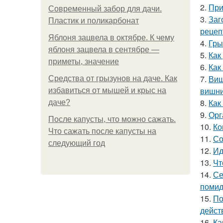
2.
При
Современный забор для дачи.
3.
Заг
Пластик и поликарбонат
рецеп
Яблоня зацвела в октябре. К чему
4.
Гры
яблоня зацвела в сентябре —
5.
Как
приметы, значение
6.
Как
7.
Виш
Средства от грызунов на даче. Как
вишн
избавиться от мышей и крыс на
8.
Как
даче?
9.
Орг
После капусты, что можно сажать.
10.
Ко
Что сажать после капусты на
11.
Со
следующий год
12.
Ид
13.
Чт
14.
Се
помид
15.
По
дейст
16.
Ка