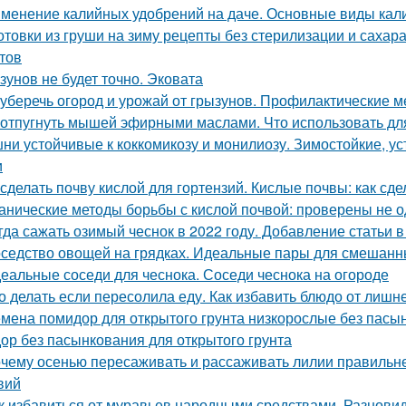
менение калийных удобрений на даче. Основные виды кал
отовки из груши на зиму рецепты без стерилизации и сахар
тов
зунов не будет точно. Эковата
 уберечь огород и урожай от грызунов. Профилактические м
 отпугнуть мышей эфирными маслами. Что использовать д
ни устойчивые к коккомикозу и монилиозу. Зимостойкие, 
и
 сделать почву кислой для гортензий. Кислые почвы: как сде
анические методы борьбы с кислой почвой: проверены не 
гда сажать озимый чеснок в 2022 году. Добавление статьи 
седство овощей на грядках. Идеальные пары для смешанных
еальные соседи для чеснока. Соседи чеснока на огороде
о делать если пересолила еду. Как избавить блюдо от лишн
мена помидор для открытого грунта низкорослые без пасы
ор без пасынкования для открытого грунта
чему осенью пересаживать и рассаживать лилии правильнее
вий
к избавиться от муравьев народными средствами. Разнов