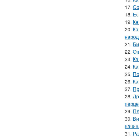
17.
Со
18.
Ес
19.
Ка
20.
Ка
народ
21.
Би
22.
Оп
23.
Ка
24.
Ка
25.
По
26.
Ка
27.
Пр
28.
Др
перце
29.
Пл
30.
Ви
начин
31.
Ра