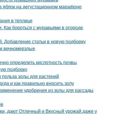
ов яблок на дегустационном марафоне
ания в теплице
и. Как бороться с муравьями в огороде
. Добавление статьи в новую подборку
 и вечномерзлые
точно определить кислотность почвы
вую подборку
и польза золы для растений
огда и как правильно вносить золу
Применение удобрения из золы для рассады
ев
ки, дают Отличный и Вкусный урожай даже у