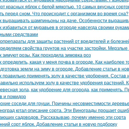
рт красных яблок с белой мякотью. 10 самых вкусных сорт
ть перед сном. Что происходит с организмом во время сна?
к выращивать шампиньоны на даче. Особенности выращив
к избавиться от муравьев в огороде навсегда своими рукам
ными средствами
опрепараты для защиты растений от вредителей и болезней
ределяем свойства грунтов на участке застройки. Мерзлые
к зимуют розы. Как проходила зимовка роз
к определить, какая у меня почва в огороде. Как наиболее 
дготовка земли на зиму в огороде. Добавление статьи в но
к правильно применять золу в качестве удобрения. Состав 
авильно используем золу в качестве удобрения растений. К
евесная зола, как удобрение для огорода, как применять. 
в и помидор
охие соседи для груши. Причины несовместимости деревь
ноград ютал описание сорта. Эти Винограды прощает ошиб
ающих садоводов. Рассказываю, почему именно эти сорта
нний сорт яблок. Добавление статьи в новую подборку