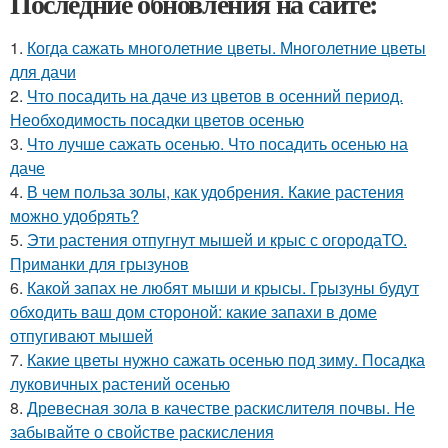
Последние обновления на сайте:
1.
Когда сажать многолетние цветы. Многолетние цветы
для дачи
2.
Что посадить на даче из цветов в осенний период.
Необходимость посадки цветов осенью
3.
Что лучше сажать осенью. Что посадить осенью на
даче
4.
В чем польза золы, как удобрения. Какие растения
можно удобрять?
5.
Эти растения отпугнут мышей и крыс с огородаТО.
Приманки для грызунов
6.
Какой запах не любят мыши и крысы. Грызуны будут
обходить ваш дом стороной: какие запахи в доме
отпугивают мышей
7.
Какие цветы нужно сажать осенью под зиму. Посадка
луковичных растений осенью
8.
Древесная зола в качестве раскислителя почвы. Не
забывайте о свойстве раскисления