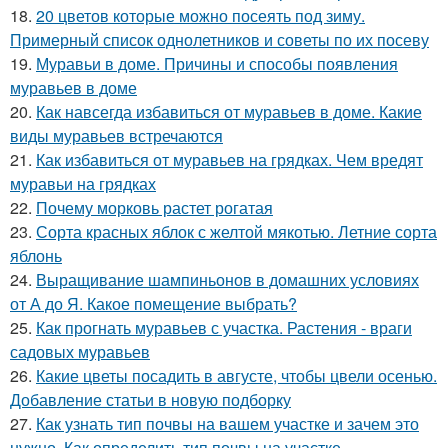
18.
20 цветов которые можно посеять под зиму.
Примерный список однолетников и советы по их посеву
19.
Муравьи в доме. Причины и способы появления
муравьев в доме
20.
Как навсегда избавиться от муравьев в доме. Какие
виды муравьев встречаются
21.
Как избавиться от муравьев на грядках. Чем вредят
муравьи на грядках
22.
Почему морковь растет рогатая
23.
Сорта красных яблок с желтой мякотью. Летние сорта
яблонь
24.
Выращивание шампиньонов в домашних условиях
от А до Я. Какое помещение выбрать?
25.
Как прогнать муравьев с участка. Растения - враги
садовых муравьев
26.
Какие цветы посадить в августе, чтобы цвели осенью.
Добавление статьи в новую подборку
27.
Как узнать тип почвы на вашем участке и зачем это
нужно. Как определить тип почвы на участке