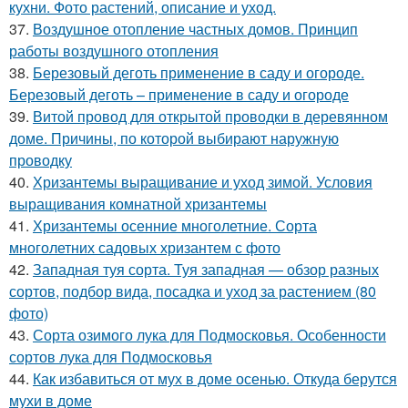
кухни. Фото растений, описание и уход.
37.
Воздушное отопление частных домов. Принцип
работы воздушного отопления
38.
Березовый деготь применение в саду и огороде.
Березовый деготь – применение в саду и огороде
39.
Витой провод для открытой проводки в деревянном
доме. Причины, по которой выбирают наружную
проводку
40.
Хризантемы выращивание и уход зимой. Условия
выращивания комнатной хризантемы
41.
Хризантемы осенние многолетние. Сорта
многолетних садовых хризантем с фото
42.
Западная туя сорта. Туя западная — обзор разных
сортов, подбор вида, посадка и уход за растением (80
фото)
43.
Сорта озимого лука для Подмосковья. Особенности
сортов лука для Подмосковья
44.
Как избавиться от мух в доме осенью. Откуда берутся
мухи в доме