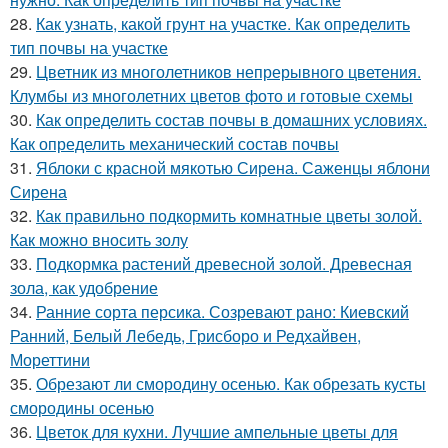
28.
Как узнать, какой грунт на участке. Как определить
тип почвы на участке
29.
Цветник из многолетников непрерывного цветения.
Клумбы из многолетних цветов фото и готовые схемы
30.
Как определить состав почвы в домашних условиях.
Как определить механический состав почвы
31.
Яблоки с красной мякотью Сирена. Саженцы яблони
Сирена
32.
Как правильно подкормить комнатные цветы золой.
Как можно вносить золу
33.
Подкормка растений древесной золой. Древесная
зола, как удобрение
34.
Ранние сорта персика. Созревают рано: Киевский
Ранний, Белый Лебедь, Грисборо и Редхайвен,
Мореттини
35.
Обрезают ли смородину осенью. Как обрезать кусты
смородины осенью
36.
Цветок для кухни. Лучшие ампельные цветы для