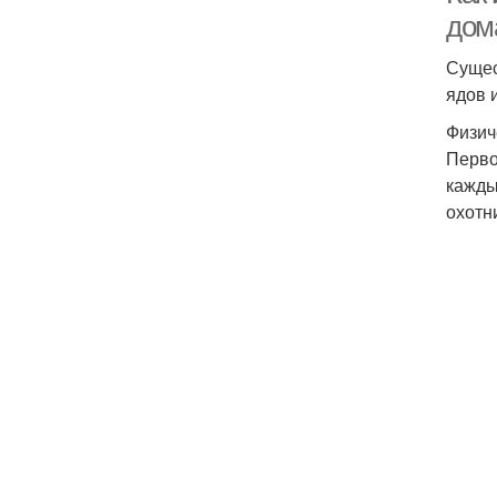
дом
Сущес
ядов 
Физич
Перво
кажды
охотн