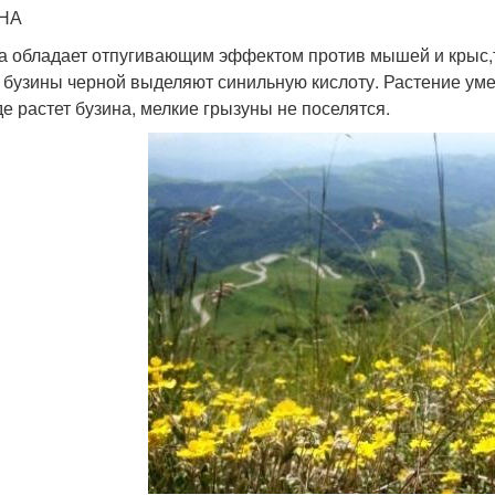
НА
а обладает отпугивающим эффектом против мышей и крыс,т. 
 бузины черной выделяют синильную кислоту. Растение ум
где растет бузина, мелкие грызуны не поселятся.