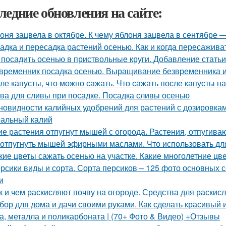
ледние обновления на сайте:
оня зацвела в октябре. К чему яблоня зацвела в сентябре 
адка и пересадка растений осенью. Как и когда пересажив
 посадить осенью в приствольные круги. Добавление статьи
временник посадка осенью. Выращивание безвременника и
ле капусты, что можно сажать. Что сажать после капусты н
ва для сливы при посадке. Посадка сливы осенью
новидности калийных удобрений для растений с дозировкам
альный калий
ие растения отпугнут мышей с огорода. Растения, отпуги
 отпугнуть мышей эфирными маслами. Что использовать д
кие цветы сажать осенью на участке. Какие многолетние ц
рсики виды и сорта. Сорта персиков – 125 фото основных 
и
к и чем раскисляют почву на огороде. Средства для раскис
бор для дома и дачи своими руками. Как сделать красивый и
а, металла и поликарбоната | (70+ Фото & Видео) +Отзывы