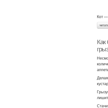
Кот —
читат
Как
гры
Несмо
колич
аппет
Делая
куста
Грызу
лишит
Стачи