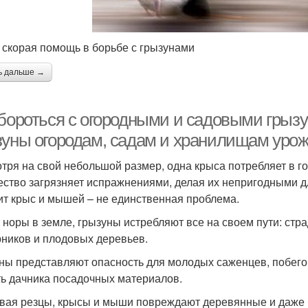
 скорая помощь в борьбе с грызунами
ь дальше →
 бороться с огородными и садовыми грызу
зуны огородам, садам и хранилищам уро
тря на свой небольшой размер, одна крыса потребляет в го
ество загрязняет испражнениями, делая их непригодными 
ит крыс и мышей – не единственная проблема.
 норы в земле, грызуны истребляют все на своем пути: стр
рников и плодовых деревьев.
ны представляют опасность для молодых саженцев, побего
ь дачника посадочных материалов.
вая резцы, крысы и мыши повреждают деревянные и даже 