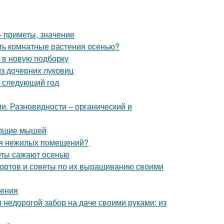
— приметы, значение
ать комнатные растения осенью?
 в новую подборку
з дочерних луковиц
а следующий год
и. Разновидности – органический и
вающие мышей
ля нежилых помещений?
веты сажают осенью
сортов и советы по их выращиванию своими
ления
 недорогой забор на даче своими руками: из