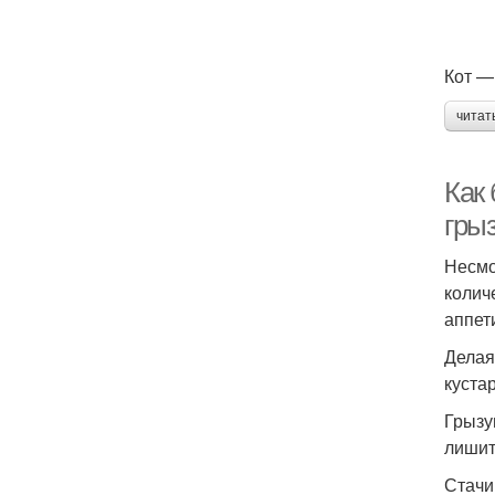
Кот —
читат
Как
гры
Несмо
колич
аппет
Делая
куста
Грызу
лишит
Стачи