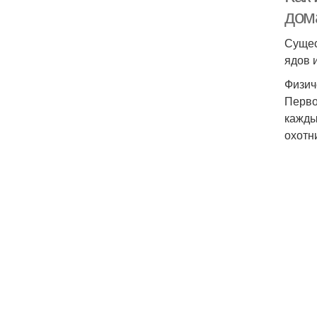
дом
Сущес
ядов 
Физич
Перво
кажды
охотн