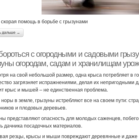
 скорая помощь в борьбе с грызунами
ь дальше →
 бороться с огородными и садовыми грызу
зуны огородам, садам и хранилищам уро
тря на свой небольшой размер, одна крыса потребляет в го
ество загрязняет испражнениями, делая их непригодными 
ит крыс и мышей – не единственная проблема.
 норы в земле, грызуны истребляют все на своем пути: стр
рников и плодовых деревьев.
ны представляют опасность для молодых саженцев, побего
ь дачника посадочных материалов.
вая резцы, крысы и мыши повреждают деревянные и даже 