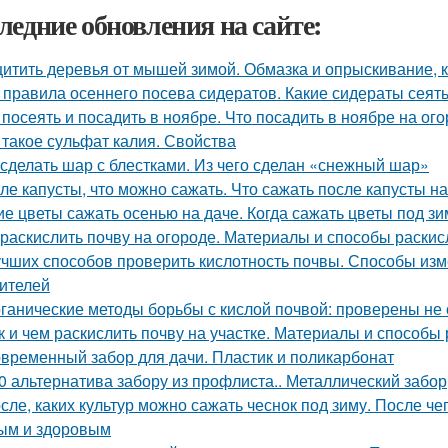
ледние обновления на сайте:
итить деревья от мышей зимой. Обмазка и опрыскивание, к
 правила осеннего посева сидератов. Какие сидераты сеят
 посеять и посадить в ноябре. Что посадить в ноябре на ого
 такое сульфат калия. Свойства
 сделать шар с блестками. Из чего сделан «снежный шар»
ле капусты, что можно сажать. Что сажать после капусты н
ие цветы сажать осенью на даче. Когда сажать цветы под з
 раскислить почву на огороде. Материалы и способы раски
учших способов проверить кислотность почвы. Способы из
ителей
ганические методы борьбы с кислой почвой: проверены не
к и чем раскислить почву на участке. Материалы и способы
временный забор для дачи. Пластик и поликарбонат
0 альтернатива забору из профлиста.. Металлический забор
сле, каких культур можно сажать чеснок под зиму. После че
ым и здоровым