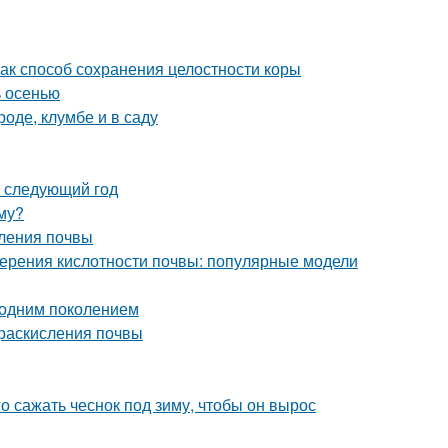
ак способ сохранения целостности коры
ь осенью
роде, клумбе и в саду
а следующий год
иму?
сления почвы
мерения кислотности почвы: популярные модели
 одним поколением
 раскисления почвы
го сажать чеснок под зиму, чтобы он вырос