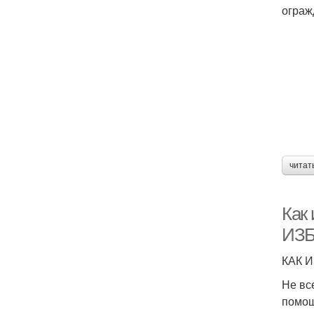
ограж
читат
Как
ИЗ
КАК 
Не вс
помощ