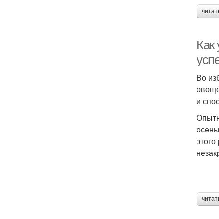
читат
Как
усп
Во из
овоще
и спо
Опытн
осень
этого
незак
читат