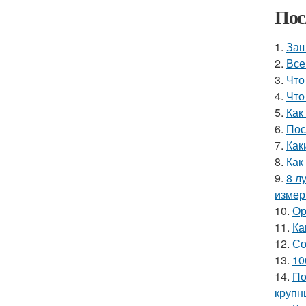
Пос
1.
Защ
2.
Все
3.
Что
4.
Что
5.
Как
6.
Пос
7.
Как
8.
Как
9.
8 л
измер
10.
Ор
11.
Ка
12.
Со
13.
10
14.
По
крупн