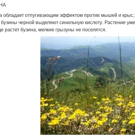
НА
а обладает отпугивающим эффектом против мышей и крыс,т. 
 бузины черной выделяют синильную кислоту. Растение ум
где растет бузина, мелкие грызуны не поселятся.