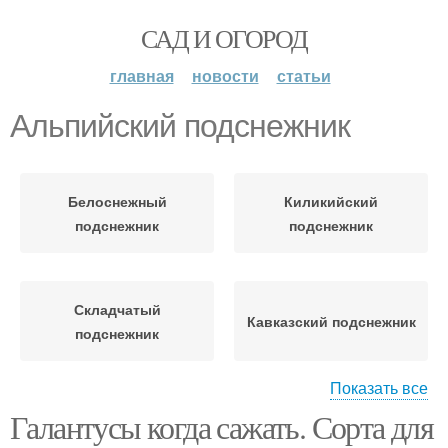
САД И ОГОРОД
главная
новости
статьи
Альпийский подснежник
Белоснежный
Киликийский
подснежник
подснежник
Складчатый
Кавказский подснежник
подснежник
Показать все
Галантусы когда сажать. Сорта для
Широколистный
Уход за подснежниками
подснежник