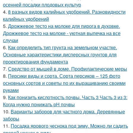
осенней посадки плодовых культур
4.
8 разных видов калийных удобрений. Разновидности
калийных удобрений
5.
Дрожжевое тесто на молоке для пирога в духовке.
Дрожжевое тесто на молоке - уютная выпечка на все
случаи
6.
Как определить тип грунта на земельном участке.
Основные характеристики дисперсных грунтов для
проектирования фундамента
7.
Средство от мышей в доме. Профилактические меры
8.
Персики виды и сорта. Сорта персиков – 125 фото
основных сортов и советы по их выращиванию своими
руками
9.
Как понизить кислотность почвы. Часть 3 Часть 3 из 3:
Когда нужно понижать рН почвы
10.
Варианты заборов для частного дома. Деревянные
заборы
11.
Посадка ярового чеснока под зиму. Можно ли садить
яровой чеснок в зиму