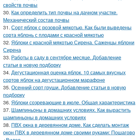
свойств почвы
30.
Как определить тип почвы на дачном участке.
Механический состав почвы
31.
Сорт яблок с розовой мякотью. Как были выведены
сорта яблонь с плодами с красной мякотью
32.
Яблоки с красной мякотью Сирена. Саженцы яблони
Сирена
33.
Работы в саду в сентябре месяце. Добавление
статьи в новую подборку
34.
Дегустационная оценка яблок. 10 самых вкусных
сортов яблок на дегустационном марафоне
35.
Осенний сорт груши. Добавление статьи в новую
подборку
36.
Яблоки созревающие в июле. Общая характеристика
37.
Шампиньоны в домашних условиях. Как вырастить
шампиньоны в домашних условиях
38.
ПВХ окна в деревянном доме. Как сделать монтаж
окон ПВХ в деревянном доме своими руками: Пошагово
+Видео