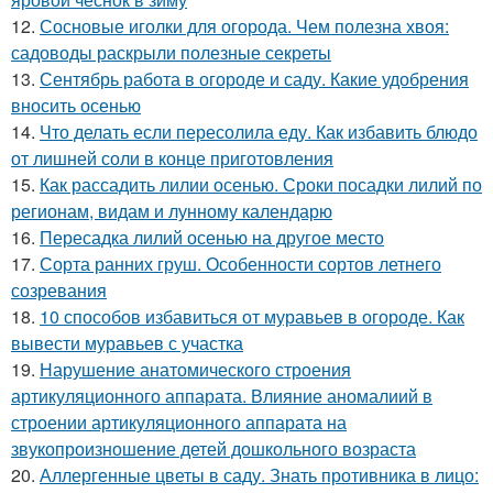
12.
Сосновые иголки для огорода. Чем полезна хвоя:
садоводы раскрыли полезные секреты
13.
Сентябрь работа в огороде и саду. Какие удобрения
вносить осенью
14.
Что делать если пересолила еду. Как избавить блюдо
от лишней соли в конце приготовления
15.
Как рассадить лилии осенью. Сроки посадки лилий по
регионам, видам и лунному календарю
16.
Пересадка лилий осенью на другое место
17.
Сорта ранних груш. Особенности сортов летнего
созревания
18.
10 способов избавиться от муравьев в огороде. Как
вывести муравьев с участка
19.
Нарушение анатомического строения
артикуляционного аппарата. Влияние аномалиий в
строении артикуляционного аппарата на
звукопроизношение детей дошкольного возраста
20.
Аллергенные цветы в саду. Знать противника в лицо: