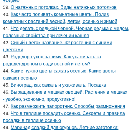
39.
О натяжных потолках. Виды натяжных потолков
40.
Как часто поливать комнатные цветы. Полив
комнатных растений весной, летом, осенью и зимой
41.
Что делать с редькой черной. Черная редька с медом,
полезные свойства при лечении кашля
42.
Синий цветок название. 42 растения с синими
цветками
43.
Родедорн уход на зиму. Как ухаживать за
рододендроном в саду весной и летом?
44.
Какие нужно цветы сажать осенью. Какие цветы
сажают осенью
45.
Виноград, как сажать и ухаживать. Посадка
46.
Выращивание в мешках овощей. Растения в мешках
- удобно, экономно, продуктивно!
47.
Как размножить папоротник. Способы размножения
48.
Что в теплице посадить осенью. Секреты и правила
посадки в теплице осенью
49.
Маринад сладкий для огурцов. Летние заготовки: