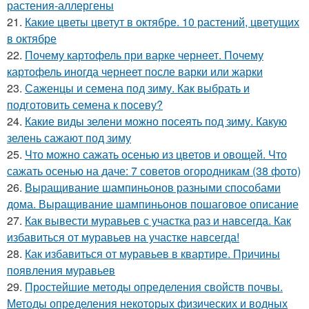
растения-аллергены
21.
Какие цветы цветут в октябре. 10 растений, цветущих
в октябре
22.
Почему картофель при варке чернеет. Почему
картофель иногда чернеет после варки или жарки
23.
Саженцы и семена под зиму. Как выбрать и
подготовить семена к посеву?
24.
Какие виды зелени можно посеять под зиму. Какую
зелень сажают под зиму
25.
Что можно сажать осенью из цветов и овощей. Что
сажать осенью на даче: 7 советов огородникам (38 фото)
26.
Выращивание шампиньонов разными способами
дома. Выращивание шампиньонов пошаговое описание
27.
Как вывести муравьев с участка раз и навсегда. Как
избавиться от муравьев на участке навсегда!
28.
Как избавиться от муравьев в квартире. Причины
появления муравьев
29.
Простейшие методы определения свойств почвы.
Методы определения некоторых физических и водных