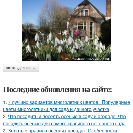
читать дальше →
Последние обновления на сайте:
1.
7 лучших вариантов многолетних цветов.. Популярные
цветы-многолетники для сада и дачного участка
2.
Что посадить и посеять осенью в саду и огороде. Что
посадить осенью для самого красивого весеннего сада
3.
Золотые правила осенних посадок. Особенности