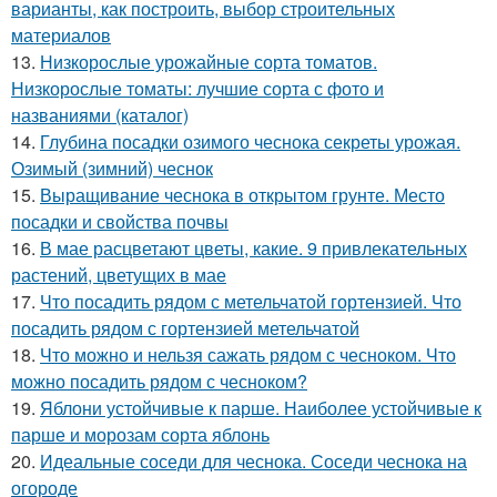
варианты, как построить, выбор строительных
материалов
13.
Низкорослые урожайные сорта томатов.
Низкорослые томаты: лучшие сорта с фото и
названиями (каталог)
14.
Глубина посадки озимого чеснока секреты урожая.
Озимый (зимний) чеснок
15.
Выращивание чеснока в открытом грунте. Место
посадки и свойства почвы
16.
В мае расцветают цветы, какие. 9 привлекательных
растений, цветущих в мае
17.
Что посадить рядом с метельчатой гортензией. Что
посадить рядом с гортензией метельчатой
18.
Что можно и нельзя сажать рядом с чесноком. Что
можно посадить рядом с чесноком?
19.
Яблони устойчивые к парше. Наиболее устойчивые к
парше и морозам сорта яблонь
20.
Идеальные соседи для чеснока. Соседи чеснока на
огороде