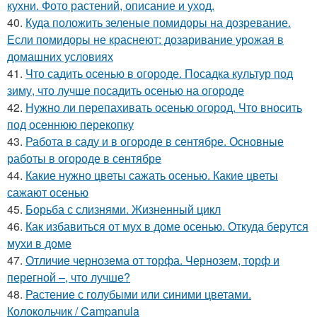
кухни. Фото растений, описание и уход.
40.
Куда положить зеленые помидоры на дозревание.
Если помидоры не краснеют: дозаривание урожая в
домашних условиях
41.
Что садить осенью в огороде. Посадка культур под
зиму, что лучше посадить осенью на огороде
42.
Нужно ли перепахивать осенью огород. Что вносить
под осеннюю перекопку
43.
Работа в саду и в огороде в сентябре. Основные
работы в огороде в сентябре
44.
Какие нужно цветы сажать осенью. Какие цветы
сажают осенью
45.
Борьба с слизнями. Жизненный цикл
46.
Как избавиться от мух в доме осенью. Откуда берутся
мухи в доме
47.
Отличие чернозема от торфа. Чернозем, торф и
перегной –, что лучше?
48.
Растение с голубыми или синими цветами.
Колокольчик / Campanula