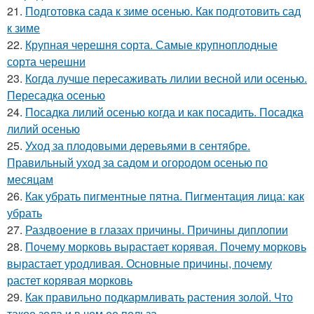
21.
Подготовка сада к зиме осенью. Как подготовить сад
к зиме
22.
Крупная черешня сорта. Самые крупноплодные
сорта черешни
23.
Когда лучше пересаживать лилии весной или осенью.
Пересадка осенью
24.
Посадка лилий осенью когда и как посадить. Посадка
лилий осенью
25.
Уход за плодовыми деревьями в сентябре.
Правильный уход за садом и огородом осенью по
месяцам
26.
Как убрать пигментные пятна. Пигментация лица: как
убрать
27.
Раздвоение в глазах причины. Причины диплопии
28.
Почему морковь вырастает корявая. Почему морковь
вырастает уродливая. Основные причины, почему
растет корявая морковь
29.
Как правильно подкармливать растения золой. Что
такое зола и в чем ее польза