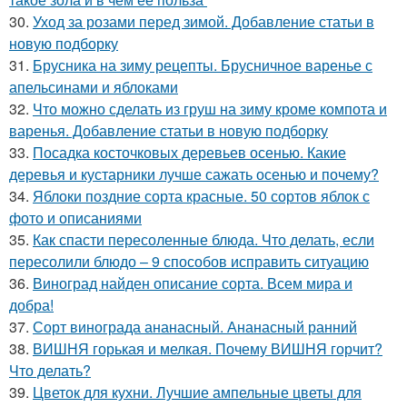
30.
Уход за розами перед зимой. Добавление статьи в
новую подборку
31.
Брусника на зиму рецепты. Брусничное варенье с
апельсинами и яблоками
32.
Что можно сделать из груш на зиму кроме компота и
варенья. Добавление статьи в новую подборку
33.
Посадка косточковых деревьев осенью. Какие
деревья и кустарники лучше сажать осенью и почему?
34.
Яблоки поздние сорта красные. 50 сортов яблок с
фото и описаниями
35.
Как спасти пересоленные блюда. Что делать, если
пересолили блюдо – 9 способов исправить ситуацию
36.
Виноград найден описание сорта. Всем мира и
добра!
37.
Сорт винограда ананасный. Ананасный ранний
38.
ВИШНЯ горькая и мелкая. Почему ВИШНЯ горчит?
Что делать?
39.
Цветок для кухни. Лучшие ампельные цветы для