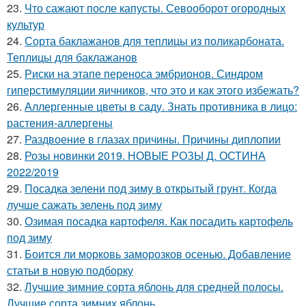
23.
Что сажают после капусты. Севооборот огородных
культур
24.
Сорта баклажанов для теплицы из поликарбоната.
Теплицы для баклажанов
25.
Риски на этапе переноса эмбрионов. Синдром
гиперстимуляции яичников, что это и как этого избежать?
26.
Аллергенные цветы в саду. Знать противника в лицо:
растения-аллергены
27.
Раздвоение в глазах причины. Причины диплопии
28.
Розы новинки 2019. НОВЫЕ РОЗЫ Д. ОСТИНА
2022/2019
29.
Посадка зелени под зиму в открытый грунт. Когда
лучше сажать зелень под зиму
30.
Озимая посадка картофеля. Как посадить картофель
под зиму
31.
Боится ли морковь заморозков осенью. Добавление
статьи в новую подборку
32.
Лучшие зимние сорта яблонь для средней полосы.
Лучшие сорта зимних яблонь