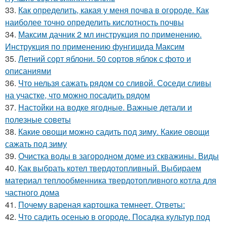
33.
Как определить, какая у меня почва в огороде. Как
наиболее точно определить кислотность почвы
34.
Максим дачник 2 мл инструкция по применению.
Инструкция по применению фунгицида Максим
35.
Летний сорт яблони. 50 сортов яблок с фото и
описаниями
36.
Что нельзя сажать рядом со сливой. Соседи сливы
на участке, что можно посадить рядом
37.
Настойки на водке ягодные. Важные детали и
полезные советы
38.
Какие овощи можно садить под зиму. Какие овощи
сажать под зиму
39.
Очистка воды в загородном доме из скважины. Виды
40.
Как выбрать котел твердотопливный. Выбираем
материал теплообменника твердотопливного котла для
частного дома
41.
Почему вареная картошка темнеет. Ответы:
42.
Что садить осенью в огороде. Посадка культур под