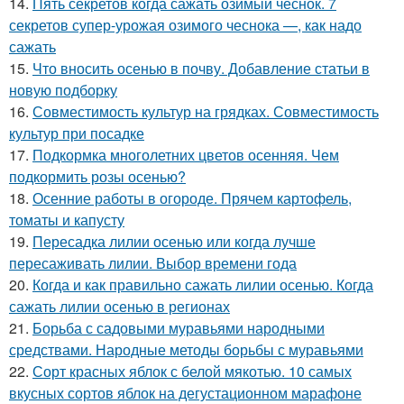
14.
Пять секретов когда сажать озимый чеснок. 7
секретов супер-урожая озимого чеснока —, как надо
сажать
15.
Что вносить осенью в почву. Добавление статьи в
новую подборку
16.
Совместимость культур на грядках. Совместимость
культур при посадке
17.
Подкормка многолетних цветов осенняя. Чем
подкормить розы осенью?
18.
Осенние работы в огороде. Прячем картофель,
томаты и капусту
19.
Пересадка лилии осенью или когда лучше
пересаживать лилии. Выбор времени года
20.
Когда и как правильно сажать лилии осенью. Когда
сажать лилии осенью в регионах
21.
Борьба с садовыми муравьями народными
средствами. Народные методы борьбы с муравьями
22.
Сорт красных яблок с белой мякотью. 10 самых
вкусных сортов яблок на дегустационном марафоне