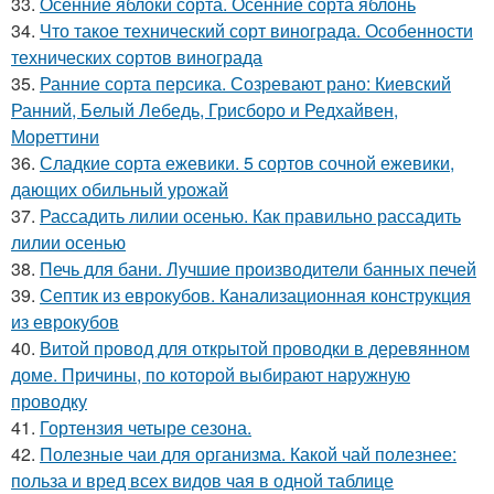
33.
Осенние яблоки сорта. Осенние сорта яблонь
34.
Что такое технический сорт винограда. Особенности
технических сортов винограда
35.
Ранние сорта персика. Созревают рано: Киевский
Ранний, Белый Лебедь, Грисборо и Редхайвен,
Мореттини
36.
Сладкие сорта ежевики. 5 сортов сочной ежевики,
дающих обильный урожай
37.
Рассадить лилии осенью. Как правильно рассадить
лилии осенью
38.
Печь для бани. Лучшие производители банных печей
39.
Септик из еврокубов. Канализационная конструкция
из еврокубов
40.
Витой провод для открытой проводки в деревянном
доме. Причины, по которой выбирают наружную
проводку
41.
Гортензия четыре сезона.
42.
Полезные чаи для организма. Какой чай полезнее:
польза и вред всех видов чая в одной таблице