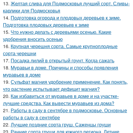
13.
Желтая слива для Подмосковья лучший сорт. Сливы-
карлики для Подмосковья
14.
Подготовка огорода и плодовых деревьев к зиме.
Подготовка плодовых деревьев к зиме
15.
Что нужно делать с деревьями осенью. Какие
удобрения вносить осенью
16.
Крупная черешня сорта. Самые крупноплодные
сорта черешни
17.
Посадка лилий в открытый грунт. Когда сажать
18.
Муравьи в доме. Причины и способы появления
муравьев в доме
19.
Сульфат магния удобрение применение. Как понять,
что растение испытывает дефицит магния?
20.
Как избавиться от муравьев в доме и на участке-
лучшие средства. Как вывести муравьев из дома?
21.
Работы в саду в сентябре в подмосковье. Основные
работы в саду в сентябре
22.
Лучшие поздние сорта груш. Саженцы груши
23.
Ранние сорта груши для южного региона. Летние