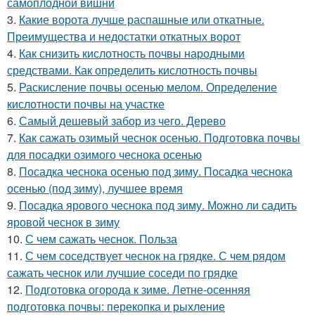
самоплодной вишни
3.
Какие ворота лучше распашные или откатные.
Преимущества и недостатки откатных ворот
4.
Как снизить кислотность почвы народными
средствами. Как определить кислотность почвы
5.
Раскисление почвы осенью мелом. Определение
кислотности почвы на участке
6.
Самый дешевый забор из чего. Дерево
7.
Как сажать озимый чеснок осенью. Подготовка почвы
для посадки озимого чеснока осенью
8.
Посадка чеснока осенью под зиму. Посадка чеснока
осенью (под зиму), лучшее время
9.
Посадка ярового чеснока под зиму. Можно ли садить
яровой чеснок в зиму
10.
С чем сажать чеснок. Польза
11.
С чем соседствует чеснок на грядке. С чем рядом
сажать чеснок или лучшие соседи по грядке
12.
Подготовка огорода к зиме. Летне-осенняя
подготовка почвы: перекопка и рыхление