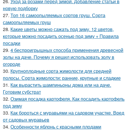
26.
Уход за розами перед зимой. Добавление статьи в
новую подборку
27.
Топ 16 самоопыляемых сортов груш. Сорта
самоопыляемых груш
28.
Какие цветы можно сажать под зиму. 12 цветов,
которые можно посадить осенью под зиму + Правила
посадки
29.
4 беспроигрышных способа применения древесной
золы на даче. Почему я решил использовать золу в
огороде
30.
Крупноплодные сорта жимолости для средней
полосы. Сорта жимолости: ранние, крупные и сладкие
31.
Как вырастить шампиньоны дома или на даче.
Готовим субстрат
32.
Озимая посадка картофеля. Как посадить картофель
под зиму
33.
Как бороться с муравьями на садовом участке. Вред
от садовых муравьев
34.
Особенности яблонь с красными плодами