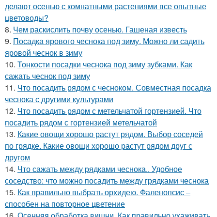
делают осенью с комнатными растениями все опытные
цветоводы?
8.
Чем раскислить почву осенью. Гашеная известь
9.
Посадка ярового чеснока под зиму. Можно ли садить
яровой чеснок в зиму
10.
Тонкости посадки чеснока под зиму зубками. Как
сажать чеснок под зиму
11.
Что посадить рядом с чесноком. Совместная посадка
чеснока с другими культурами
12.
Что посадить рядом с метельчатой гортензией. Что
посадить рядом с гортензией метельчатой
13.
Какие овощи хорошо растут рядом. Выбор соседей
по грядке. Какие овощи хорошо растут рядом друг с
другом
14.
Что сажать между рядками чеснока.. Удобное
соседство: что можно посадить между грядками чеснока
15.
Как правильно выбрать орхидею. Фаленопсис –
способен на повторное цветение
16.
Осенняя обработка вишни. Как правильно ухаживать