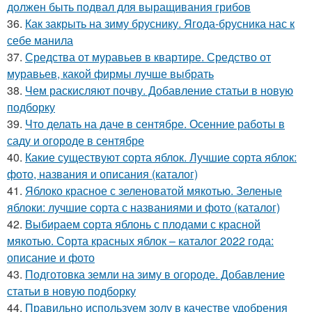
должен быть подвал для выращивания грибов
36.
Как закрыть на зиму бруснику. Ягода-брусника нас к
себе манила
37.
Средства от муравьев в квартире. Средство от
муравьев, какой фирмы лучше выбрать
38.
Чем раскисляют почву. Добавление статьи в новую
подборку
39.
Что делать на даче в сентябре. Осенние работы в
саду и огороде в сентябре
40.
Какие существуют сорта яблок. Лучшие сорта яблок:
фото, названия и описания (каталог)
41.
Яблоко красное с зеленоватой мякотью. Зеленые
яблоки: лучшие сорта с названиями и фото (каталог)
42.
Выбираем сорта яблонь с плодами с красной
мякотью. Сорта красных яблок – каталог 2022 года:
описание и фото
43.
Подготовка земли на зиму в огороде. Добавление
статьи в новую подборку
44.
Правильно используем золу в качестве удобрения