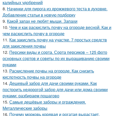
калийных удобрений
8.
Начинки для пирога из дрожжевого теста в духовке.
Добавление статьи в новую подборку
9.
Какой запах не любят мыши. Запахи
10.
Чем и как раскислить почву на огороде весной. Как и
чем раскислить почву в огороде
11.
Как закислить почву на участке. 7 простых средств
для закисления почвы
12.
Персики виды и сорта. Сорта персиков – 125 фото
основных сортов и советы по их выращиванию своими
руками
13.
Раскисление почвы на огороде. Как снизить
кислотность почвы на огороде
14.
Дешевый забор для дачи своими руками. Как
построить недорогой забор для дачи или дома своими
руками: разбираем пошагово
15.
Самые дешёвые заборы и ограждения.
Металлические заборы
16.
Почему морковь корявая и рогатая вырастает.