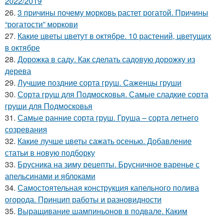
2022/2019
26.
3 причины почему морковь растет рогатой. Причины
“рогатости” моркови
27.
Какие цветы цветут в октябре. 10 растений, цветущих
в октябре
28.
Дорожка в саду. Как сделать садовую дорожку из
дерева
29.
Лучшие поздние сорта груш. Саженцы груши
30.
Сорта груш для Подмосковья. Самые сладкие сорта
груши для Подмосковья
31.
Самые ранние сорта груш. Груша – сорта летнего
созревания
32.
Какие лучше цветы сажать осенью. Добавление
статьи в новую подборку
33.
Брусника на зиму рецепты. Брусничное варенье с
апельсинами и яблоками
34.
Самостоятельная конструкция капельного полива
огорода. Принцип работы и разновидности
35.
Выращивание шампиньонов в подвале. Каким