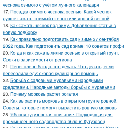
чеснока озимого с учётом лунного календаря
17.
Посадка озимого чеснока осенью. Какой чеснок
лучше сажать: озимый осенью или яровой весной
18.
Как сажать чеснок под зиму. Добавление статьи в
новую подборку
19.
Как правильно подготовить сад к зиме 27 сентября
2022 года. Как подготовить сад к зиме: 10 советов профи
20.
Когда и как сажать лилии осенью в открытый грунт.
Сроки в зависимости от региона
21.
Пересолено блюдо- что делать. Что делать, если
пересолили еду: скорая кулинарная помощь
22.
Борьба с садовыми муравьями народными
средствами. Народные методы борьбы с муравьями
23.
Почему морковь растет рогатая
24.
Как вырастить морковь в открытом грунте ровной.
Советы, которые помогут вырастить ровную морковь
25.
Яблоня кутузовская описание. Подходящая для
промышленного садоводства яблоня Кутузовец