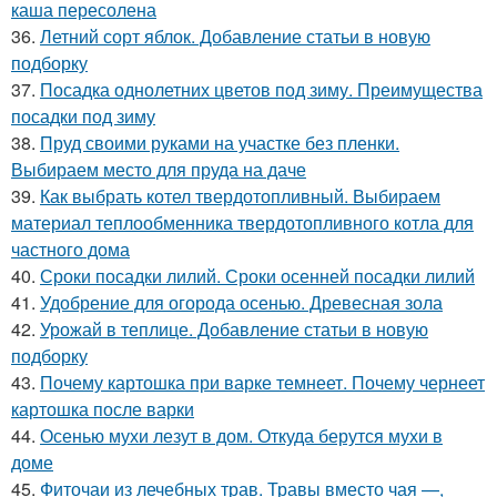
каша пересолена
36.
Летний сорт яблок. Добавление статьи в новую
подборку
37.
Посадка однолетних цветов под зиму. Преимущества
посадки под зиму
38.
Пруд своими руками на участке без пленки.
Выбираем место для пруда на даче
39.
Как выбрать котел твердотопливный. Выбираем
материал теплообменника твердотопливного котла для
частного дома
40.
Сроки посадки лилий. Сроки осенней посадки лилий
41.
Удобрение для огорода осенью. Древесная зола
42.
Урожай в теплице. Добавление статьи в новую
подборку
43.
Почему картошка при варке темнеет. Почему чернеет
картошка после варки
44.
Осенью мухи лезут в дом. Откуда берутся мухи в
доме
45.
Фиточаи из лечебных трав. Травы вместо чая —,