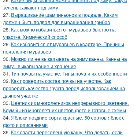
26.
Какие виды зелени можно посеять под зиму. Какую
зелень сажают под зиму
27.
Выращивание шампиньонов в подвале. Каким
должен быть подвал для выращивания грибов
28.
Как можно избавиться от муравьев быстро на
участке. Химический способ
29.
Как избавиться от муравьев в квартире. Причины
появления муравьев
30.
Можно ли не выкапывать на зиму канны. Канны на
зиму - выкапывание и хранение
31.
Тип почвы на участке. Типы почв и их особенности
32.
Как проверить состав почвы на участке. Как
проверить качество грунта перед использованием на
дачном участке
33.
Цветник из многолетников непрерывного цветения.
Клумбы из многолетних цветов фото и готовые схемы
34.
Яблоки поздние сорта красные. 50 сортов яблок с
фото и описаниями
35.
Как спасти пересоленную кашу. Что делать, если