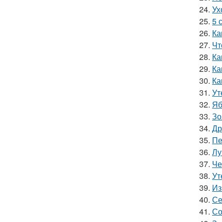
24.
Ух
25.
5 
26.
Ка
27.
Чт
28.
Ка
29.
Ка
30.
Ка
31.
Ут
32.
Яб
33.
Зо
34.
Др
35.
Пе
36.
Лу
37.
Че
38.
Ут
39.
Из
40.
Се
41.
Со