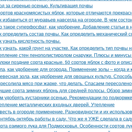
од за сиренью осенью. Культивация почвы
сортов красномясистых яблок, которые отличаются прекрас
к избавиться от муравьев навсегда на огороде. В чем сост
о такое суперфосфат, как удобрение. Добавление статьи в
к определить состав почвы. Как определить механический 
к узнать кислотность почвы.
к узнать, какой грунт на участке. Как определить тип почвы 
епление стен пенополистиролом снаружи. Плюсы и минусы
локи поздние сорта красные. 50 сортов яблок с фото и опи
ла, как удобрение для огорода. Применение золы – когда и 
евесная зола, как удобрение для овощных культур. Спосо
ресолила мясо при жарке, что делать. Спасаем пересолен
чшие сорта зимних яблонь для средней полосы. Обзор зимн
м удобрять кустарники осенью. Рекомендации по подкормке
епление металлических входных дверей. Утепление
весть в огороде применение. Разновидности и их использо
нтябрь октябрь работы в саду. Что же я УЖЕ сделала в сад
рта озимого лука для Подмосковья. Особенности сортов лу