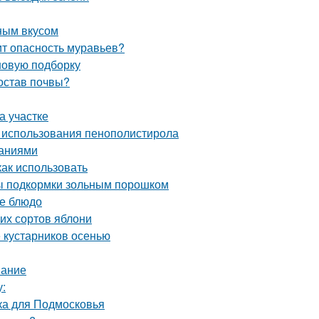
ным вкусом
оит опасность муравьев?
 новую подборку
состав почвы?
на участке
 использования пенополистирола
саниями
как использовать
бы подкормки зольным порошком
ое блюдо
их сортов яблони
 кустарников осенью
вание
у:
ка для Подмосковья