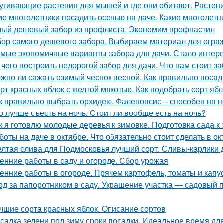
угивающие растения для мышей и где они обитают. Растен
ие многолетники посадить осенью на даче. Какие многолетн
ый дешевый забор из профлиста. Экономим профнастил
ор самого дешевого забора. Выбираем материал для огра
мые экономичные варианты забора для дачи. Стало интерес
 чего построить недорогой забор для дачи. Что нам стоит з
жно ли сажать озимый чеснок весной. Как правильно посад
рт красных яблок с желтой мякотью. Как подобрать сорт яб
к правильно выбрать орхидею. Фаленопсис – способен на 
о лучше съесть на ночь. Стоит ли вообще есть на ночь?
к я готовлю молодые деревья к зимовке. Подготовка сада 
боты на даче в октябре. Что обязательно стоит сделать в ок
лтая слива для Подмосковья лучший сорт. Сливы-карлики
енние работы в саду и огороде. Сбор урожая
енние работы в огороде. Прячем картофель, томаты и капу
од за папоротником в саду. Украшение участка — садовый п
чшие сорта красных яблок. Описание сортов
садка зелени под зиму сроки посадки. Идеальное время дл