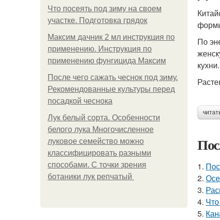
Что посеять под зиму на своем
Китай
участке. Подготовка грядок
формы
Максим дачник 2 мл инструкция по
По эн
применению. Инструкция по
женск
применению фунгицида Максим
кухни.
После чего сажать чеснок под зиму.
Расте
Рекомендованные культуры перед
посадкой чеснока
читат
Лук белый сорта. Особенности
белого лука Многочисленное
Пос
луковое семейство можно
классифицировать разными
способами. С точки зрения
1.
Пос
ботаники лук репчатый
2.
Осе
3.
Рас
4.
Что
5.
Кан