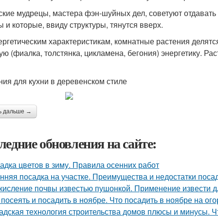
ские мудрецы, мастера фэн-шуйных дел, советуют отдавать
 и которые, ввиду структуры, тянутся вверх.
ергетическим характеристикам, комнатные растения делятся
ую (фиалка, толстянка, цикламена, бегония) энергетику. Ра
ния для кухни в деревенском стиле
ь дальше →
ледние обновления на сайте:
адка цветов в зиму. Правила осенних работ
нняя посадка на участке. Преимущества и недостатки поса
кисление почвы известью пушонкой. Применение извести д
 посеять и посадить в ноябре. Что посадить в ноябре на ого
адская технология строительства домов плюсы и минусы. Ч