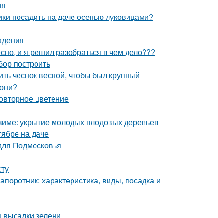
ия
ики посадить на даче осенью луковицами?
ждения
но, и я решил разобраться в чем дело???
абор построить
ить чеснок весной, чтобы был крупный
лони?
повторное цветение
к зиме: укрытие молодых плодовых деревьев
тябре на даче
 для Подмосковья
сту
апоротник: характеристика, виды, посадка и
я высадки зелени