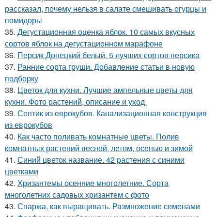
рассказал, почему нельзя в салате смешивать огурцы и
помидоры
35.
Дегустационная оценка яблок. 10 самых вкусных
сортов яблок на дегустационном марафоне
36.
Персик Донецкий белый. 5 лучших сортов персика
37.
Ранние сорта груши. Добавление статьи в новую
подборку
38.
Цветок для кухни. Лучшие ампельные цветы для
кухни. Фото растений, описание и уход.
39.
Септик из еврокубов. Канализационная конструкция
из еврокубов
40.
Как часто поливать комнатные цветы. Полив
комнатных растений весной, летом, осенью и зимой
41.
Синий цветок название. 42 растения с синими
цветками
42.
Хризантемы осенние многолетние. Сорта
многолетних садовых хризантем с фото
43.
Спаржа, как выращивать. Размножение семенами