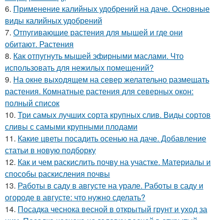
6.
Применение калийных удобрений на даче. Основные
виды калийных удобрений
7.
Отпугивающие растения для мышей и где они
обитают. Растения
8.
Как отпугнуть мышей эфирными маслами. Что
использовать для нежилых помещений?
9.
На окне выходящем на север желательно размещать
растения. Комнатные растения для северных окон:
полный список
10.
Три самых лучших сорта крупных слив. Виды сортов
сливы с самыми крупными плодами
11.
Какие цветы посадить осенью на даче. Добавление
статьи в новую подборку
12.
Как и чем раскислить почву на участке. Материалы и
способы раскисления почвы
13.
Работы в саду в августе на урале. Работы в саду и
огороде в августе: что нужно сделать?
14.
Посадка чеснока весной в открытый грунт и уход за