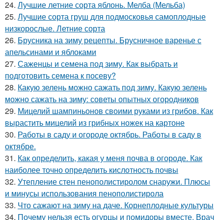
24.
Лучшие летние сорта яблонь. Мелба (Мельба)
25.
Лучшие сорта груш для подмосковья самоплодные
низкорослые. Летние сорта
26.
Брусника на зиму рецепты. Брусничное варенье с
апельсинами и яблоками
27.
Саженцы и семена под зиму. Как выбрать и
подготовить семена к посеву?
28.
Какую зелень можно сажать под зиму. Какую зелень
можно сажать на зиму: советы опытных огородников
29.
Мицелий шампиньонов своими руками из грибов. Как
вырастить мицелий из грибных ножек на картоне
30.
Работы в саду и огороде октябрь. Работы в саду в
октябре.
31.
Как определить, какая у меня почва в огороде. Как
наиболее точно определить кислотность почвы
32.
Утепление стен пенополистиролом снаружи. Плюсы
и минусы использования пенополистирола
33.
Что сажают на зиму на даче. Корнеплодные культуры
34.
Почему нельзя есть огурцы и помидоры вместе. Врач