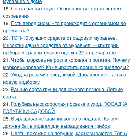
муравьев в доме
18.
Сорта ранних груш. Особенности сортов летнего
созревания
19.
Есть перед сном. Что происходит с организмом во
время сна?
20.
ТОП-15 лучших средств от садовых муравьев.
Инсектицидные средства от муравьев — критерии
выбора и сравнительная оценка 22-х препаратов
21.
Чтобы морковь не росла корявая и рогатая. Почему
морковь корявая? Как вырастить ровные корнеплоды?
22.
Уход за розами перед зимой. Добавление статьи в
новую подборку
23.
Ранние сорта груши для южного региона. Летние
сорта
24.
Голубика высокорослая посадка и уход. ПОСАДКА
ГОЛУБИКИ САДОВОЙ
25.
Выращивание шампиньонов в подвале. Каким
должен быть подвал для выращивания грибов
26.
Цветы похожие на петунию, как называются. Топ-5