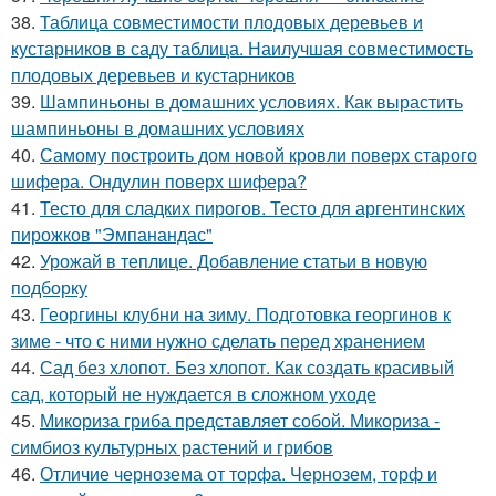
38.
Таблица совместимости плодовых деревьев и
кустарников в саду таблица. Наилучшая совместимость
плодовых деревьев и кустарников
39.
Шампиньоны в домашних условиях. Как вырастить
шампиньоны в домашних условиях
40.
Самому построить дом новой кровли поверх старого
шифера. Ондулин поверх шифера?
41.
Тесто для сладких пирогов. Тесто для аргентинских
пирожков "Эмпанандас"
42.
Урожай в теплице. Добавление статьи в новую
подборку
43.
Георгины клубни на зиму. Подготовка георгинов к
зиме - что с ними нужно сделать перед хранением
44.
Сад без хлопот. Без хлопот. Как создать красивый
сад, который не нуждается в сложном уходе
45.
Микориза гриба представляет собой. Микориза -
симбиоз культурных растений и грибов
46.
Отличие чернозема от торфа. Чернозем, торф и