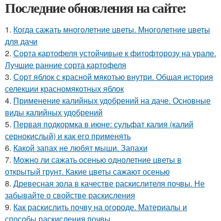
Последние обновления на сайте:
1.
Когда сажать многолетние цветы. Многолетние цветы
для дачи
2.
Сорта картофеля устойчивые к фитофторозу на урале.
Лучшие ранние сорта картофеля
3.
Сорт яблок с красной мякотью внутри. Общая история
селекции красномякотных яблок
4.
Применение калийных удобрений на даче. Основные
виды калийных удобрений
5.
Первая подкормка в июне: сульфат калия (калий
сернокислый) и как его применять
6.
Какой запах не любят мыши. Запахи
7.
Можно ли сажать осенью однолетние цветы в
открытый грунт. Какие цветы сажают осенью
8.
Древесная зола в качестве раскислителя почвы. Не
забывайте о свойстве раскисления
9.
Как раскислить почву на огороде. Материалы и
способы раскисления почвы