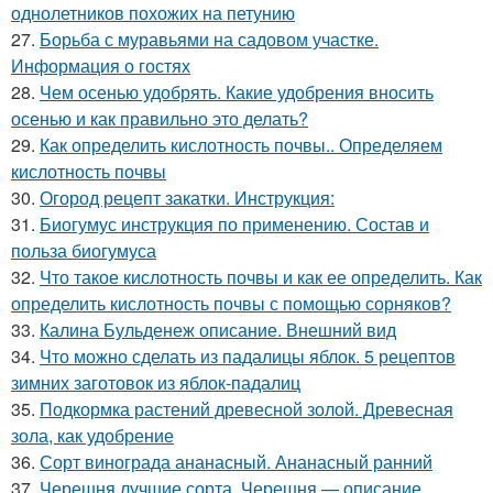
однолетников похожих на петунию
27.
Борьба с муравьями на садовом участке.
Информация о гостях
28.
Чем осенью удобрять. Какие удобрения вносить
осенью и как правильно это делать?
29.
Как определить кислотность почвы.. Определяем
кислотность почвы
30.
Огород рецепт закатки. Инструкция:
31.
Биогумус инструкция по применению. Состав и
польза биогумуса
32.
Что такое кислотность почвы и как ее определить. Как
определить кислотность почвы с помощью сорняков?
33.
Калина Бульденеж описание. Внешний вид
34.
Что можно сделать из падалицы яблок. 5 рецептов
зимних заготовок из яблок-падалиц
35.
Подкормка растений древесной золой. Древесная
зола, как удобрение
36.
Сорт винограда ананасный. Ананасный ранний
37.
Черешня лучшие сорта. Черешня — описание