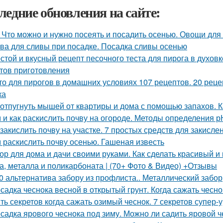
ледние обновления на сайте:
 Что можно и нужно посеять и посадить осенью. Овощи для
ва для сливы при посадке. Посадка сливы осенью
стой и вкусный рецепт песочного теста для пирога в духовк
тов приготовления
то для пирогов в домашних условиях 107 рецептов. 20 реце
ка
 отпугнуть мышей от квартиры и дома с помощью запахов. 
 и как раскислить почву на огороде. Методы определения р
 закислить почву на участке. 7 простых средств для закисл
 раскислить почву осенью. Гашеная известь
ор для дома и дачи своими руками. Как сделать красивый и 
а, металла и поликарбоната | (70+ Фото & Видео) +Отзывы
0 альтернатива забору из профлиста.. Металлический забор
садка чеснока весной в открытый грунт. Когда сажать чесно
ть секретов когда сажать озимый чеснок. 7 секретов супер-
садка ярового чеснока под зиму. Можно ли садить яровой ч