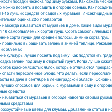
нкости посадки чеснока под зиму зубками. Как сажать чесно
о можно посеять и посадить в огороде осенью. Как посадить
П-15 лучших средств от садовых муравьев. Инсектицидные
ительная оценка 22-х препаратов
к навсегда избавиться от муравьев в доме. Какие виды мур
п 16 самоопыляемых сортов груш. Сорта самоопыляемых 
нние сорта груши для средней полосы. Зимние сорта груш
к правильно выращивать зелень в зимней теплице. Рекоме
их объемах
кие культуры лучше посеять под зиму. Как подготовить гря
садка зелени под зиму в открытый грунт. Когда лучше сажат
сортов красномясистых яблок, которые отличаются прекрас
к спасти пересоленное блюдо. Что делать, если пересолил
боты на даче в сентябре в ленинградской области. Основны
 лучших способов для борьбы с муравьями в саду и огороде.
ные средства
к избавиться от муравьев в огороде навсегда своими рукам
ными средствами
розоустойчивые цветы для клумбы. Добавление статьи в н