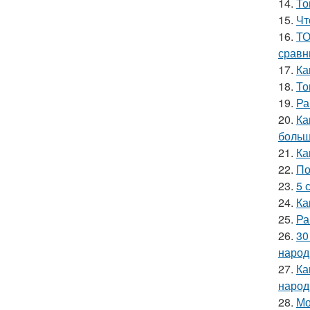
14.
То
15.
Чт
16.
ТО
сравн
17.
Ка
18.
То
19.
Ра
20.
Ка
больш
21.
Ка
22.
По
23.
5 
24.
Ка
25.
Ра
26.
30
народ
27.
Ка
народ
28.
Мо