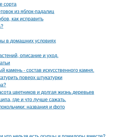
е сорта
отовок из яблок-падалиц
бов, как исправить
ь?
ны в домашних условиях
астений, описание и уход.
татьи
й камень - состав искусственного камня.
катурить поверх штукатурки
за?
расота цветников и долгая жизнь деревьев
па, где и что лучше сажать.
олокольчики: названия и фото
и что нельзя есть огурцы и помидоры вместе?