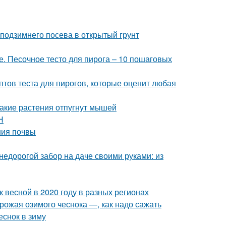
 подзимнего посева в открытый грунт
е. Песочное тесто для пирога – 10 пошаговых
птов теста для пирогов, которые оценит любая
Какие растения отпугнут мышей
Н
ения почвы
недорогой забор на даче своими руками: из
к весной в 2020 году в разных регионах
урожая озимого чеснока —, как надо сажать
еснок в зиму