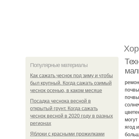
Хор
Тех
Популярные материалы
мал
Как сажать чеснок под зиму и чтобы
ремон
был крупный. Когда сажать озимый
почвы
чеснок осенью, в каком месяце
почвы
Посадка чеснока весной в
солне
открытый грунт. Когда сажать
цвете
чеснок весной в 2020 году в разных
могут
регионах
ягод 
больш
Яблоки с красными прожилками