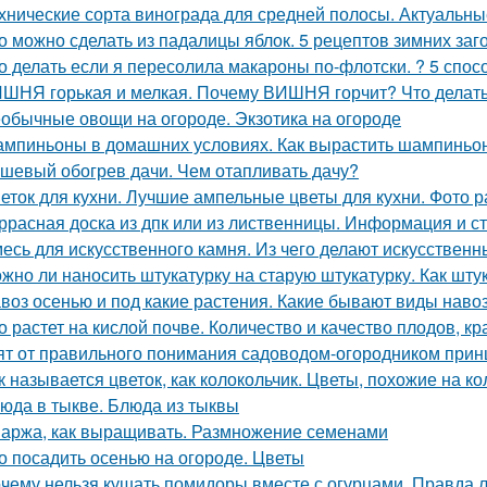
хнические сорта винограда для средней полосы. Актуальны
о можно сделать из падалицы яблок. 5 рецептов зимних заг
о делать если я пересолила макароны по-флотски. ? 5 спосо
ШНЯ горькая и мелкая. Почему ВИШНЯ горчит? Что делат
обычные овощи на огороде. Экзотика на огороде
мпиньоны в домашних условиях. Как вырастить шампиньо
шевый обогрев дачи. Чем отапливать дачу?
еток для кухни. Лучшие ампельные цветы для кухни. Фото р
ррасная доска из дпк или из лиственницы. Информация и с
есь для искусственного камня. Из чего делают искусственны
жно ли наносить штукатурку на старую штукатурку. Как шту
воз осенью и под какие растения. Какие бывают виды наво
о растет на кислой почве. Количество и качество плодов, к
ят от правильного понимания садоводом-огородником принци
к называется цветок, как колокольчик. Цветы, похожие на к
юда в тыкве. Блюда из тыквы
аржа, как выращивать. Размножение семенами
о посадить осенью на огороде. Цветы
чему нельзя кушать помидоры вместе с огурцами. Правда л