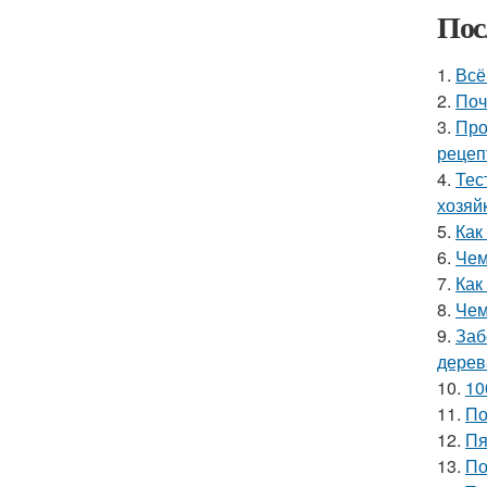
Пос
1.
Всё
2.
Поч
3.
Про
рецеп
4.
Тес
хозяй
5.
Как
6.
Чем
7.
Как
8.
Чем
9.
Заб
дерев
10.
10
11.
По
12.
Пя
13.
По