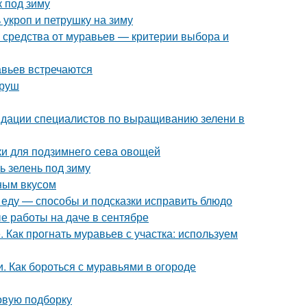
к под зиму
 укроп и петрушку на зиму
 средства от муравьев — критерии выбора и
авьев встречаются
груш
ндации специалистов по выращиванию зелени в
дки для подзимнего сева овощей
ь зелень под зиму
ным вкусом
и еду — способы и подсказки исправить блюдо
е работы на даче в сентябре
 Как прогнать муравьев с участка: используем
и. Как бороться с муравьями в огороде
овую подборку