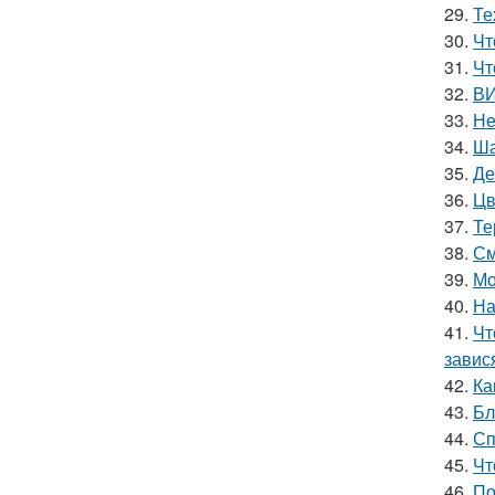
29.
Те
30.
Чт
31.
Чт
32.
ВИ
33.
Не
34.
Ша
35.
Де
36.
Цв
37.
Те
38.
См
39.
Мо
40.
На
41.
Чт
завис
42.
Ка
43.
Бл
44.
Сп
45.
Чт
46.
По