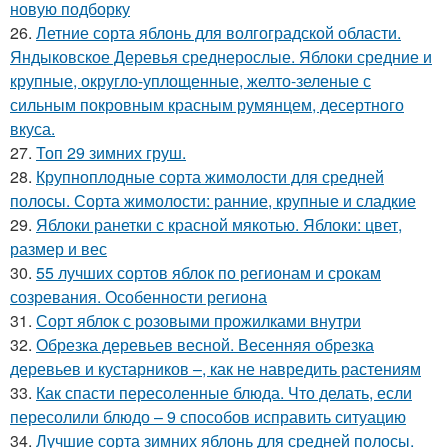
новую подборку
26.
Летние сорта яблонь для волгоградской области.
Яндыковское Деревья среднерослые. Яблоки средние и
крупные, округло-уплощенные, желто-зеленые с
сильным покровным красным румянцем, десертного
вкуса.
27.
Топ 29 зимних груш.
28.
Крупноплодные сорта жимолости для средней
полосы. Сорта жимолости: ранние, крупные и сладкие
29.
Яблоки ранетки с красной мякотью. Яблоки: цвет,
размер и вес
30.
55 лучших сортов яблок по регионам и срокам
созревания. Особенности региона
31.
Сорт яблок с розовыми прожилками внутри
32.
Обрезка деревьев весной. Весенняя обрезка
деревьев и кустарников –, как не навредить растениям
33.
Как спасти пересоленные блюда. Что делать, если
пересолили блюдо – 9 способов исправить ситуацию
34.
Лучшие сорта зимних яблонь для средней полосы.