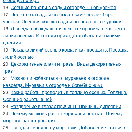
огороде: ноябрь
16.
Осенние работы в саду и огороде. Сбор урожая
17.
Подготовка сада и огорода к зиме после сбора
урожая. Осенняя уборка сада и огорода после урожая
18.
Я всегда соблюдаю эти золотые правила пересадки
лилий осенью. И соседи приходят любоваться моими
цветами
19.
Посадка лилий осенью когда и как посадить. Посадка
лилий осенью
20.
Декоративные злаки и травы. Виды декоративных
трав
21.
Можно ли избавиться от муравьев в огороде
навсегда. Муравьи в огороде и борьба с ними
22.
Какие работы проводить в теплице осенью. Теплица.
Осенние работы в ней
23.
Раздвоение в глазах причины. Причины диплопии
24.
Почему морковь растет корявая и рогатая. Почему
морковь растет рогатая
25.
Твердая середина у морковки. Добавление статьи в