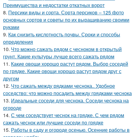
Преимущества и недостатки откатных ворот
8.
Персики виды и сорта. Сорта персиков – 125 фото
основных сортов и советы по их выращиванию своими
руками
9.
Как снизить кислотность почвы. Сроки и способы
определения
10.
Что можно сажать рядом с чесноком в открытый
грунт. Какие культуры лучше всего сажать рядом
11.
Какие овощи хорошо растут рядом. Выбор соседей
по грядке. Какие овощи хорошо растут рядом друг с
другом
12.
Что сажать между рядками чеснока.. Удобное
соседство: что можно посадить между грядками чеснока
13.
Идеальные соседи для чеснока. Соседи чеснока на
огороде
14.
С чем соседствует чеснок на грядке. С чем рядом
сажать чеснок или лучшие соседи по грядке
15.
Работы в саду и огороде осенью. Осенние работы в