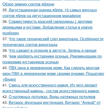
Обзор зимних сортов яблони
35.
Дегустационная оценка яблок. 10 самых вкусных
сортов яблок на дегустационном марафоне
36.
Совместимость красной смородины с другими
деревьями и кустами. Добавление статьи в новую
подборку
37.
Что такое технический сорт винограда. Особенности
технических сортов винограда
38.
Что сажают в огороде в августе. Зелень и овощи
39.
Чем удобрять кустарники осенью. Рекомендации по
подкормке кустарников осенью
40.
ПВХ окна в деревянном доме. Как сделать монтаж
окон ПВХ в деревянном доме своими руками: Пошагово
+Видео
41.
Смесь для искусственного камня. Из чего делают
искусственный камень - состав искусственного камня.
42.
О натяжных потолках. Виды натяжных потолков
43.
Витарос фунгицид инструкция. Витарос "Avgust" от