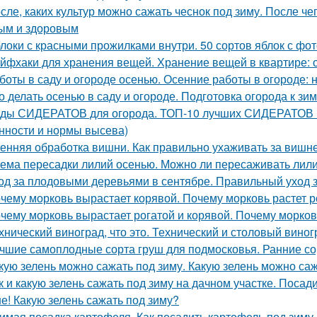
сле, каких культур можно сажать чеснок под зиму. После че
ым и здоровым
локи с красными прожилками внутри. 50 сортов яблок с фо
йфхаки для хранения вещей. Хранение вещей в квартире: 
боты в саду и огороде осенью. Осенние работы в огороде: 
о делать осенью в саду и огороде. Подготовка огорода к зи
ды СИДЕРАТОВ для огорода. ТОП-10 лучших СИДЕРАТОВ в 
нности и нормы высева)
енняя обработка вишни. Как правильно ухаживать за вишн
ема пересадки лилий осенью. Можно ли пересаживать лили
од за плодовыми деревьями в сентябре. Правильный уход 
чему морковь вырастает корявой. Почему морковь растет р
чему морковь вырастает рогатой и корявой. Почему морков
хнический виноград, что это. Технический и столовый виног
чшие самоплодные сорта груш для подмосковья. Ранние со
кую зелень можно сажать под зиму. Какую зелень можно са
к и какую зелень сажать под зиму на дачном участке. Посад
е! Какую зелень сажать под зиму?
имая посадка картофеля. Как посадить картофель под зиму