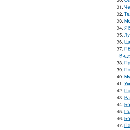
31.
Че
32.
Те
33.
Мо
34.
Яб
35.
Лу
36.
Цв
37.
ПВ
+Вид
38.
Пр
39.
По
40.
Му
41.
Ух
42.
По
43.
Ра
44.
Бо
45.
Го
46.
Бо
47.
Пе