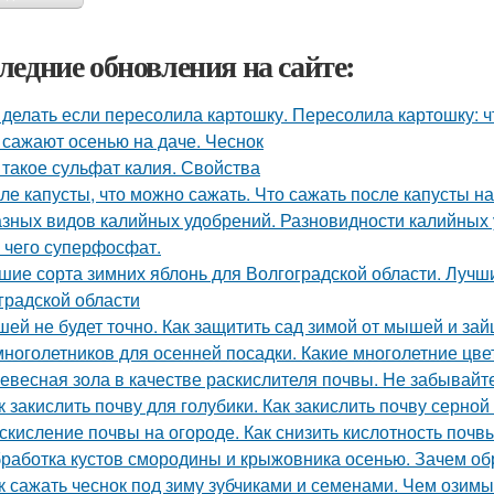
ледние обновления на сайте:
 делать если пересолила картошку. Пересолила картошку: чт
 сажают осенью на даче. Чеснок
 такое сульфат калия. Свойства
ле капусты, что можно сажать. Что сажать после капусты н
азных видов калийных удобрений. Разновидности калийных
 чего суперфосфат.
шие сорта зимних яблонь для Волгоградской области. Лучш
градской области
ей не будет точно. Как защитить сад зимой от мышей и зай
многолетников для осенней посадки. Какие многолетние цв
евесная зола в качестве раскислителя почвы. Не забывайт
к закислить почву для голубики. Как закислить почву серной
скисление почвы на огороде. Как снизить кислотность почв
работка кустов смородины и крыжовника осенью. Зачем о
к сажать чеснок под зиму зубчиками и семенами. Чем озимы