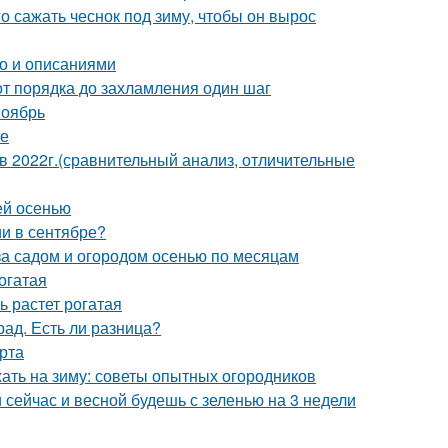
го сажать чеснок под зиму, чтобы он вырос
то и описаниями
от порядка до захламления один шаг
ноябрь
ме
2022г.(сравнительный анализ, отличительные
ей осенью
и в сентябре?
за садом и огородом осенью по месяцам
огатая
ь растет рогатая
рад. Есть ли разница?
рта
жать на зиму: советы опытных огородников
и сейчас и весной будешь с зеленью на 3 недели