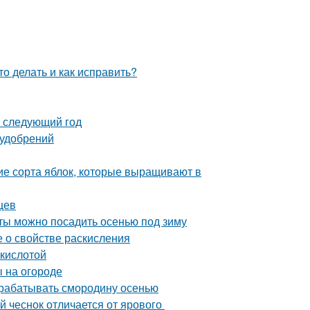
о делать и как исправить?
а следующий год
 удобрений
ие сорта яблок, которые выращивают в
цев
еты можно посадить осенью под зиму
е о свойстве раскисления
 кислотой
ы на огороде
брабатывать смородину осенью
й чеснок отличается от ярового