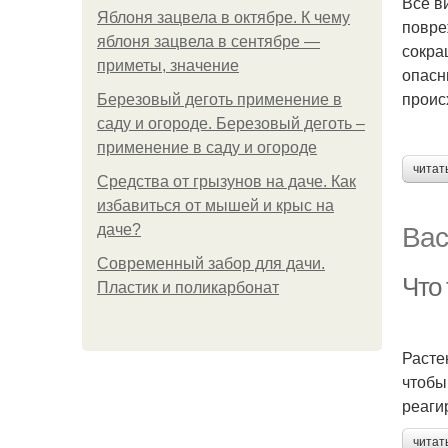
Все в
Яблоня зацвела в октябре. К чему
повре
яблоня зацвела в сентябре —
сокра
приметы, значение
опасн
проис
Березовый деготь применение в
саду и огороде. Березовый деготь –
применение в саду и огороде
читат
Средства от грызунов на даче. Как
избавиться от мышей и крыс на
Вас
даче?
Современный забор для дачи.
Что 
Пластик и поликарбонат
Расте
чтобы
реаги
читат