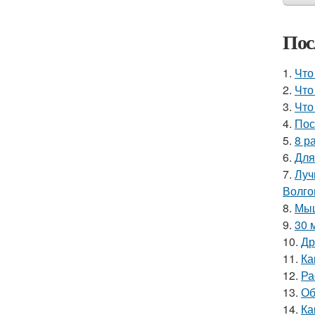
Пос
1.
Что
2.
Что
3.
Что
4.
Пос
5.
8 р
6.
Для
7.
Луч
Волго
8.
Мыш
9.
30 
10.
Др
11.
Ка
12.
Ра
13.
Об
14.
Ка