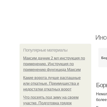
Инс
Популярные материалы
Бо
Максим дачник 2 мл инструкция по
применению. Инструкция по
применению фунгицида Максим
Какие ворота лучше распашные
или откатные. Преимущества и
Бор
недостатки откатных ворот
Немат
Что посеять под зиму на своем
более
участке. Подготовка грядок