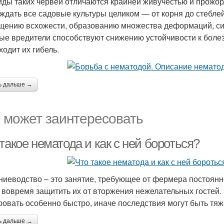
иды таких червей отличаются крайней живучестью и прожо
ждать все садовые культуры целиком — от корня до стеблей
щению всхожести, образованию множества деформаций, си
ые вредители способствуют снижению устойчивости к болез
ходит их гибель.
ь дальше →
 может заинтересовать
такое нематода и как с ней бороться?
ниеводство – это занятие, требующее от фермера постоян
 вовремя защитить их от вторжения нежелательных гостей. Н
ровать особенно быстро, иначе последствия могут быть тя
ь дальше →