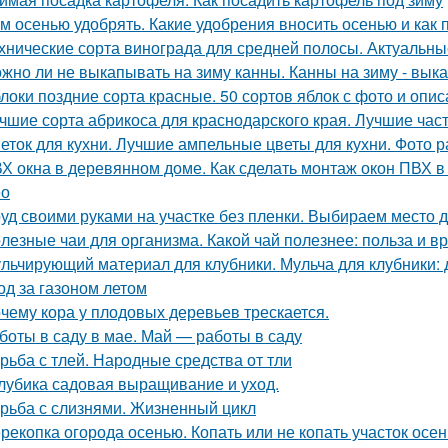
м осенью удобрять. Какие удобрения вносить осенью и как 
хнические сорта винограда для средней полосы. Актуальны
жно ли не выкапывать на зиму канны. Канны на зиму - вык
локи поздние сорта красные. 50 сортов яблок с фото и опи
чшие сорта абрикоса для краснодарского края. Лучшие час
еток для кухни. Лучшие ампельные цветы для кухни. Фото р
Х окна в деревянном доме. Как сделать монтаж окон ПВХ 
ео
уд своими руками на участке без пленки. Выбираем место д
лезные чаи для организма. Какой чай полезнее: польза и вр
льчирующий материал для клубники. Мульча для клубники: 
од за газоном летом
чему кора у плодовых деревьев трескается.
боты в саду в мае. Май — работы в саду
рьба с тлей. Народные средства от тли
лубика садовая выращивание и уход.
рьба с слизнями. Жизненный цикл
рекопка огорода осенью. Копать или не копать участок осе