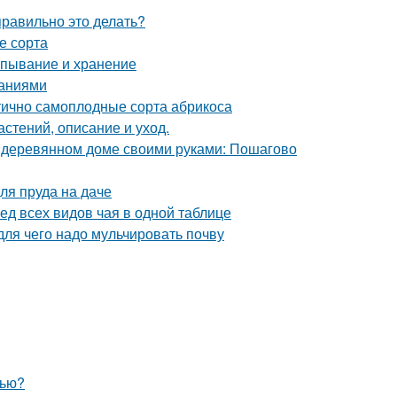
правильно это делать?
е сорта
апывание и хранение
саниями
тично самоплодные сорта абрикоса
астений, описание и уход.
в деревянном доме своими руками: Пошагово
ля пруда на даче
ед всех видов чая в одной таблице
для чего надо мульчировать почву
нью?