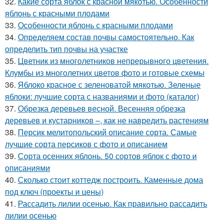
32.
Какие сорта яблок с красной мякотью. Особенности
яблонь с красными плодами
33.
Особенности яблонь с красными плодами
34.
Определяем состав почвы самостоятельно. Как
определить тип почвы на участке
35.
Цветник из многолетников непрерывного цветения.
Клумбы из многолетних цветов фото и готовые схемы
36.
Яблоко красное с зеленоватой мякотью. Зеленые
яблоки: лучшие сорта с названиями и фото (каталог)
37.
Обрезка деревьев весной. Весенняя обрезка
деревьев и кустарников –, как не навредить растениям
38.
Персик мелитопольский описание сорта. Самые
лучшие сорта персиков с фото и описанием
39.
Сорта осенних яблонь. 50 сортов яблок с фото и
описаниями
40.
Сколько стоит коттедж построить. Каменные дома
под ключ (проекты и цены)
41.
Рассадить лилии осенью. Как правильно рассадить
лилии осенью