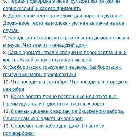
5.
Первая подкормка в июне: сульфат калия (калий
сернокислый) и как его применять
6.
Дрожжевое тесто на молоке для пирога в духовке.
Дрожжевое тесто на молоке - уютная выпечка на все
случаи
7.
Канадская технология строительства домов плюсы и
минусы. Что значит «канадский дом»
8.
Какие ароматы трав и специй не переносят мыши и
крысы. Какой запах отпугивает мышей
9.
Как бороться с грызунами на даче. Как бороться с
грызунами: меры профилактики
10.
Что посадить в сентябре. Что посадить в огороде в
сентябре
11.
Какие ворота лучше распашные или откатные.
Преимущества и недостатки откатных ворот
12.
8 самых дешевых вариантов бюджетного забора.
Список самых бюджетных заборов
13.
Современный забор для дачи. Пластик и
поликарбонат