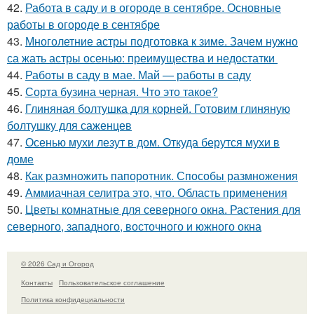
42.
Работа в саду и в огороде в сентябре. Основные
работы в огороде в сентябре
43.
Многолетние астры подготовка к зиме. Зачем нужно
са жать астры осенью: преимущества и недостатки
44.
Работы в саду в мае. Май — работы в саду
45.
Сорта бузина черная. Что это такое?
46.
Глиняная болтушка для корней. Готовим глиняную
болтушку для саженцев
47.
Осенью мухи лезут в дом. Откуда берутся мухи в
доме
48.
Как размножить папоротник. Способы размножения
49.
Аммиачная селитра это, что. Область применения
50.
Цветы комнатные для северного окна. Растения для
северного, западного, восточного и южного окна
© 2026 Сад и Огород
Контакты
Пользовательское соглашение
Политика конфидециальности