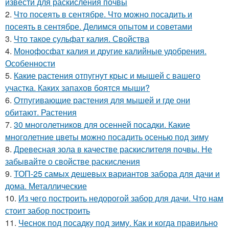
извести для раскисления почвы
2.
Что посеять в сентябре. Что можно посадить и
посеять в сентябре. Делимся опытом и советами
3.
Что такое сульфат калия. Свойства
4.
Монофосфат калия и другие калийные удобрения.
Особенности
5.
Какие растения отпугнут крыс и мышей с вашего
участка. Каких запахов боятся мыши?
6.
Отпугивающие растения для мышей и где они
обитают. Растения
7.
30 многолетников для осенней посадки. Какие
многолетние цветы можно посадить осенью под зиму
8.
Древесная зола в качестве раскислителя почвы. Не
забывайте о свойстве раскисления
9.
ТОП-25 самых дешевых вариантов забора для дачи и
дома. Металлические
10.
Из чего построить недорогой забор для дачи. Что нам
стоит забор построить
11.
Чеснок под посадку под зиму. Как и когда правильно