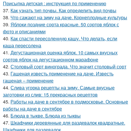
Присыпка детская : инструкция по применению
37.
Как узнать тип почвы. Как определить вид почвы
38.
Что сажают на зиму на даче. Корнеплодные культуры
39.
Яблоки поздние сорта красные. 50 сортов яблок с
фото и описаниями
40.
Как спасти пересоленную кашу. Что делать, если
каша пересолена
41.
Дегустационная оценка яблок. 10 самых вкусных
сортов яблок на дегустационном марафоне
42.
Столовый сорт винограда. Что значит столовый сорт
43.
Гашеная известь применение на даче. Известь
гашеная – применение
44.
Слива угорка рецепты на зиму. Самые вкусные
заготовки из слив: 15 прекрасных рецептов
45.
Работы на даче в сентябре в подмосковье. Основные
работы на даче в сентябре
46.
Блюда в тыкве. Блюда из тыквы
47.
Шкафчики деревянные для раздевалок квадратные.
Шкафчики для раздевалок