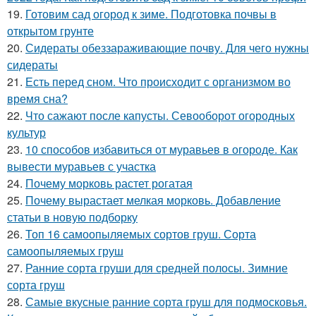
19.
Готовим сад огород к зиме. Подготовка почвы в
открытом грунте
20.
Сидераты обеззараживающие почву. Для чего нужны
сидераты
21.
Есть перед сном. Что происходит с организмом во
время сна?
22.
Что сажают после капусты. Севооборот огородных
культур
23.
10 способов избавиться от муравьев в огороде. Как
вывести муравьев с участка
24.
Почему морковь растет рогатая
25.
Почему вырастает мелкая морковь. Добавление
статьи в новую подборку
26.
Топ 16 самоопыляемых сортов груш. Сорта
самоопыляемых груш
27.
Ранние сорта груши для средней полосы. Зимние
сорта груш
28.
Самые вкусные ранние сорта груш для подмосковья.