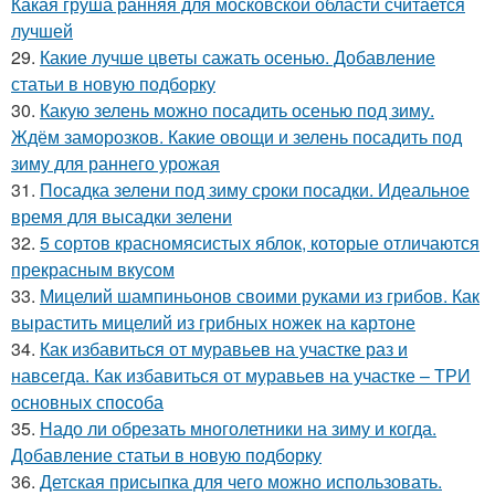
Какая груша ранняя для московской области считается
лучшей
29.
Какие лучше цветы сажать осенью. Добавление
статьи в новую подборку
30.
Какую зелень можно посадить осенью под зиму.
Ждём заморозков. Какие овощи и зелень посадить под
зиму для раннего урожая
31.
Посадка зелени под зиму сроки посадки. Идеальное
время для высадки зелени
32.
5 сортов красномясистых яблок, которые отличаются
прекрасным вкусом
33.
Мицелий шампиньонов своими руками из грибов. Как
вырастить мицелий из грибных ножек на картоне
34.
Как избавиться от муравьев на участке раз и
навсегда. Как избавиться от муравьев на участке – ТРИ
основных способа
35.
Надо ли обрезать многолетники на зиму и когда.
Добавление статьи в новую подборку
36.
Детская присыпка для чего можно использовать.