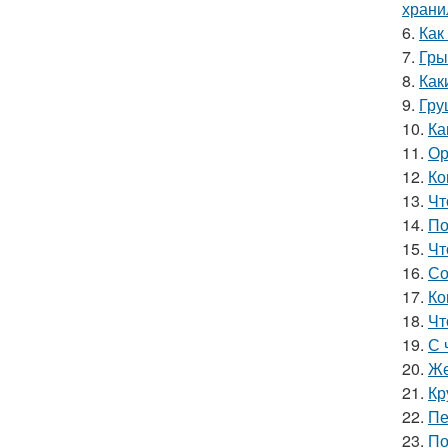
хран
6.
Как
7.
Гры
8.
Как
9.
Гру
10.
Ка
11.
Ор
12.
Ко
13.
Чт
14.
По
15.
Чт
16.
Со
17.
Ко
18.
Чт
19.
С 
20.
Же
21.
Кр
22.
Пе
23.
По