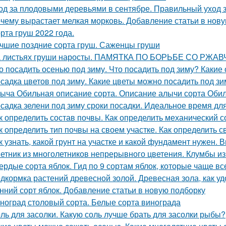
од за плодовыми деревьями в сентябре. Правильный уход 
чему вырастает мелкая морковь. Добавление статьи в нов
рта груш 2022 года.
чшие поздние сорта груш. Саженцы груши
 листьях груши наросты. ПАМЯТКА ПО БОРЬБЕ СО РЖ
о посадить осенью под зиму. Что посадить под зиму? Какие
садка цветов под зиму. Какие цветы можно посадить под зи
ыча Обильная описание сорта. Описание алычи сорта Оби
садка зелени под зиму сроки посадки. Идеальное время дл
к определить состав почвы. Как определить механический 
к определить тип почвы на своем участке. Как определить с
к узнать, какой грунт на участке и какой фундамент нужен.
етник из многолетников непрерывного цветения. Клумбы из
ердые сорта яблок. Гид по 9 сортам яблок, которые чаще в
дкормка растений древесной золой. Древесная зола, как у
нний сорт яблок. Добавление статьи в новую подборку
ноград столовый сорта. Белые сорта винограда
ль для засолки. Какую соль лучше брать для засолки рыбы?