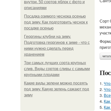
Сантэ
внутри. 50 сортов яблок с фото и
описаниями
Посадка озимого чеснока осенью
Сорт 
под зиму. Как подготовить чеснок к
механ
посадке осенью
участк
Георгины клубни на зиму.
Форма
Подготовка георгинов к зиме - что с
приго
ними нужно сделать перед
хранением
читат
Три самых лучших сорта крупных
слив. Виды сортов сливы с самыми
Пос
крупными плодами
1.
Что
Какие виды зелени можно посеять
2.
Что
под зиму. Какую зелень сажают под
3.
Все
зиму
4.
Как
5.
Как