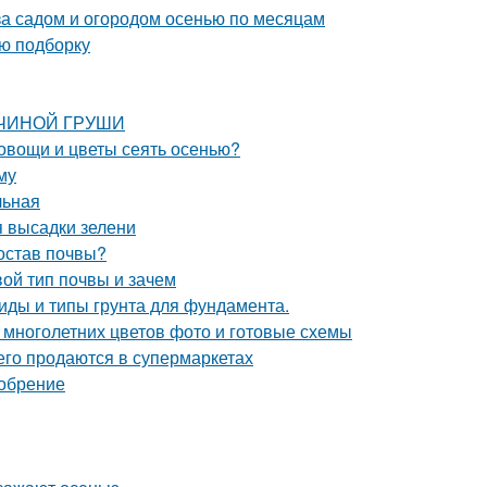
за садом и огородом осенью по месяцам
ую подборку
АВЧИНОЙ ГРУШИ
 овощи и цветы сеять осенью?
му
льная
я высадки зелени
состав почвы?
вой тип почвы и зачем
 Виды и типы грунта для фундамента.
 многолетних цветов фото и готовые схемы
сего продаются в супермаркетах
добрение