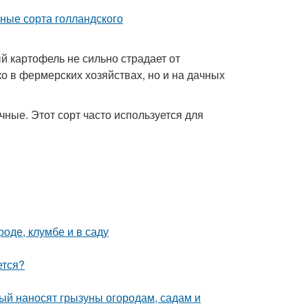
й картофель не сильно страдает от
 в фермерских хозяйствах, но и на дачных
чные. Этот сорт часто используется для
роде, клумбе и в саду
ется?
рый наносят грызуны огородам, садам и