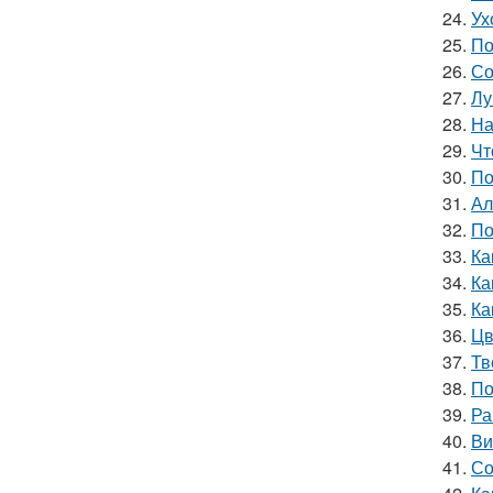
24.
Ух
25.
По
26.
Со
27.
Лу
28.
На
29.
Чт
30.
По
31.
Ал
32.
По
33.
Ка
34.
Ка
35.
Ка
36.
Цв
37.
Тв
38.
По
39.
Ра
40.
Ви
41.
Со