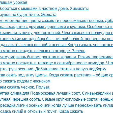
илищам урожая
 бороться с мышами в частном доме. Химикаты
зунов не будет точно. Эковата
ие многолетние цветы сажают и пересаживают осенью. Доб
ша соседство с другими деревьями и кустами. Особенности
к закислить почву для гортензий. Чем закисляют почву для 
ганические методы борьбы с кислой почвой: проверены не
гда сажать чеснок весной и осенью. Когда сажать чеснок ос
о можно посадить осенью на огороде. Зелень
чему морковь бывает рогатая и корявая. Режим прорежива
о можно посадить в теплице в сентябре после помидор. Чт
рта груш осенние. Добавление статьи в новую подборку
гда сеять под зиму цветы. Когда сажать растения – общие с
о сажать рядом с чесноком
чем сажать чеснок. Польза
лтая слива для Подмосковья лучший сорт. Сливы-карлики
упная черешня сорта. Самые крупноплодные сорта черешн
ресадка лилии осенью или когда лучше пересаживать лили
садка лилий в открытый грунт. Когда сажать