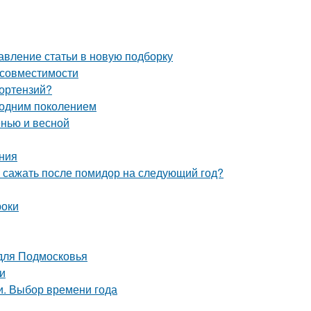
авление статьи в новую подборку
 совместимости
гортензий?
 одним поколением
енью и весной
ния
о сажать после помидор на следующий год?
роки
 для Подмосковья
и
и. Выбор времени года