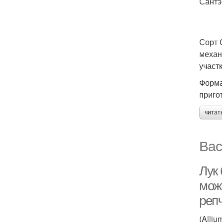
Сантэ
Сорт 
механ
участк
Форма
приго
читат
Вас
Лук
мож
реп
(Alli