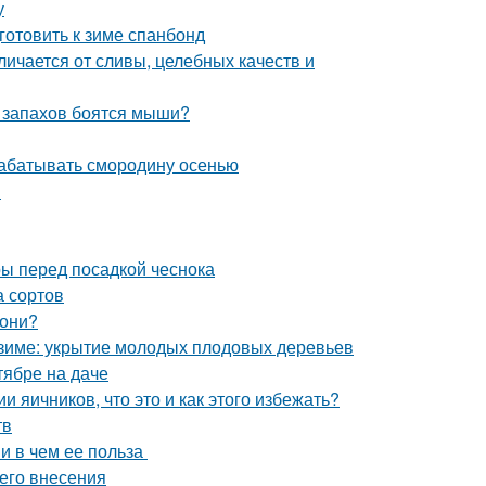
у
готовить к зиме спанбонд
личается от сливы, целебных качеств и
х запахов боятся мыши?
рабатывать смородину осенью
ы
ры перед посадкой чеснока
а сортов
лони?
к зиме: укрытие молодых плодовых деревьев
тябре на даче
 яичников, что это и как этого избежать?
тв
 и в чем ее польза
его внесения