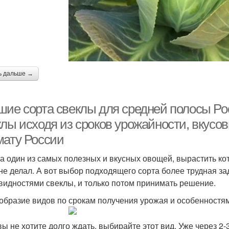
ь дальше →
шие сорта свеклы для средней полосы Ро
лы исходя из сроков урожайности, вкусов
мату России
а один из самых полезных и вкусных овощей, вырастить кот
 не делал. А вот выбор подходящего сорта более трудная за
видностями свеклы, и только потом принимать решение.
образие видов по срокам получения урожая и особеннос
вы не хотите долго ждать, выбирайте этот вид. Уже через 2