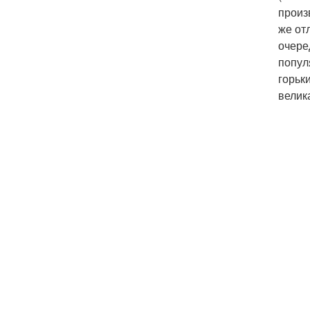
произ
же от
очере
попул
горьк
велика