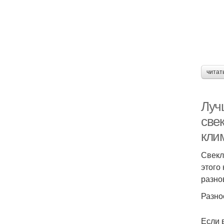
читат
Луч
свек
кли
Свекл
этого
разно
Разно
Если 