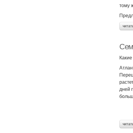
тому 
Предл
читат
Сем
Какие
Атлан
Перец
расте
дней 
больш
читат