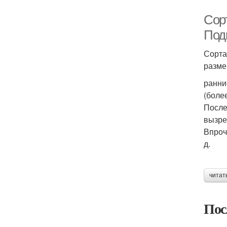
Сор
Под
Сорта
разме
ранни
(более
После
вызре
Впроч
д.
читат
Пос