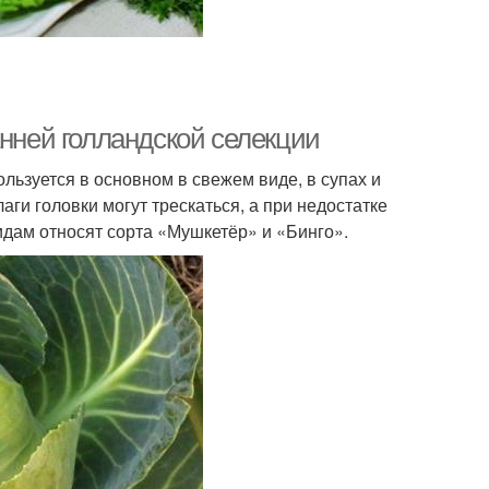
анней голландской селекции
ользуется в основном в свежем виде, в супах и
аги головки могут трескаться, а при недостатке
идам относят сорта «Мушкетёр» и «Бинго».