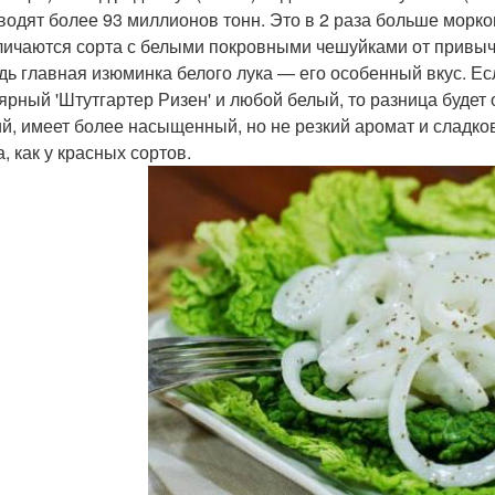
водят более 93 миллионов тонн. Это в 2 раза больше морков
личаются сорта с белыми покровными чешуйками от привы
дь главная изюминка белого лука — его особенный вкус. Ес
ярный 'Штутгартер Ризен' и любой белый, то разница будет
ий, имеет более насыщенный, но не резкий аромат и сладков
, как у красных сортов.