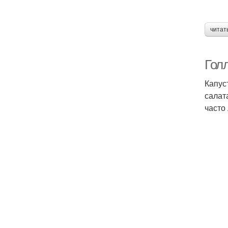
читат
Гол
Капус
салат
часто