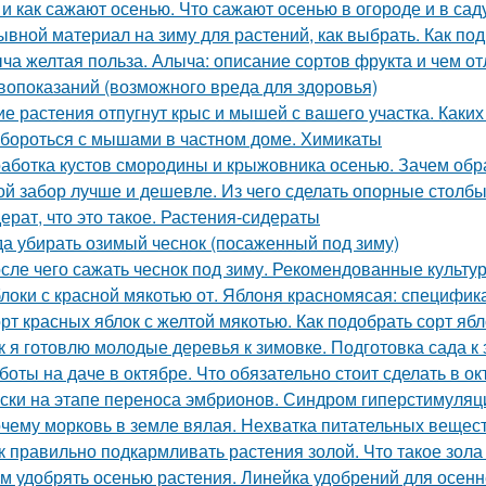
 и как сажают осенью. Что сажают осенью в огороде и в сад
ывной материал на зиму для растений, как выбрать. Как под
ча желтая польза. Алыча: описание сортов фрукта и чем от
вопоказаний (возможного вреда для здоровья)
ие растения отпугнут крыс и мышей с вашего участка. Каки
 бороться с мышами в частном доме. Химикаты
аботка кустов смородины и крыжовника осенью. Зачем об
ой забор лучше и дешевле. Из чего сделать опорные столб
ерат, что это такое. Растения-сидераты
да убирать озимый чеснок (посаженный под зиму)
сле чего сажать чеснок под зиму. Рекомендованные культу
локи с красной мякотью от. Яблоня красномясая: специфик
рт красных яблок с желтой мякотью. Как подобрать сорт яб
к я готовлю молодые деревья к зимовке. Подготовка сада 
боты на даче в октябре. Что обязательно стоит сделать в ок
ски на этапе переноса эмбрионов. Синдром гиперстимуляции
чему морковь в земле вялая. Нехватка питательных вещес
к правильно подкармливать растения золой. Что такое зола
м удобрять осенью растения. Линейка удобрений для осенн