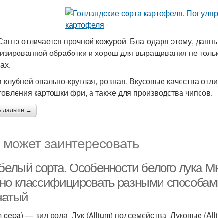
Сантэ отличается прочной кожурой. Благодаря этому, данны
изированной обработки и хорош для выращивания не только
ах.
 клубней овально-круглая, ровная. Вкусовые качества отли
товления картошки фри, а также для производства чипсов.
ь дальше →
 может заинтересовать
 белый сорта. Особенности белого лука М
но классифицировать разными способами.
чатый
um cepa) — вид рода Лук (Allium) подсемейства Луковые (Al