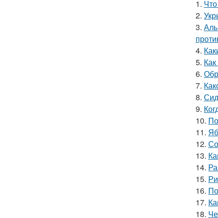
1.
Что
2.
Укр
3.
Алы
проти
4.
Как
5.
Как
6.
Обр
7.
Как
8.
Сид
9.
Ког
10.
По
11.
Яб
12.
Со
13.
Ка
14.
Ра
15.
Ри
16.
По
17.
Ка
18.
Че