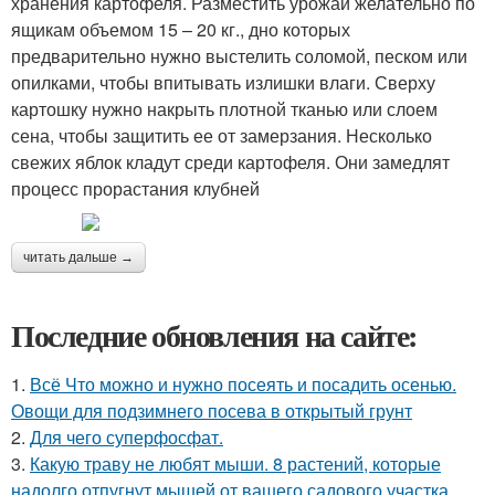
хранения картофеля. Разместить урожай желательно по
ящикам объемом 15 – 20 кг., дно которых
предварительно нужно выстелить соломой, песком или
опилками, чтобы впитывать излишки влаги. Сверху
картошку нужно накрыть плотной тканью или слоем
сена, чтобы защитить ее от замерзания. Несколько
свежих яблок кладут среди картофеля. Они замедлят
процесс прорастания клубней
читать дальше →
Последние обновления на сайте:
1.
Всё Что можно и нужно посеять и посадить осенью.
Овощи для подзимнего посева в открытый грунт
2.
Для чего суперфосфат.
3.
Какую траву не любят мыши. 8 растений, которые
надолго отпугнут мышей от вашего садового участка