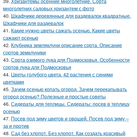
39.
Хризантемы осенние многолетние. Сорта
многолетних садовых хризантем с фото
40.
Шкафчики деревянные для раздевалок квадратные.
Шкафчики для раздевалок
41.
Какие нужно цветы сажать осенью. Какие цветы
сажают осенью
42.
Клубника земляклуни описание сорта. Описание
сортов земклуники
43.
Сорта озимого лука для Подмосковья. Особенности
сортов лука для Подмосковья
44.
Цветы голубого цвета. 42 растения с синими
цветками
45.
Зачем осенью копать огород. Зачем перекапывать
огород осенью? Полезные и простые советы
46.
Сидераты для теплицы. Сидераты: посев в теплицу
осенью
47.
Посев под зиму цветов и овощей. Посев под зиму –
за и против
48.
Сад без хлопот. Без хлопот. Как создать красивый