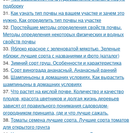
подборку
31.
Как узнать тип почвы на вашем участке и зачем это
нужно. Как определить тип почвы на участке
32.
Простейшие методы определения свойств почвы.
Методы определения некоторых физических и водных
свойств почвы
33.
Яблоко красное с зеленоватой мякотью. Зеленые
яблоки: лучшие сорта с названиями и фото (каталог)
34.
Зимний сорт груш. Особенности и характеристика
35.
Сорт винограда ананасный. Ананасный ранний
36.
Шампиньоны в домашних условиях. Как вырастить
шампиньоны в домашних условиях
37.
Что растет на кислой почве. Количество и качество
плодов, красота цветников и долгая жизнь деревьев
зависят от правильного понимания садоводом-
огородником принципа, где и что лучше сажать.
38.
Томаты семена лучшие сорта. Лучшие сорта томатов
для открытого грунта