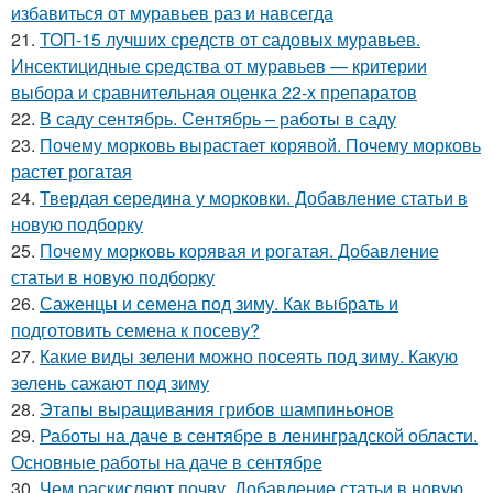
избавиться от муравьев раз и навсегда
21.
ТОП-15 лучших средств от садовых муравьев.
Инсектицидные средства от муравьев — критерии
выбора и сравнительная оценка 22-х препаратов
22.
В саду сентябрь. Сентябрь – работы в саду
23.
Почему морковь вырастает корявой. Почему морковь
растет рогатая
24.
Твердая середина у морковки. Добавление статьи в
новую подборку
25.
Почему морковь корявая и рогатая. Добавление
статьи в новую подборку
26.
Саженцы и семена под зиму. Как выбрать и
подготовить семена к посеву?
27.
Какие виды зелени можно посеять под зиму. Какую
зелень сажают под зиму
28.
Этапы выращивания грибов шампиньонов
29.
Работы на даче в сентябре в ленинградской области.
Основные работы на даче в сентябре
30.
Чем раскисляют почву. Добавление статьи в новую