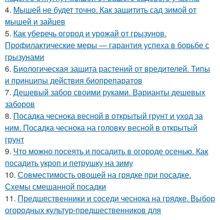
4.
Мышей не будет точно. Как защитить сад зимой от
мышей и зайцев
5.
Как уберечь огород и урожай от грызунов.
Профилактические меры — гарантия успеха в борьбе с
грызунами
6.
Биологическая защита растений от вредителей. Типы
и принципы действия биопрепаратов
7.
Дешевый забор своими руками. Варианты дешевых
заборов
8.
Посадка чеснока весной в открытый грунт и уход за
ним. Посадка чеснока на головку весной в открытый
грунт
9.
Что можно посеять и посадить в огороде осенью. Как
посадить укроп и петрушку на зиму
10.
Совместимость овощей на грядке при посадке.
Схемы смешанной посадки
11.
Предшественники и соседи чеснока на грядке. Выбор
огородных культур-предшественников для