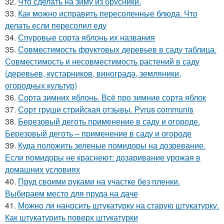
32.
Что сделать на зиму из брусники.
33.
Как можно исправить пересоленные блюда. Что
делать если пересолил еду
34.
Спуровые сорта яблонь их названия
35.
Совместимость фруктовых деревьев в саду таблица.
Совместимость и несовместимость растений в саду
(деревьев, кустарников, винограда, земляники,
огородных культур)
36.
Сорта зимних яблонь. Всё про зимние сорта яблок
37.
Сорт груши стрийская отзывы. Pyrus communis
38.
Березовый деготь применение в саду и огороде.
Березовый деготь – применение в саду и огороде
39.
Куда положить зеленые помидоры на дозревание.
Если помидоры не краснеют: дозаривание урожая в
домашних условиях
40.
Пруд своими руками на участке без пленки.
Выбираем место для пруда на даче
41.
Можно ли наносить штукатурку на старую штукатурку.
Как штукатурить поверх штукатурки