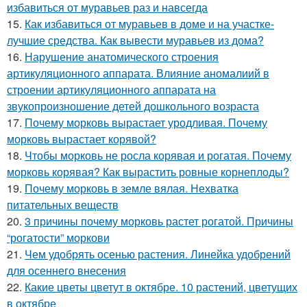
избавиться от муравьев раз и навсегда
15.
Как избавиться от муравьев в доме и на участке-
лучшие средства. Как вывести муравьев из дома?
16.
Нарушение анатомического строения
артикуляционного аппарата. Влияние аномалиий в
строении артикуляционного аппарата на
звукопроизношение детей дошкольного возраста
17.
Почему морковь вырастает уродливая. Почему
морковь вырастает корявой?
18.
Чтобы морковь не росла корявая и рогатая. Почему
морковь корявая? Как вырастить ровные корнеплоды?
19.
Почему морковь в земле вялая. Нехватка
питательных веществ
20.
3 причины почему морковь растет рогатой. Причины
“рогатости” моркови
21.
Чем удобрять осенью растения. Линейка удобрений
для осеннего внесения
22.
Какие цветы цветут в октябре. 10 растений, цветущих
в октябре